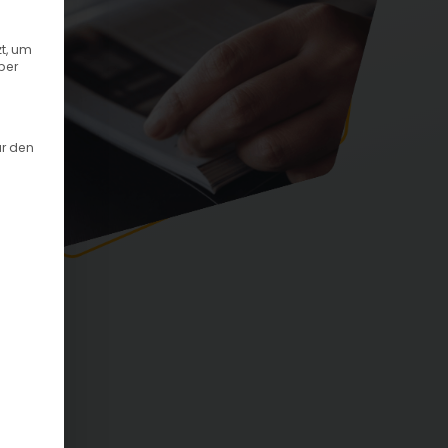
t, um
ber
ür den