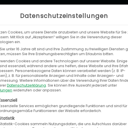
Datenschutzeinstellungen
tzen Cookies, um unsere Dienste anzubieten und unsere Website für Sie 
LEISTUNGEN
UNTERNEHMEN
KA
sern. Mit Klick auf „Akzeptieren“ willigen Sie in die Verwendung dieser
logien ein.
ie unter 16 Jahre alt sind und Ihre Zustimmung zu freiwilligen Diensten
n, müssen Sie Ihre Erziehungsberechtigten um Erlaubnis bitten.
rwenden Cookies und andere Technologien auf unserer Website. Einige
sind essenziell, während andere uns helfen, diese Website und Ihre Erfa
bessern.
Personenbezogene Daten können verarbeitet werden (z. B. IP-
en), z. B. für personalisierte Anzeigen und Inhalte oder Anzeigen- und
tsmessung.
Weitere Informationen über die Verwendung Ihrer Daten find
es
erer
Datenschutzerklärung
.
Sie können Ihre Auswahl jederzeit unter
llungen
widerrufen oder anpassen.
ies
und
olgt eine Liste der Service-Gruppen, für die eine E
Essenziell
Essenzielle Services ermöglichen grundlegende Funktionen und sind für
ordnungsgemäße Funktionieren der Website erforderlich.
Statistik
n, aktuelle
Statistik-Cookies sammeln Nutzungsdaten, die uns Aufschluss darüber