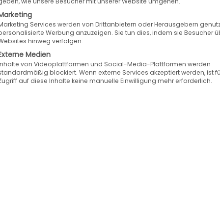
geben, wie unsere Besucher mit unserer Website umgehen.
Marketing
Marketing Services werden von Drittanbietern oder Herausgebern genutz
Sie in unserem
personalisierte Werbung anzuzeigen. Sie tun dies, indem sie Besucher ü
Websites hinweg verfolgen.
Externe Medien
Inhalte von Videoplattformen und Social-Media-Plattformen werden
standardmäßig blockiert. Wenn externe Services akzeptiert werden, ist f
olgsgeschichten
Zugriff auf diese Inhalte keine manuelle Einwilligung mehr erforderlich.
chstermin!