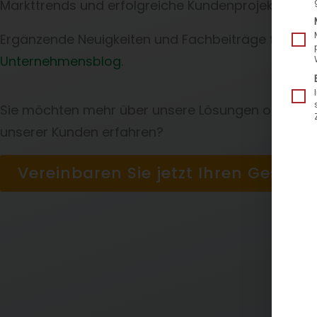
Markttrends und erfolgreiche Kundenprojekte.
Ergänzende Neuigkeiten und Fachbeiträge finden 
Unternehmensblog
.
Sie möchten mehr über unsere Lösungen oder Erf
unserer Kunden erfahren?
Vereinbaren Sie jetzt Ihren Gesprä