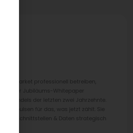
 Wandel
termarket professionell betreiben,
en? Unser Jubiläums-Whitepaper
eilehandels der letzten zwei Jahrzehnte.
mit Impulsen für das, was jetzt zählt. Sie
ren und Schnittstellen & Daten strategisch