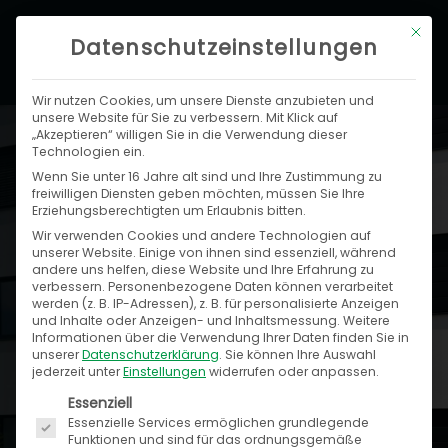
Zum
Hau
Mit di
Inhalt
Datenschutzeinstellungen
springen
Wir nutzen Cookies, um unsere Dienste anzubieten und
unsere Website für Sie zu verbessern. Mit Klick auf
„Akzeptieren“ willigen Sie in die Verwendung dieser
Technologien ein.
Speed4Trade: Ihre Plattform-
Wenn Sie unter 16 Jahre alt sind und Ihre Zustimmung zu
Spezialisten
freiwilligen Diensten geben möchten, müssen Sie Ihre
Erziehungsberechtigten um Erlaubnis bitten.
Wir verwenden Cookies und andere Technologien auf
Speed4Trade steht für erfolgreiche digitale
unserer Website. Einige von ihnen sind essenziell, während
Plattformen.
andere uns helfen, diese Website und Ihre Erfahrung zu
verbessern.
Personenbezogene Daten können verarbeitet
2005 von den Firmeninhabern Sandro Kunz
werden (z. B. IP-Adressen), z. B. für personalisierte Anzeigen
und Stefan Sommer gegründet, ist unser
und Inhalte oder Anzeigen- und Inhaltsmessung.
Weitere
Informationen über die Verwendung Ihrer Daten finden Sie in
Softwareunternehmen heute
erster
unserer
Datenschutzerklärung
.
Sie können Ihre Auswahl
jederzeit unter
Einstellungen
widerrufen oder anpassen.
Ansprechpartner für erstklassige Verkaufs-,
Es folgt eine Liste der Service-Gruppen, für die ein
Essenziell
Service- und Daten-Plattformen für
Essenzielle Services ermöglichen grundlegende
Hersteller, Händler und Verbände im B2B- und
Funktionen und sind für das ordnungsgemäße