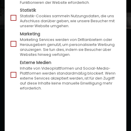
Funktionieren der Website erforderlich.
B2C-Umfeld.
Statistik
Statistik-Cookies sammeln Nutzungsdaten, die uns
Aufschluss darüber geben, wie unsere Besucher mit
unserer Website umgehen.
Marketing
Marketing Services werden von Drittanbietern oder
Herausgebern genutzt, um personalisierte Werbung
Speed4Trade unterstützt seine Kunden in allen
anzuzeigen. Sie tun dies, indem sie Besucher über
Websites hinweg verfolgen.
Phasen ihrer Digitalisierungsprojekte, von
Beratung
Externe Medien
an. Mit zukunftsorientierten und performanten
Inhalte von Videoplattformen und Social-Media-
Plattformtechnologien
verbinden wir
Plattformen werden standardmäßig blockiert. Wenn
externe Services akzeptiert werden, ist für den Zugriff
Unternehmen stärker mit ihren Kunden.
auf diese Inhalte keine manuelle Einwilligung mehr
erforderlich.
Unser Branchenfokus liegt auf dem
Automotive
Aftersales-Market.
Unsere Kunden
gehören zu den
nationalen und internationalen Branchengrößen.
Darüber hinaus umfasst unser Know-how
noch
viele weitere
Top-Branchen wie Logistik, Möbel