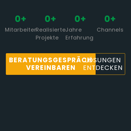
0
+
0
+
0
+
0
+
Mitarbeiter
Realisierte
Jahre
Channels
Projekte
Erfahrung
BERATUNGSGESPRÄCH
LÖSUNGEN
VEREINBAREN
ENTDECKEN