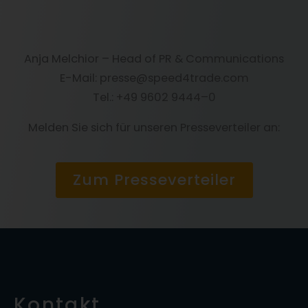
Anja Melchior – Head of PR & Communications
E-Mail: presse@speed4trade.com
Tel.: +49 9602 9444–0
Melden Sie sich für unseren Presseverteiler an:
Zum Presseverteiler
Kontakt