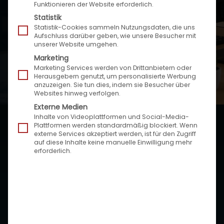
Funktionieren der Website erforderlich.
Bildmaterial stellen wir Ihnen auf Anfrage gerne
Statistik
zur Verfügung. Bei Veröffentlichung bitten wir Sie
Statistik-Cookies sammeln Nutzungsdaten, die uns
Aufschluss darüber geben, wie unsere Besucher mit
um eine kurze Information oder ein Belegexemplar
unserer Website umgehen.
zur Publikation.
Marketing
Marketing Services werden von Drittanbietern oder
Herausgebern genutzt, um personalisierte Werbung
anzuzeigen. Sie tun dies, indem sie Besucher über
Websites hinweg verfolgen.
Externe Medien
Inhalte von Videoplattformen und Social-Media-
Plattformen werden standardmäßig blockiert. Wenn
externe Services akzeptiert werden, ist für den Zugriff
Entdecken Sie unser
auf diese Inhalte keine manuelle Einwilligung mehr
erforderlich.
Pressematerial!
JETZT ENTDECKEN!