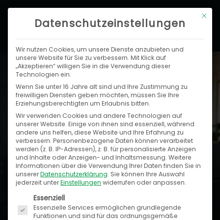
Zum
Hau
Mit di
Inhalt
Datenschutzeinstellungen
springen
Wir nutzen Cookies, um unsere Dienste anzubieten und
unsere Website für Sie zu verbessern. Mit Klick auf
„Akzeptieren“ willigen Sie in die Verwendung dieser
Technologien ein.
Pressecenter: Neuigkeiten und
Wenn Sie unter 16 Jahre alt sind und Ihre Zustimmung zu
Medienberichte zu Speed4Trade
freiwilligen Diensten geben möchten, müssen Sie Ihre
Erziehungsberechtigten um Erlaubnis bitten.
Wir verwenden Cookies und andere Technologien auf
In unserem Pressecenter erhalten Sie die
unserer Website. Einige von ihnen sind essenziell, während
andere uns helfen, diese Website und Ihre Erfahrung zu
wichtigsten Informationen zu
Speed4Trade
und
verbessern.
Personenbezogene Daten können verarbeitet
unseren
Softwarelösungen
.
Hier finden Sie
werden (z. B. IP-Adressen), z. B. für personalisierte Anzeigen
und Inhalte oder Anzeigen- und Inhaltsmessung.
Weitere
Pressemitteilungen, Veröffentlichungen, Termine
Informationen über die Verwendung Ihrer Daten finden Sie in
unserer
Datenschutzerklärung
.
Sie können Ihre Auswahl
sowie Bildmaterial für Ihre redaktionelle Arbeit.
jederzeit unter
Einstellungen
widerrufen oder anpassen.
Sollten Sie regelmäßig unsere aktuellen
Es folgt eine Liste der Service-Gruppen, für die ein
Essenziell
Pressemitteilungen erhalten wollen, nehmen wir
Essenzielle Services ermöglichen grundlegende
Funktionen und sind für das ordnungsgemäße
Sie gern in unseren
Presseverteiler
auf. Weiteres