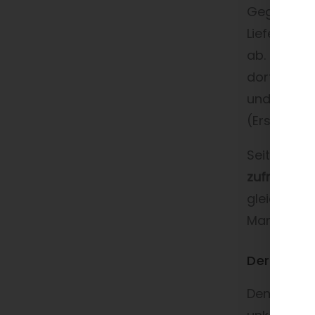
Gegründet 
Lieferung v
ab. Im Zen
dort sowoh
und Zubehö
(Erstausrüs
Seit mittle
zufrieden
gleichzeit
Marktplatz
Der Onli
Den bestän