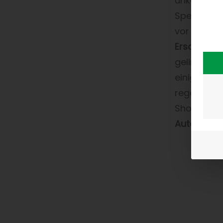
unkomplizi
Speed4Trad
vor allem 
Ersatzteil
gelingt da
einigen Se
regelmäßig
Shops“-Sie
Autoersatz