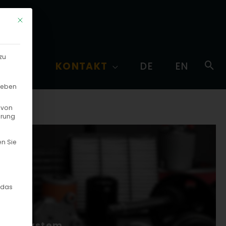
Mit diesem Button wird der Dialog geschlossen. Seine Funktionalität
zu
Su
RRIERE
KONTAKT
DE
EN
 geben
 von
hrung
en Sie
inwilligung erteilt werden kann. Die erste Service-G
 das
-Ökosystem