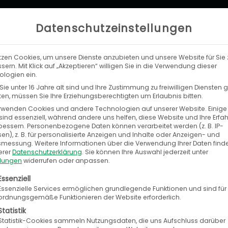
Datenschutzeinstellungen
tzen Cookies, um unsere Dienste anzubieten und unsere Website für Sie 
LEISTUNGEN
UNTERNEHMEN
KA
sern. Mit Klick auf „Akzeptieren“ willigen Sie in die Verwendung dieser
logien ein.
ie unter 16 Jahre alt sind und Ihre Zustimmung zu freiwilligen Diensten
n, müssen Sie Ihre Erziehungsberechtigten um Erlaubnis bitten.
rwenden Cookies und andere Technologien auf unserer Website. Einige
sind essenziell, während andere uns helfen, diese Website und Ihre Erfa
bessern.
Personenbezogene Daten können verarbeitet werden (z. B. IP-
en), z. B. für personalisierte Anzeigen und Inhalte oder Anzeigen- und
tsmessung.
Weitere Informationen über die Verwendung Ihrer Daten find
erer
Datenschutzerklärung
.
Sie können Ihre Auswahl jederzeit unter
llungen
widerrufen oder anpassen.
olgt eine Liste der Service-Gruppen, für die eine E
Essenziell
Essenzielle Services ermöglichen grundlegende Funktionen und sind für
ordnungsgemäße Funktionieren der Website erforderlich.
Statistik
Statistik-Cookies sammeln Nutzungsdaten, die uns Aufschluss darüber
Starkes E-Commerce