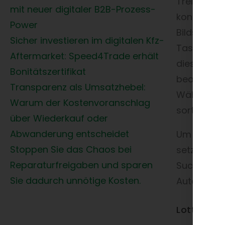
Treiben. D
mit neuer digitaler B2B-Prozess-
konzentrie
Power
Bildschirm
Sicher investieren im digitalen Kfz-
Tastatur, s
Aftermarket: Speed4Trade erhält
diese Ange
Bonitätszertifikat
beantwort
Transparenz als Umsatzhebel:
Währendde
Warum der Kostenvoranschlag
sortierten 
über Wiederkauf oder
Abwanderung entscheidet
Um all die
Stoppen Sie das Chaos bei
setzt Lott
Reparaturfreigaben und sparen
Success St
Sie dadurch unnötige Kosten.
Autoteilea
Lott Autot