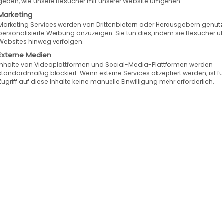
geben, wie unsere Besucher mit unserer Website umgehen.
bei Lot
t Autot
Marketing
Marketing Services werden von Drittanbietern oder Herausgebern genutz
personalisierte Werbung anzuzeigen. Sie tun dies, indem sie Besucher ü
Websites hinweg verfolgen.
Externe Medien
Inhalte von Videoplattformen und Social-Media-Plattformen werden
standardmäßig blockiert. Wenn externe Services akzeptiert werden, ist f
Zugriff auf diese Inhalte keine manuelle Einwilligung mehr erforderlich.
Story Lott Autoteile: Stetig am Wachsen
24
 Büroglastür mit dem transparenten
ck „Lott Autoteile“ herrscht geschäftiges