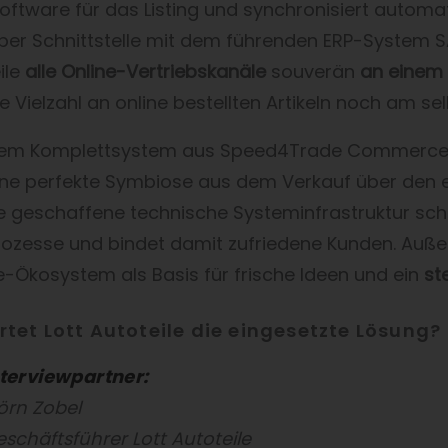
Software für das Listing und synchronisiert automat
 per Schnittstelle mit dem führenden ERP-System
ile
alle Online-Vertriebskanäle
souverän
an einem 
e Vielzahl an online bestellten Artikeln noch am s
em Komplettsystem aus Speed4Trade Commerce,
ine perfekte Symbiose aus dem Verkauf über den e
le geschaffene technische Systeminfrastruktur sc
ozesse und bindet damit zufriedene Kunden. Außerd
kosystem als Basis für frische Ideen und ein
st
tet Lott Autoteile die eingesetzte Lösung?
nterviewpartner:
örn Zobel
schäftsführer Lott Autoteile