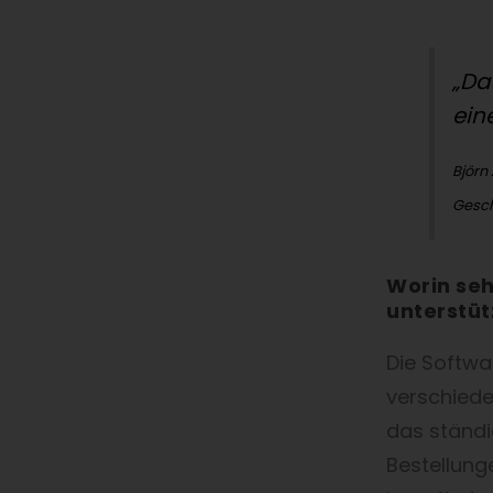
„Da
ein
Björn
Gesch
Worin seh
unterstüt
Die Softwa
verschiede
das ständi
Bestellung