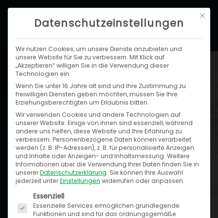
Zum
Hau
Mit di
Inhalt
Datenschutzeinstellungen
springen
Wir nutzen Cookies, um unsere Dienste anzubieten und
unsere Website für Sie zu verbessern. Mit Klick auf
„Akzeptieren“ willigen Sie in die Verwendung dieser
Technologien ein.
Speed4Trade Consulting
Wenn Sie unter 16 Jahre alt sind und Ihre Zustimmung zu
Wir beraten zu digitalen
freiwilligen Diensten geben möchten, müssen Sie Ihre
Erziehungsberechtigten um Erlaubnis bitten.
Plattformen & Prozessen.
Wir verwenden Cookies und andere Technologien auf
unserer Website. Einige von ihnen sind essenziell, während
Schöpfen Sie aus dem
andere uns helfen, diese Website und Ihre Erfahrung zu
verbessern.
Personenbezogene Daten können verarbeitet
Know-how erfahrener
werden (z. B. IP-Adressen), z. B. für personalisierte Anzeigen
und Inhalte oder Anzeigen- und Inhaltsmessung.
Weitere
Informationen über die Verwendung Ihrer Daten finden Sie in
Experten.
unserer
Datenschutzerklärung
.
Sie können Ihre Auswahl
jederzeit unter
Einstellungen
widerrufen oder anpassen.
Es folgt eine Liste der Service-Gruppen, für die ein
Essenziell
Sie sind Hersteller, Händler oder ein
Essenzielle Services ermöglichen grundlegende
Unternehmensverbund und möchten Ihr Business
Funktionen und sind für das ordnungsgemäße