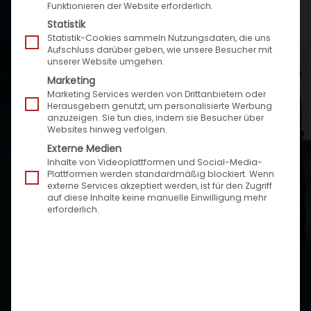
Funktionieren der Website erforderlich.
digitalisieren? Auf dieser Seite erfahren Sie, wie
Statistik
Speed4Trade Sie in allen Phasen Ihres
Statistik-Cookies sammeln Nutzungsdaten, die uns
Digitalisierungsvorhabens beratend begleitet und
Aufschluss darüber geben, wie unsere Besucher mit
unserer Website umgehen.
wie sich eine Zusammenarbeit mit uns gestaltet.
Marketing
Marketing Services werden von Drittanbietern oder
Herausgebern genutzt, um personalisierte Werbung
anzuzeigen. Sie tun dies, indem sie Besucher über
Websites hinweg verfolgen.
Externe Medien
Inhalte von Videoplattformen und Social-Media-
Plattformen werden standardmäßig blockiert. Wenn
externe Services akzeptiert werden, ist für den Zugriff
auf diese Inhalte keine manuelle Einwilligung mehr
erforderlich.
Jetzt Beratungsgespräch