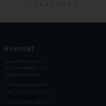
1
2
3
4
5
6
7
8
9
Kontakt
Speed4Trade GmbH
An den Gärten 8 – 10
92665 Altenstadt
Tel.: +49 9602 9444-0
Fax: +49 9602 9444-100
info@speed4trade.com