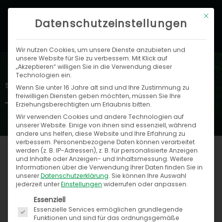
Zum
Hau
Mit di
Inhalt
Datenschutzeinstellungen
springen
Wir nutzen Cookies, um unsere Dienste anzubieten und
unsere Website für Sie zu verbessern. Mit Klick auf
„Akzeptieren“ willigen Sie in die Verwendung dieser
Technologien ein.
Speed4Trade Blog
Wenn Sie unter 16 Jahre alt sind und Ihre Zustimmung zu
freiwilligen Diensten geben möchten, müssen Sie Ihre
Erziehungsberechtigten um Erlaubnis bitten.
Wir verwenden Cookies und andere Technologien auf
unserer Website. Einige von ihnen sind essenziell, während
andere uns helfen, diese Website und Ihre Erfahrung zu
verbessern.
Personenbezogene Daten können verarbeitet
werden (z. B. IP-Adressen), z. B. für personalisierte Anzeigen
und Inhalte oder Anzeigen- und Inhaltsmessung.
Weitere
Informationen über die Verwendung Ihrer Daten finden Sie in
Seite
Seite
Seite
Seite
Seite
Seite
Seite
Seite
Seite
unserer
Datenschutzerklärung
.
Sie können Ihre Auswahl
jederzeit unter
Einstellungen
widerrufen oder anpassen.
Es folgt eine Liste der Service-Gruppen, für die ein
Essenziell
Essenzielle Services ermöglichen grundlegende
Funktionen und sind für das ordnungsgemäße