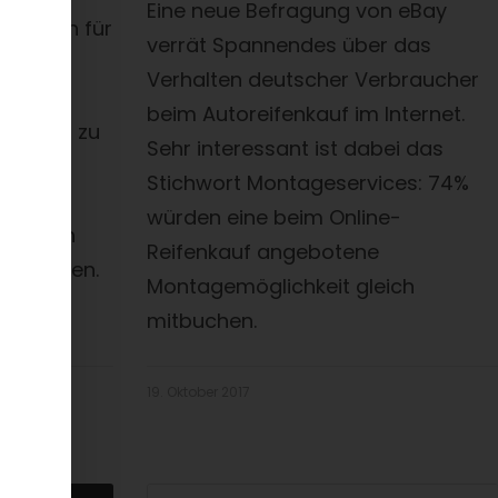
Eine neue Befragung von eBay
it, sich für
verrät Spannendes über das
ngen im
Verhalten deutscher Verbraucher
sten.
beim Autoreifenkauf im Internet.
tworten zu
Sehr interessant ist dabei das
Stichwort Montageservices: 74%
würden eine beim Online-
-Bereich
Reifenkauf angebotene
hngründen.
Montagemöglichkeit gleich
mitbuchen.
19. Oktober 2017