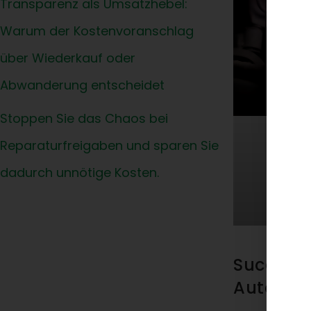
Transparenz als Umsatzhebel:
Warum der Kostenvoranschlag
über Wiederkauf oder
Abwanderung entscheidet
Stoppen Sie das Chaos bei
Reparaturfreigaben und sparen Sie
dadurch unnötige Kosten.
Success 
Automobi