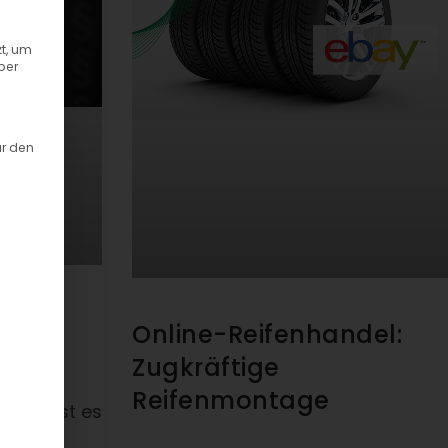
t, um
ber
ür den
ht-
Online-Reifenhandel:
Zugkräftige
Reifenmontage
damit ist es