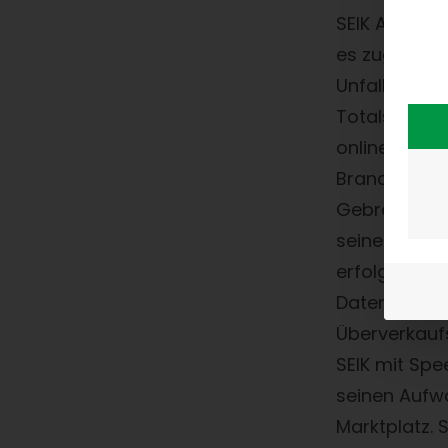
SEIK Automo
es zugute, d
Unfall- und
Totalschade
online nach
Branchenfüh
Gebrauchttei
seinem eBa
erfolgreich,
Datenpflege
Überverkaufsr
SEIK mit S
seinen Aufw
Marktplatz. S