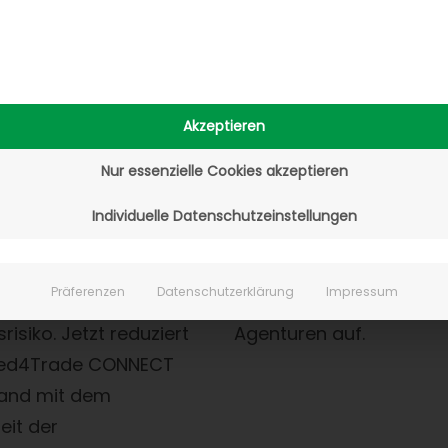
bil Recycling, kommt
Nach dem erfolgreiche
ass Autoteile aus
Vorjahresevent „ERP Par
Entwicklertag“ läutet 
nfahrzeugen vermehrt
die nächste Entwicklung
Akzeptieren
gefragt werden. Der
Die FUTURE DAYS 2017 i
Nur essenzielle Cookies akzeptieren
rer im
warten mit interessant
lehandel ist mit
Vorträgen und Worksho
Individuelle Datenschutzeinstellungen
y-Shop sehr
Partner und Partnerinter
 hatte aber einen hohen
aus dem Umfeld von ER
Präferenzen
Datenschutzerklärung
Impressum
aufwand und ein
Shopsystemen, Marktpl
isiko. Jetzt reduziert
Agenturen auf.
peed4Trade CONNECT
and mit dem
eit der