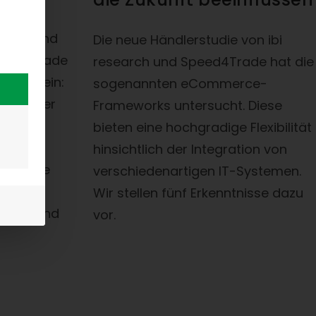
n
tner- und
Die neue Händlerstudie von ibi
Speed4Trade
research und Speed4Trade hat die
sstufe ein:
sogenannten eCommerce-
m Oktober
Frameworks untersucht. Diese
en
bieten eine hochgradige Flexibilität
ps für
hinsichtlich der Integration von
essierte
verschiedenartigen IT-Systemen.
P- und
Wir stellen fünf Erkenntnisse dazu
ätzen und
vor.