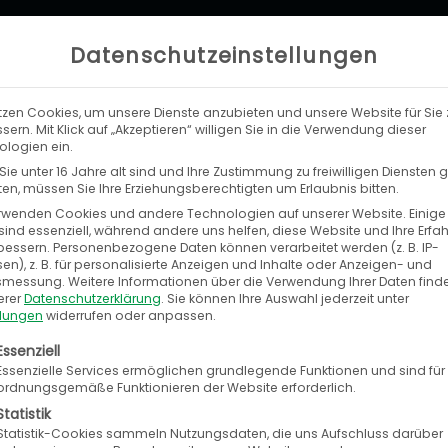
Datenschutzeinstellungen
tzen Cookies, um unsere Dienste anzubieten und unsere Website für Sie 
LEISTUNGEN
UNTERNEHMEN
KA
sern. Mit Klick auf „Akzeptieren“ willigen Sie in die Verwendung dieser
logien ein.
ie unter 16 Jahre alt sind und Ihre Zustimmung zu freiwilligen Diensten
n, müssen Sie Ihre Erziehungsberechtigten um Erlaubnis bitten.
rwenden Cookies und andere Technologien auf unserer Website. Einige
sind essenziell, während andere uns helfen, diese Website und Ihre Erfa
bessern.
Personenbezogene Daten können verarbeitet werden (z. B. IP-
en), z. B. für personalisierte Anzeigen und Inhalte oder Anzeigen- und
tsmessung.
Weitere Informationen über die Verwendung Ihrer Daten find
erer
Datenschutzerklärung
.
Sie können Ihre Auswahl jederzeit unter
llungen
widerrufen oder anpassen.
olgt eine Liste der Service-Gruppen, für die eine E
Essenziell
Essenzielle Services ermöglichen grundlegende Funktionen und sind für
ordnungsgemäße Funktionieren der Website erforderlich.
Seite
Seite
Seite
Seite
Seite
Seit
S
Statistik
Statistik-Cookies sammeln Nutzungsdaten, die uns Aufschluss darüber