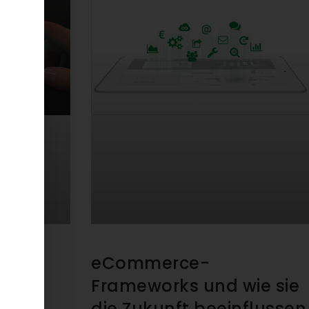
TURE
eCommerce-
Frameworks und wie sie
die Zukunft beeinflussen