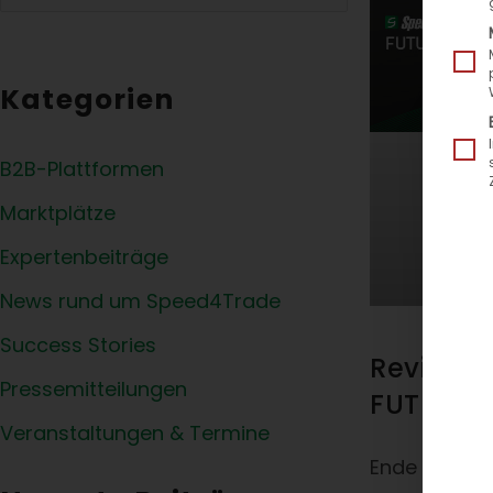
Kategorien
B2B-Plattformen
Marktplätze
Expertenbeiträge
News rund um Speed4Trade
Success Stories
Review 
Pressemitteilungen
FUTURE 
Veranstaltungen & Termine
Ende Oktobe