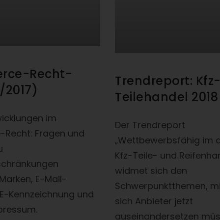
rce-Recht-
Trendreport: Kfz
/2017)
Teilehandel 2018
wicklungen im
Der Trendreport
Recht: Fragen und
„Wettbewerbsfähig im d
u
Kfz-Teile- und Reifenha
schränkungen
widmet sich den
Marken, E-Mail-
Schwerpunktthemen, mi
CE-Kennzeichnung und
sich Anbieter jetzt
pressum.
auseinandersetzen müs