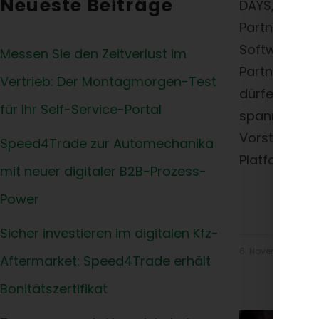
Neueste Beiträge
DAYS, das 
Partnerevent
Softwarehaus
Messen Sie den Zeitverlust im
Partnerunte
Vertrieb: Der Montagmorgen-Test
dürfen. Die 
für Ihr Self-Service-Portal
spannende N
Vorstellung
Speed4Trade zur Automechanika
Platform Str
mit neuer digitaler B2B-Prozess-
Power
Sicher investieren im digitalen Kfz-
6. November 2017
Aftermarket: Speed4Trade erhält
Bonitätszertifikat