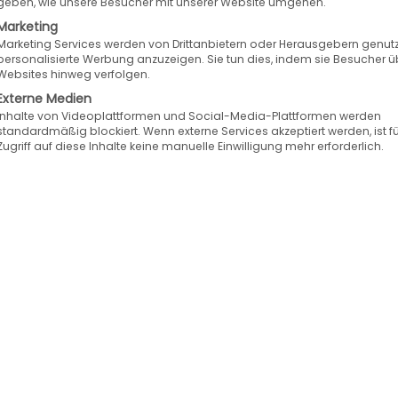
geben, wie unsere Besucher mit unserer Website umgehen.
Marketing
Marketing Services werden von Drittanbietern oder Herausgebern genutz
personalisierte Werbung anzuzeigen. Sie tun dies, indem sie Besucher ü
Websites hinweg verfolgen.
Externe Medien
Inhalte von Videoplattformen und Social-Media-Plattformen werden
standardmäßig blockiert. Wenn externe Services akzeptiert werden, ist f
Zugriff auf diese Inhalte keine manuelle Einwilligung mehr erforderlich.
eCommerce-Rec
Speed4Trade
News 10/2018
DAYS
Der Herbst beginnt und 
r fanden die FUTURE
nicht weit bis zum