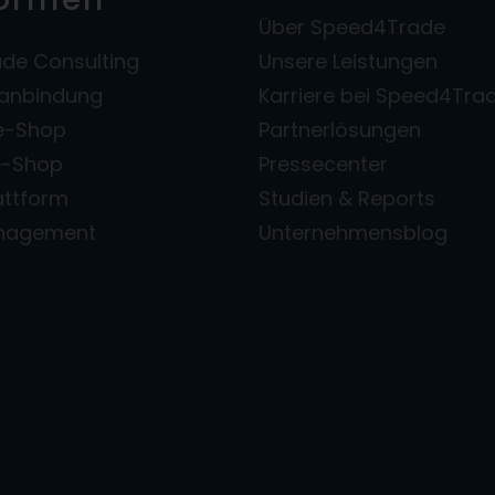
Über Speed4Trade
de Consulting
Unsere Leistungen
zanbindung
Karriere bei Speed4Tra
e-Shop
Partnerlösungen
e-Shop
Pressecenter
attform
Studien & Reports
anagement
Unternehmensblog