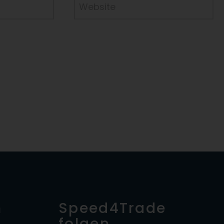
Website
n
Speed4Trade
folgen