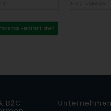
e*
E-
Mail-
Adresse*
& B2C-
Unternehme
formen