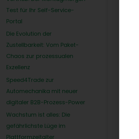
begi
Test für Ihr Self-Service-
Als 
Portal
Supp
Die Evolution der
glob
Zustellbarkeit: Vom Paket-
Disk
Chaos zur prozessualen
Die 
Exzellenz
Speed4Trade zur
Automechanika mit neuer
digitaler B2B-Prozess-Power
Wachstum ist alles: Die
Auch
gefährlichste Lüge im
werd
Plattformzeitalter