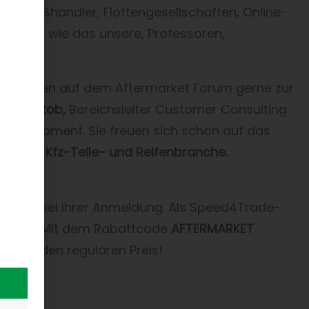
 Teilegroßhändler, Flottengesellschaften, Online-
rnehmen wie das unsere, Professoren,
en Ihnen auf dem Aftermarket Forum gerne zur
tian Jakob,
Bereichsleiter Customer Consulting
 Development. Sie freuen sich schon auf das
t der Kfz-Teile- und Reifenbranche.
ren Sie bei Ihrer Anmeldung. Als Speed4Trade-
ebühren. Mit dem Rabattcode
AFTERMARKET
ng
auf den regulären Preis!