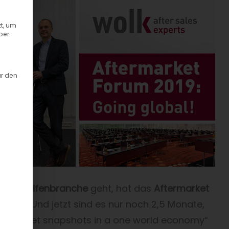
t, um
ber
ür den
- und Reifenbranche
geht, hat das
Aftermarket
rlangt. Und jetzt sind es nur noch 2,5 Monate,
al market snapshots in a one world economy“