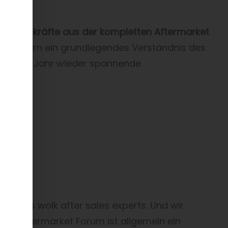
m Main.
ührungskräfte aus der kompletten Aftermarket
eilnehmern ein grundlegendes Verständnis des
n diesem Jahr wieder spannende
artners wolk after sales experts. Und wir
 Das Aftermarket Forum ist allgemein ein