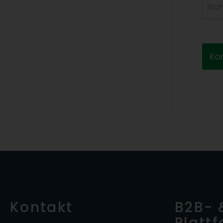
Nam
Kontakt
B2B- 
Platt