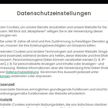
Datenschutzeinstellungen
tzen Cookies, um unsere Dienste anzubieten und unsere Website für Sie 
LEISTUNGEN
UNTERNEHMEN
KA
sern. Mit Klick auf „Akzeptieren“ willigen Sie in die Verwendung dieser
logien ein.
ie unter 16 Jahre alt sind und Ihre Zustimmung zu freiwilligen Diensten
n, müssen Sie Ihre Erziehungsberechtigten um Erlaubnis bitten.
rwenden Cookies und andere Technologien auf unserer Website. Einige
sind essenziell, während andere uns helfen, diese Website und Ihre Erfa
bessern.
Personenbezogene Daten können verarbeitet werden (z. B. IP-
eed4Trade auf dem Afte
en), z. B. für personalisierte Anzeigen und Inhalte oder Anzeigen- und
tsmessung.
Weitere Informationen über die Verwendung Ihrer Daten find
erer
Datenschutzerklärung
.
Sie können Ihre Auswahl jederzeit unter
Anja Melchior
/
7. Februar 2019
llungen
widerrufen oder anpassen.
olgt eine Liste der Service-Gruppen, für die eine E
Essenziell
Essenzielle Services ermöglichen grundlegende Funktionen und sind für
men Sie zur beliebten Konferenz unseres Par
ordnungsgemäße Funktionieren der Website erforderlich.
Statistik
Statistik-Cookies sammeln Nutzungsdaten, die uns Aufschluss darüber