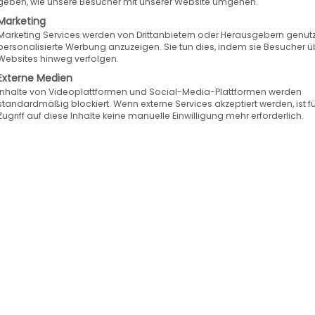
geben, wie unsere Besucher mit unserer Website umgehen.
Marketing
Marketing Services werden von Drittanbietern oder Herausgebern genutz
personalisierte Werbung anzuzeigen. Sie tun dies, indem sie Besucher ü
Websites hinweg verfolgen.
Externe Medien
Inhalte von Videoplattformen und Social-Media-Plattformen werden
standardmäßig blockiert. Wenn externe Services akzeptiert werden, ist f
Zugriff auf diese Inhalte keine manuelle Einwilligung mehr erforderlich.
n es um
bedeutende Konferenzen in der Kfz-Teile
m von wolk after sales experts
bereits Kultstatus e
das Forum unter dem Motto „Going Global! Region