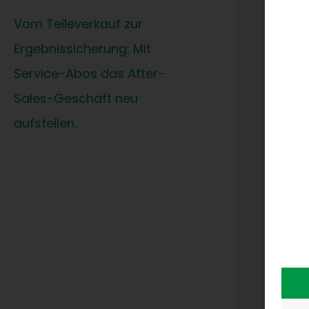
beli
Vom Teileverkauf zur
Anbi
Ergebnissicherung: Mit
Jour
Service-Abos das After-
Unse
Sales-Geschäft neu
Verf
aufstellen.
& Se
Even
Jetz
Lass
Kund
FOR
Erfa