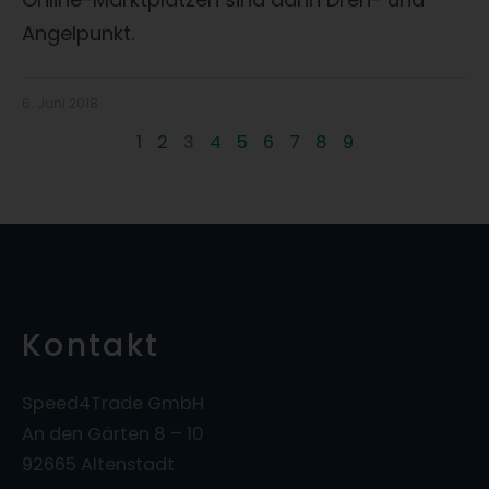
Angelpunkt.
6. Juni 2018
1
2
3
4
5
6
7
8
9
Kontakt
Speed4Trade GmbH
An den Gärten 8 – 10
92665 Altenstadt