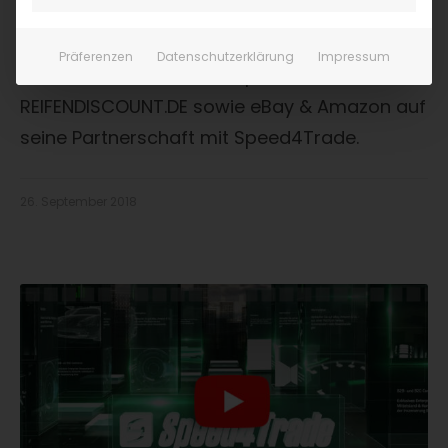
Success Story REIFF
Präferenzen
Datenschutzerklärung
Impressum
REIFF setzt für Online-Shops wie
REIFENDISCOUNT.DE sowie eBay & Amazon auf
seine Partnerschaft mit Speed4Trade.
26. September 2018