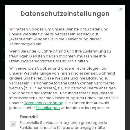
Zum
Hau
Mit di
Inhalt
Datenschutzeinstellungen
springen
Wir nutzen Cookies, um unsere Dienste anzubieten und
unsere Website für Sie zu verbessern. Mit Klick auf
„Akzeptieren“ willigen Sie in die Verwendung dieser
Technologien ein.
Speed4Trade Blog
Wenn Sie unter 16 Jahre alt sind und Ihre Zustimmung zu
freiwilligen Diensten geben möchten, müssen Sie Ihre
Erziehungsberechtigten um Erlaubnis bitten.
Wir verwenden Cookies und andere Technologien auf
unserer Website. Einige von ihnen sind essenziell, während
andere uns helfen, diese Website und Ihre Erfahrung zu
verbessern.
Personenbezogene Daten können verarbeitet
werden (z. B. IP-Adressen), z. B. für personalisierte Anzeigen
und Inhalte oder Anzeigen- und Inhaltsmessung.
Weitere
Informationen über die Verwendung Ihrer Daten finden Sie in
Seite
Seite
Seite
Seite
Seite
Seite
Seite
Seite
Seite
unserer
Datenschutzerklärung
.
Sie können Ihre Auswahl
jederzeit unter
Einstellungen
widerrufen oder anpassen.
Es folgt eine Liste der Service-Gruppen, für die ein
Essenziell
Essenzielle Services ermöglichen grundlegende
Funktionen und sind für das ordnungsgemäße