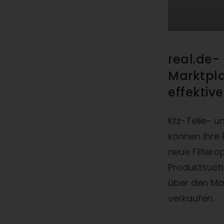
real.de-
Marktpl
effektive
Kfz-Teile- u
können ihre 
neue Filterop
Produktsuche
über den Mar
verkaufen.