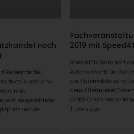
Fachveranstalt
atzhandel noch
2019 mit Speed4
r
Speed4Trade macht au
Automotive-Branchenev
nd Reifenhändler
der Automobilwoche Ko
Produkte durch eine
dem Aftermarket Forum
tion in der
CLEPA Conference die 
 jetzt zielgerichteter
Trends aus.
ktplatz real.de