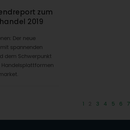
rendreport zum
ehandel 2019
enen: Der neue
 mit spannenden
nd dem Schwerpunkt
n Handelsplattformen
market.
1
2
3
4
5
6
7