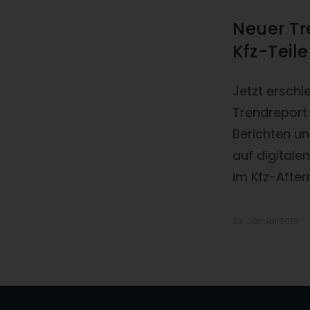
Neuer T
Kfz-Teil
Jetzt erschi
Trendreport
Berichten u
auf digitale
im Kfz-After
23. Januar 2019