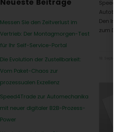
Neueste Beiträge
Speed4Trade
Autoteile-Sh
Den Index gi
Messen Sie den Zeitverlust im
zum Downlo
Vertrieb: Der Montagmorgen-Test
für Ihr Self-Service-Portal
Die Evolution der Zustellbarkeit:
18. September 201
Vom Paket-Chaos zur
prozessualen Exzellenz
Speed4Trade zur Automechanika
mit neuer digitaler B2B-Prozess-
Power