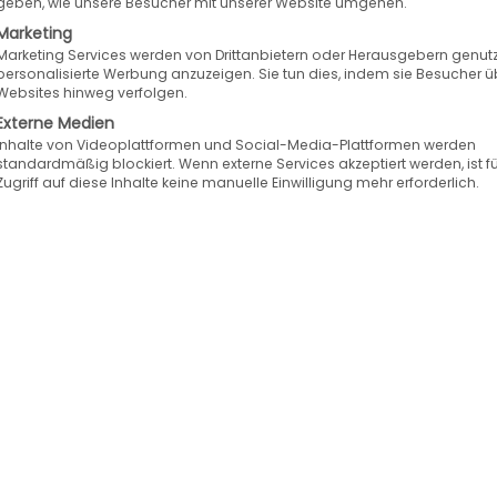
geben, wie unsere Besucher mit unserer Website umgehen.
Marketing
Marketing Services werden von Drittanbietern oder Herausgebern genutz
personalisierte Werbung anzuzeigen. Sie tun dies, indem sie Besucher ü
Websites hinweg verfolgen.
Externe Medien
Inhalte von Videoplattformen und Social-Media-Plattformen werden
standardmäßig blockiert. Wenn externe Services akzeptiert werden, ist f
Zugriff auf diese Inhalte keine manuelle Einwilligung mehr erforderlich.
apier: AA-
Karriere bei
toteile-Shop-
Speed4Trade:
Webentwickler 