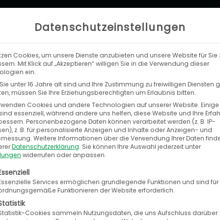
Datenschutzeinstellungen
tzen Cookies, um unsere Dienste anzubieten und unsere Website für Sie 
LEISTUNGEN
UNTERNEHMEN
KA
sern. Mit Klick auf „Akzeptieren“ willigen Sie in die Verwendung dieser
logien ein.
ie unter 16 Jahre alt sind und Ihre Zustimmung zu freiwilligen Diensten
n, müssen Sie Ihre Erziehungsberechtigten um Erlaubnis bitten.
rwenden Cookies und andere Technologien auf unserer Website. Einige
sind essenziell, während andere uns helfen, diese Website und Ihre Erfa
bessern.
Personenbezogene Daten können verarbeitet werden (z. B. IP-
en), z. B. für personalisierte Anzeigen und Inhalte oder Anzeigen- und
tsmessung.
Weitere Informationen über die Verwendung Ihrer Daten find
erer
Datenschutzerklärung
.
Sie können Ihre Auswahl jederzeit unter
llungen
widerrufen oder anpassen.
olgt eine Liste der Service-Gruppen, für die eine E
Essenziell
Essenzielle Services ermöglichen grundlegende Funktionen und sind für
ordnungsgemäße Funktionieren der Website erforderlich.
Seite
Seite
Seite
Seite
Seite
Seit
S
Statistik
Statistik-Cookies sammeln Nutzungsdaten, die uns Aufschluss darüber