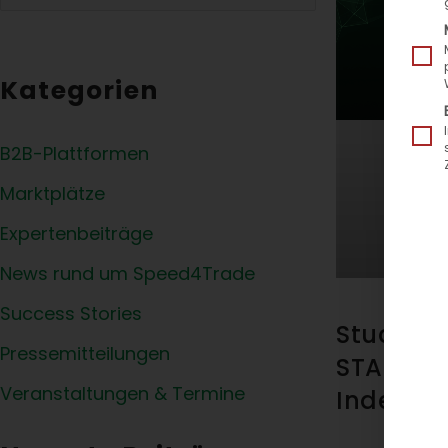
Kategorien
B2B-Plattformen
Marktplätze
Expertenbeiträge
News rund um Speed4Trade
Success Stories
Studienp
Pressemitteilungen
STARS Au
Veranstaltungen & Termine
Index