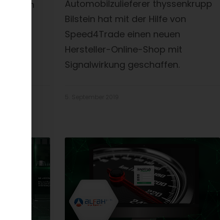
Automobilzulieferer thyssenkrupp
er neuen
Bilstein hat mit der Hilfe von
erung?
Speed4Trade einen neuen
die
Hersteller-Online-Shop mit
te bei
Signalwirkung geschaffen.
5. September 2019