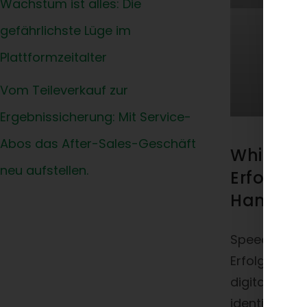
Wachstum ist alles: Die
gefährlichste Lüge im
Plattformzeitalter
Vom Teileverkauf zur
Ergebnissicherung: Mit Service-
Abos das After-Sales-Geschäft
Whitepap
neu aufstellen.
Erfolgsfa
Handels
Speed4Trade
Erfolgsfakto
digitaler Ha
identifiziert