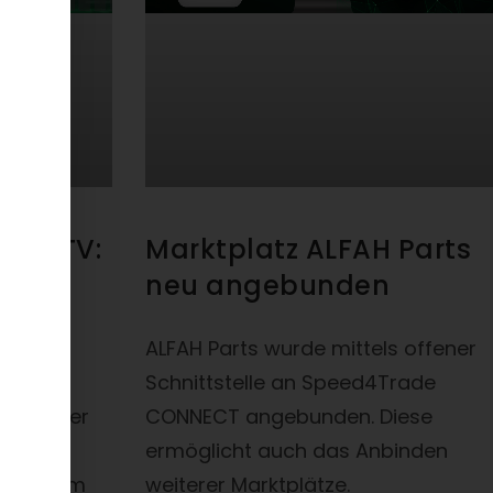
ews-TV:
Marktplatz ALFAH Parts
neu angebunden
 der
ALFAH Parts wurde mittels offener
 ALFAH
Schnittstelle an Speed4Trade
u unserer
CONNECT angebunden. Diese
nd zum
ermöglicht auch das Anbinden
Spaß beim
weiterer Marktplätze.