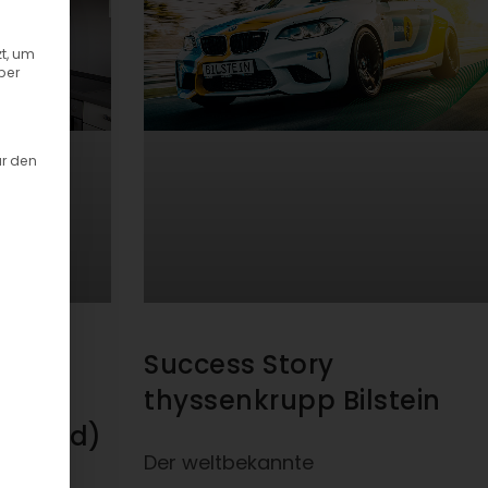
t, um
ber
ür den
Success Story
thyssenkrupp Bilstein
(m/w/d)
Der weltbekannte