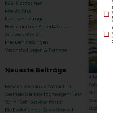
B2B-Plattformen
Marktplätze
Expertenbeiträge
News rund um Speed4Trade
Success Stories
Pressemitteilungen
Veranstaltungen & Termine
Neueste Beiträge
Altenstadt,
Fahrwerken
Messen Sie den Zeitverlust im
Plattform 
Vertrieb: Der Montagmorgen-Test
zusammen, 
für Ihr Self-Service-Portal
Endkunden
Die Evolution der Zustellbarkeit: