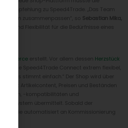
ür die neue Shop-Plattform musste die
in auf Empfehlung zu Speed4Trade. „Das Team
rbeitsweisen zusammenpassen“, so
Sebastian Mika,
dnis und Flexibilität für die Bedürfnisse eines
e Commerce
erstellt. Vor allem dessen
Herzstück
 „Ich finde Speed4Trade Connect extrem flexibel,
ese Basis stimmt einfach.“ Der Shop wird über
 B. mit Artikelcontent, Preisen und Beständen
mdaten, -kompatibilitäten und
 ERP-System übermittelt. Sobald der
werden sie automatisiert an Kommissionierung