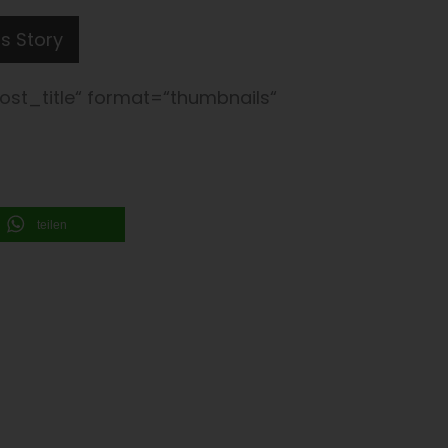
s Story
ost_title“ format=“thumbnails“
teilen