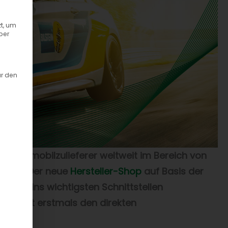
t, um
ber
ür den
ten Automobilzulieferer weltweit im Bereich von
unden: Der neue
Hersteller-Shop
auf Basis der
ilsteins wichtigsten Schnittstellen
öglicht erstmals den direkten