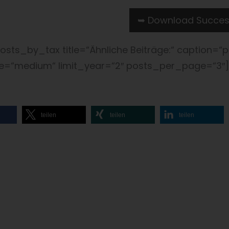
➥ Download Succes
osts_by_tax title=“Ähnliche Beiträge:“ caption=“p
e=“medium“ limit_year=“2″ posts_per_page=“3″]
teilen
teilen
teilen