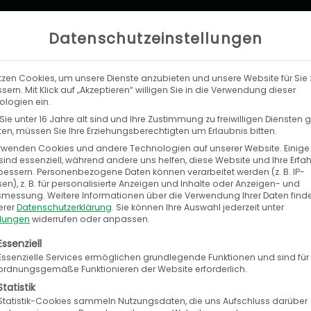
Datenschutzeinstellungen
tzen Cookies, um unsere Dienste anzubieten und unsere Website für Sie 
LEISTUNGEN
UNTERNEHMEN
KA
sern. Mit Klick auf „Akzeptieren“ willigen Sie in die Verwendung dieser
logien ein.
ie unter 16 Jahre alt sind und Ihre Zustimmung zu freiwilligen Diensten
n, müssen Sie Ihre Erziehungsberechtigten um Erlaubnis bitten.
rwenden Cookies und andere Technologien auf unserer Website. Einige
sind essenziell, während andere uns helfen, diese Website und Ihre Erfa
bessern.
Personenbezogene Daten können verarbeitet werden (z. B. IP-
ker Plattform zu harmonisierter Online-W
en), z. B. für personalisierte Anzeigen und Inhalte oder Anzeigen- und
tsmessung.
Weitere Informationen über die Verwendung Ihrer Daten find
reiche Automobilzulieferer Bilstein erreicht Endku
erer
Datenschutzerklärung
.
Sie können Ihre Auswahl jederzeit unter
llungen
widerrufen oder anpassen.
etzt auf direktem Wege
olgt eine Liste der Service-Gruppen, für die eine E
Essenziell
Essenzielle Services ermöglichen grundlegende Funktionen und sind für
ordnungsgemäße Funktionieren der Website erforderlich.
Statistik
Statistik-Cookies sammeln Nutzungsdaten, die uns Aufschluss darüber