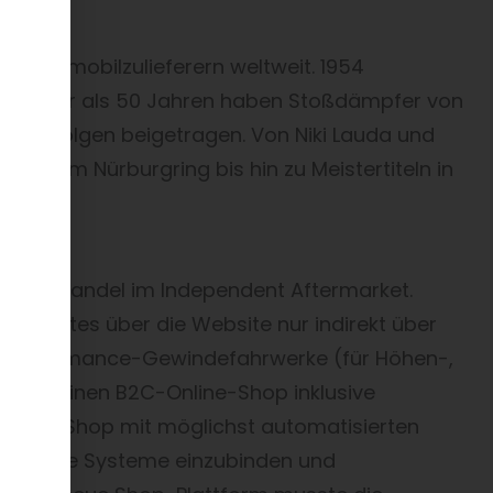
 Automobilzulieferern weltweit. 1954
 den mehr als 50 Jahren haben Stoßdämpfer von
Titelerfolgen beigetragen. Von Niki Lauda und
auf dem Nürburgring bis hin zu Meistertiteln in
n Großhandel im Independent Aftermarket.
lemarktes über die Website nur indirekt über
er Performance-Gewindefahrwerke (für Höhen-,
s Ziel, einen B2C-Online-Shop inklusive
eren. Ein Shop mit möglichst automatisierten
rhandene Systeme einzubinden und