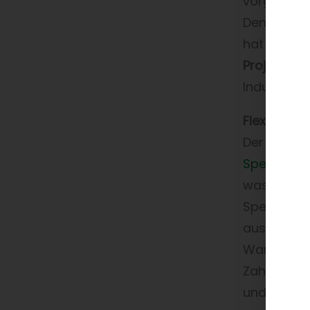
vorgegeben
Denkweise 
hat sich a
Projektleit
Industrieu
Flexible S
Der Shop 
Speed4Tr
was z. B. 
Speed4Trad
aus dem E
Warengrupp
Zahlungsdi
und Lagerv