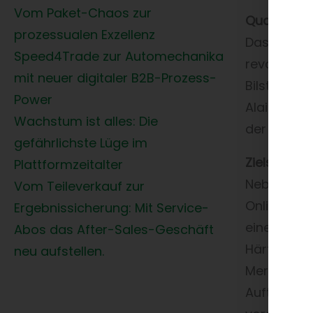
Vom Paket-Chaos zur
Qualitätsp
prozessualen Exzellenz
Das Untern
Speed4Trade zur Automechanika
revolution
mit neuer digitaler B2B-Prozess-
Bilstein a
Power
Alain Pros
Wachstum ist alles: Die
der Sportw
gefährlichste Lüge im
Zielsetzun
Plattformzeitalter
Neben dem 
Vom Teileverkauf zur
Online-Pro
Ergebnissicherung: Mit Service-
einen Teil
Abos das After-Sales-Geschäft
Härte- und
neu aufstellen.
Merchandis
Auftragse