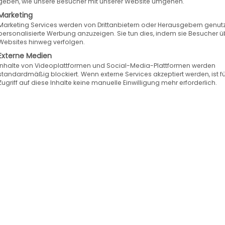
geben, wie unsere Besucher mit unserer Website umgehen.
Marketing
Marketing Services werden von Drittanbietern oder Herausgebern genutz
personalisierte Werbung anzuzeigen. Sie tun dies, indem sie Besucher ü
Websites hinweg verfolgen.
Externe Medien
Inhalte von Videoplattformen und Social-Media-Plattformen werden
standardmäßig blockiert. Wenn externe Services akzeptiert werden, ist f
Zugriff auf diese Inhalte keine manuelle Einwilligung mehr erforderlich.
 05.09.2019: Thyssenkrupp Bilstein, einer der größ
 und Stoßdämpfern, begeistert jetzt auch B2C-K
Speed4Trade Commerce arbeitet automatisiert mit B
hat eine markenfördernde Signalwirkung und erm
kontakt.