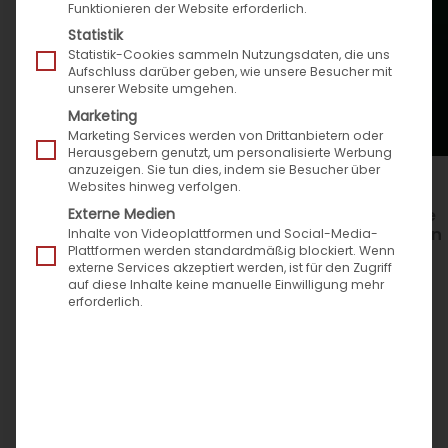
Funktionieren der Website erforderlich.
Statistik
Statistik-Cookies sammeln Nutzungsdaten, die uns
Aufschluss darüber geben, wie unsere Besucher mit
unserer Website umgehen.
Marketing
Marketing Services werden von Drittanbietern oder
Herausgebern genutzt, um personalisierte Werbung
anzuzeigen. Sie tun dies, indem sie Besucher über
Websites hinweg verfolgen.
Externe Medien
Autoteile-Shop-Index von Speed4Trade
offenbart: Top-5-Online-Shops machen
Inhalte von Videoplattformen und Social-Media-
Plattformen werden standardmäßig blockiert. Wenn
die Hälfte des Marktes aus
externe Services akzeptiert werden, ist für den Zugriff
auf diese Inhalte keine manuelle Einwilligung mehr
erforderlich.
Speed4Trade veröffentlicht Index der
umsatzstärksten B2C-Online-Shops für
Autoersatzteile in Deutschland