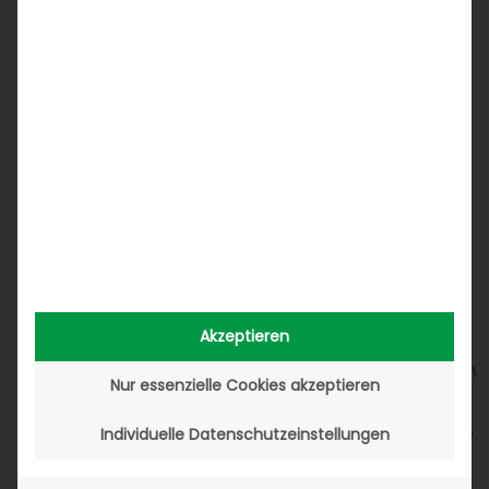
Beratungs- und Entscheidungsgrundlage
Getreu der eigenen Vision „Kundennähe durch
digitale Lösungen“ beleuchtet Speed4Trade
mit der Studie die Anbieterseite des Marktes,
um Kunden aus Industrie und Handel in deren
Digitalisierungsprojekten ganzheitlich beraten
zu können. Torsten Bukau, Head of Partner
Management & Strategic Alliances bei
Speed4Trade: „Wettbewerbs- und
Marktanalysen werden immer wichtiger, denn
sie sichern Entscheidungen ab.“ Vom Shop-
Akzeptieren
Index profitieren vor allem Shopbetreiber, um
ihre Position sowie die Marktverteilung in ihrem
Nur essenzielle Cookies akzeptieren
Umfeld genauer auszumachen und
Mitbewerber im Blick zu behalten. Im nächsten
Individuelle Datenschutzeinstellungen
Schritt berät das Softwarehaus darin, die