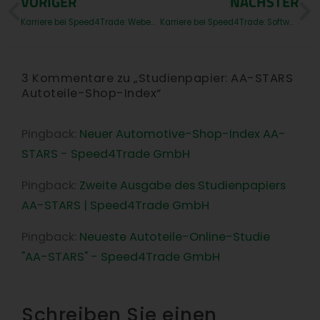
Prev
N
VORIGER
NÄCHSTER
Karriere bei Speed4Trade: Webentwickler (m/w/d)
Karriere bei Speed4Trade: Softwareentwickler (m/w/d)
3 Kommentare zu „Studienpapier: AA-STARS
Autoteile-Shop-Index“
Pingback:
Neuer Automotive-Shop-Index AA-
STARS - Speed4Trade GmbH
Pingback:
Zweite Ausgabe des Studienpapiers
AA-STARS | Speed4Trade GmbH
Pingback:
Neueste Autoteile-Online-Studie
"AA-STARS" - Speed4Trade GmbH
Schreiben Sie einen