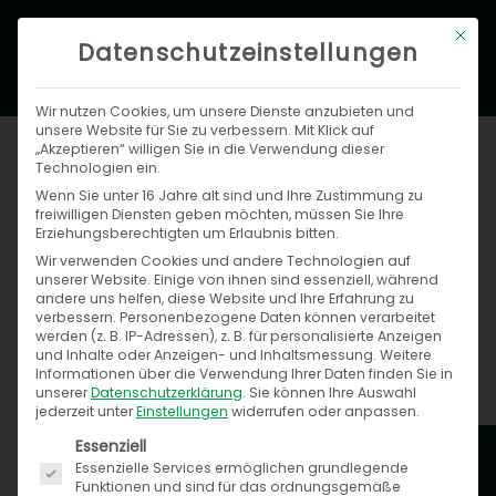
Zum
Hau
Mit di
Inhalt
Datenschutzeinstellungen
springen
Wir nutzen Cookies, um unsere Dienste anzubieten und
unsere Website für Sie zu verbessern. Mit Klick auf
„Akzeptieren“ willigen Sie in die Verwendung dieser
Technologien ein.
Wenn Sie unter 16 Jahre alt sind und Ihre Zustimmung zu
freiwilligen Diensten geben möchten, müssen Sie Ihre
Erziehungsberechtigten um Erlaubnis bitten.
Wir verwenden Cookies und andere Technologien auf
Studienpapier: AA-STARS Autoteile-
unserer Website. Einige von ihnen sind essenziell, während
Shop-Index
andere uns helfen, diese Website und Ihre Erfahrung zu
verbessern.
Personenbezogene Daten können verarbeitet
werden (z. B. IP-Adressen), z. B. für personalisierte Anzeigen
Anja Melchior
und Inhalte oder Anzeigen- und Inhaltsmessung.
Weitere
Informationen über die Verwendung Ihrer Daten finden Sie in
18. September 2019
unserer
Datenschutzerklärung
.
Sie können Ihre Auswahl
jederzeit unter
Einstellungen
widerrufen oder anpassen.
Es folgt eine Liste der Service-Gruppen, für die ein
Essenziell
Essenzielle Services ermöglichen grundlegende
Funktionen und sind für das ordnungsgemäße