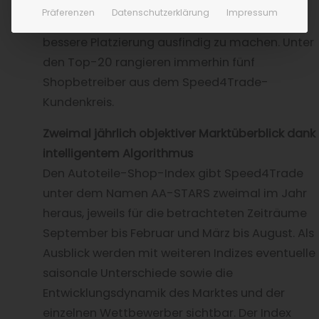
Stellschrauben u. a. in puncto
Präferenzen
Datenschutzerklärung
Impressum
wettbewerbsfähige Shop-Plattform für eine
bessere Platzierung ausfindig zu machen. Unter
den Top-20 rangieren immerhin fünf
Shopbetreiber aus dem Speed4Trade-
Kundenkreis.
Zweimal jährlich objektiver Marktüberblick dank
intelligentem Algorithmus
Den Autoteile-Shop-Index gibt Speed4Trade
unter dem Namen AA-STARS zweimal im Jahr
heraus, jeweils für die betrachteten Zeiträume
September bis Februar und März bis August. Als
Ausblick werden mit weiteren Indizes eventuelle
saisonale Unterschiede sowie die
Entwicklungsdynamik des Marktes und der
einzelnen Wettbewerber sichtbar. Der Index