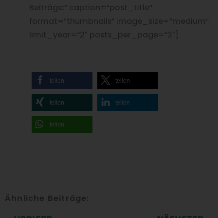
Beiträge:“ caption=“post_title“
format=“thumbnails“ image_size=“medium“
limit_year=“2″ posts_per_page=“3″]
teilen
teilen
teilen
teilen
teilen
Ähnliche Beiträge: