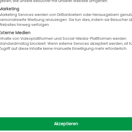
geben, wie unsere Besucher mit unserer Website umgehen.
Marketing
Marketing Services werden von Drittanbietern oder Herausgebern genutz
personalisierte Werbung anzuzeigen. Sie tun dies, indem sie Besucher ü
kte von Schwacke sind in Zeiten, in denen Wissen
Websites hinweg verfolgen.
cke bietet maßgeschneiderte und zielgruppengen
Externe Medien
Inhalte von Videoplattformen und Social-Media-Plattformen werden
ng, der Schadenkalkulation bis hin zur Fahrzeugv
standardmäßig blockiert. Wenn externe Services akzeptiert werden, ist f
le Daten und innovative Business-Lösungen.
Zugriff auf diese Inhalte keine manuelle Einwilligung mehr erforderlich.
Akzeptieren
& B2C-
Unternehme