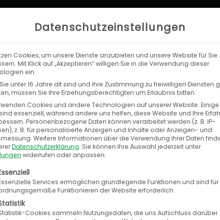
Datenschutzeinstellungen
tzen Cookies, um unsere Dienste anzubieten und unsere Website für Sie 
LEISTUNGEN
UNTERNEHMEN
KA
sern. Mit Klick auf „Akzeptieren“ willigen Sie in die Verwendung dieser
logien ein.
ie unter 16 Jahre alt sind und Ihre Zustimmung zu freiwilligen Diensten
n, müssen Sie Ihre Erziehungsberechtigten um Erlaubnis bitten.
rwenden Cookies und andere Technologien auf unserer Website. Einige
sind essenziell, während andere uns helfen, diese Website und Ihre Erfa
bessern.
Personenbezogene Daten können verarbeitet werden (z. B. IP-
en), z. B. für personalisierte Anzeigen und Inhalte oder Anzeigen- und
tsmessung.
Weitere Informationen über die Verwendung Ihrer Daten find
bH
erer
Datenschutzerklärung
.
Sie können Ihre Auswahl jederzeit unter
llungen
widerrufen oder anpassen.
olgt eine Liste der Service-Gruppen, für die eine E
Essenziell
pezialist im Bereich Automotive Business Intel
Essenzielle Services ermöglichen grundlegende Funktionen und sind für
ordnungsgemäße Funktionieren der Website erforderlich.
 Analysen und Lösungen für die Autobranche
Statistik
Statistik-Cookies sammeln Nutzungsdaten, die uns Aufschluss darüber
iefert Schwacke aktuelle, zuverlässige und entsch