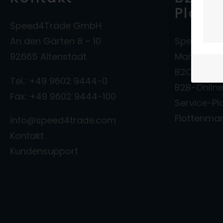
Platt
Speed4Trade GmbH
An den Gärten 8 – 10
Speed4Tra
92665 Altenstadt
Marktplat
B2C-Onlin
Tel.: +49 9602 9444-0
B2B-Onlin
Fax: +49 9602 9444-100
Service-Pl
Flottenm
info@speed4trade.com
Kontakt
Kundensupport