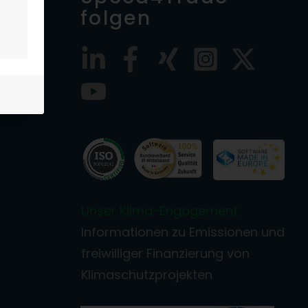
folgen
de
Unser Klima-Engagement
Informationen zu Emissionen und
freiwilliger Finanzierung von
Klimaschutzprojekten