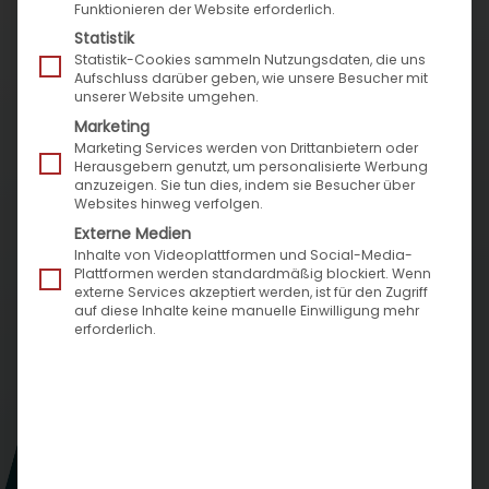
Externe Online-Marktplätze erweitern die
Funktionieren der Website erforderlich.
Möglichkeit Ihres eBusiness enorm – da wäre es
Statistik
ungeschickt, das enorme Potential von eBay als
Statistik-Cookies sammeln Nutzungsdaten, die uns
Aufschluss darüber geben, wie unsere Besucher mit
Verkaufsplattform ungenutzt zu lassen. Mit
unserer Website umgehen.
unserer
Marktplatzanbindung
samt eBay-
Marketing
Marketing Services werden von Drittanbietern oder
Schnittstelle ist das ohne großen zusätzlichen
Herausgebern genutzt, um personalisierte Werbung
Aufwand möglich.
anzuzeigen. Sie tun dies, indem sie Besucher über
Websites hinweg verfolgen.
Externe Medien
Inhalte von Videoplattformen und Social-Media-
Plattformen werden standardmäßig blockiert. Wenn
externe Services akzeptiert werden, ist für den Zugriff
auf diese Inhalte keine manuelle Einwilligung mehr
erforderlich.