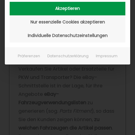
zielgerichtete, klassifizierte
Akzeptieren
Produktangebote.
Nur essenzielle Cookies akzeptieren
Individuelle Datenschutzeinstellungen
Fahrzeugverwendungsliste
Präferenzen
Datenschutzerklärung
Impressum
Verkaufen Sie Artikel oder Ersatzteile für
PKW und Transporter? Die eBay-
Schnittstelle ist in der Lage, für Ihre
Angebote
eBay-
Fahrzeugverwendungslisten
zu
generieren (sog.
Parts Fitment
), so dass
Sie den Kunden zeigen können,
zu
welchen Fahrzeugen die Artikel passen
.