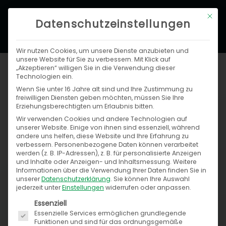
Zum
Hau
Mit di
Inhalt
Datenschutzeinstellungen
springen
Wir nutzen Cookies, um unsere Dienste anzubieten und
unsere Website für Sie zu verbessern. Mit Klick auf
Einfach verkaufen mit unserer eBay-
„Akzeptieren“ willigen Sie in die Verwendung dieser
Schnittstelle
Technologien ein.
Wenn Sie unter 16 Jahre alt sind und Ihre Zustimmung zu
freiwilligen Diensten geben möchten, müssen Sie Ihre
Lassen Sie sich die Möglichkeiten
Erziehungsberechtigten um Erlaubnis bitten.
von eBay nicht entgehen! Mit
Wir verwenden Cookies und andere Technologien auf
unserer Website. Einige von ihnen sind essenziell, während
unserer eBay-Schnittstelle
andere uns helfen, diese Website und Ihre Erfahrung zu
sprechen Sie mit wenig Aufwand
verbessern.
Personenbezogene Daten können verarbeitet
werden (z. B. IP-Adressen), z. B. für personalisierte Anzeigen
Millionen potentieller Kunden an.
und Inhalte oder Anzeigen- und Inhaltsmessung.
Weitere
Mehrere Accounts über die
Informationen über die Verwendung Ihrer Daten finden Sie in
unserer
Datenschutzerklärung
.
Sie können Ihre Auswahl
Länderplattformen hinweg? Kein
jederzeit unter
Einstellungen
widerrufen oder anpassen.
Problem!
Es folgt eine Liste der Service-Gruppen, für die ein
Essenziell
Essenzielle Services ermöglichen grundlegende
Funktionen und sind für das ordnungsgemäße