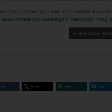
re Informationen zur neuen Otto-Market-Integratio
speed4trade.com/loesungen/marktplatz-integra
➥ Download Press
ilen
teilen
teilen
teilen