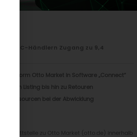
fft B2C-Händlern Zugang zu 9,4
splattform Otto Market in Software „Connect“
ab, vom Listing bis hin zu Retouren
le Ressourcen bei der Abwicklung
 Schnittstelle zu Otto Market (otto.de) innerhalb