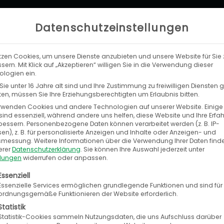
Datenschutzeinstellungen
tzen Cookies, um unsere Dienste anzubieten und unsere Website für Sie 
LEISTUNGEN
UNTERNEHMEN
KA
sern. Mit Klick auf „Akzeptieren“ willigen Sie in die Verwendung dieser
logien ein.
ie unter 16 Jahre alt sind und Ihre Zustimmung zu freiwilligen Diensten
n, müssen Sie Ihre Erziehungsberechtigten um Erlaubnis bitten.
rwenden Cookies und andere Technologien auf unserer Website. Einige
sind essenziell, während andere uns helfen, diese Website und Ihre Erfa
bessern.
Personenbezogene Daten können verarbeitet werden (z. B. IP-
 Market in Connect integriert
en), z. B. für personalisierte Anzeigen und Inhalte oder Anzeigen- und
tsmessung.
Weitere Informationen über die Verwendung Ihrer Daten find
 Melchior
erer
Datenschutzerklärung
.
Sie können Ihre Auswahl jederzeit unter
llungen
widerrufen oder anpassen.
uar 2021
olgt eine Liste der Service-Gruppen, für die eine E
Essenziell
Essenzielle Services ermöglichen grundlegende Funktionen und sind für
ordnungsgemäße Funktionieren der Website erforderlich.
Statistik
Statistik-Cookies sammeln Nutzungsdaten, die uns Aufschluss darüber