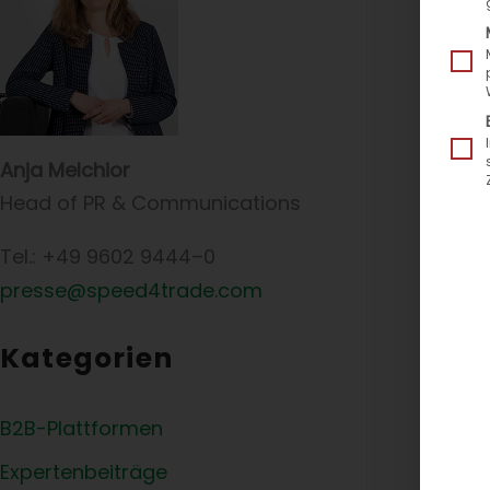
Anja Melchior
Head of PR & Communications
Tel.: +49 9602 9444–0
presse@speed4trade.com
Kategorien
B2B-Plattformen
Expertenbeiträge