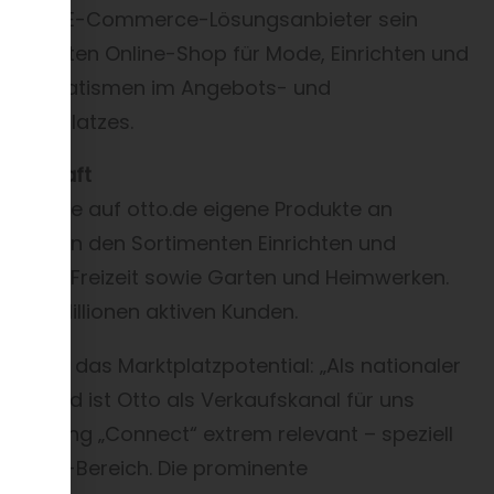
tert der E-Commerce-Lösungsanbieter sein
stärksten Online-Shop für Mode, Einrichten und
en Automatismen im Angebots- und
Marktplatzes.
lerschaft
hmen, die auf otto.de eigene Produkte an
 dies in den Sortimenten Einrichten und
ort und Freizeit sowie Garten und Heimwerken.
 9,4 Millionen aktiven Kunden.
e über das Marktplatzpotential: „Als nationaler
tumfeld ist Otto als Verkaufskanal für uns
relösung „Connect“ extrem relevant – speziell
ashion-Bereich. Die prominente