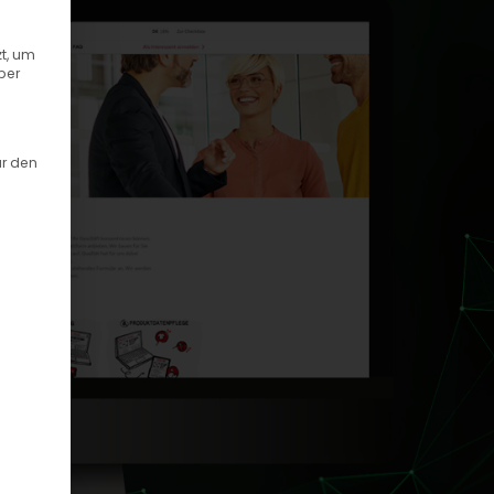
t, um
ber
ür den