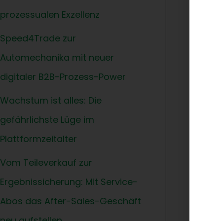
der 
prozessualen Exzellenz
Mark
Speed4Trade zur
Spor
Auft
Automechanika mit neuer
digitaler B2B-Prozess-Power
Otto
Otto
Wachstum ist alles: Die
Endk
gefährlichste Lüge im
Wohn
Plattformzeitalter
Händ
Vom Teileverkauf zur
Ralf
Part
Ergebnissicherung: Mit Service-
sowo
Abos das After-Sales-Geschäft
für 
neu aufstellen.