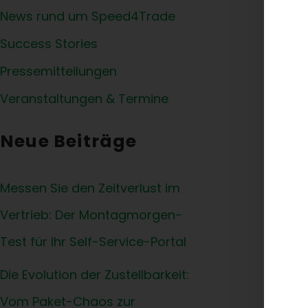
News rund um Speed4Trade
Success Stories
Pressemitteilungen
Veranstaltungen & Termine
Ott
Mil
Neue Beiträge
Messen Sie den Zeitverlust im
Vertrieb: Der Montagmorgen-
Test für Ihr Self-Service-Portal
Die Evolution der Zustellbarkeit:
Alte
Vom Paket-Chaos zur