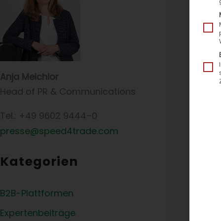
Anja Melchior
Head of PR & Communications
Tel.: +49 9602 9444–0
presse@speed4trade.com
Kategorien
B2B-Plattformen
Spee
Expertenbeiträge