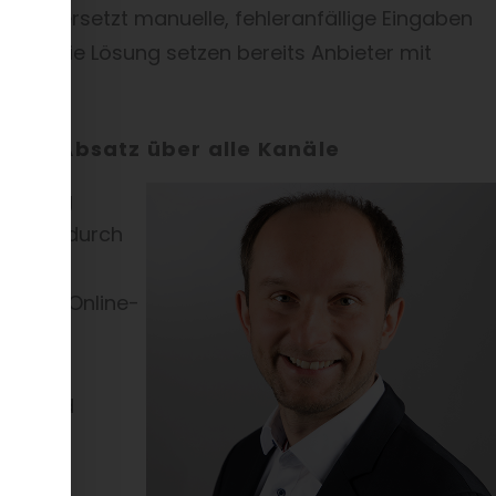
sung ersetzt manuelle, fehleranfällige Eingaben
. Auf die Lösung setzen bereits Anbieter mit
len Absatz über alle Kanäle
r Lösung
Ort. Dadurch
nt
eg. Von Online-
e
Durch
utig und
t – ein