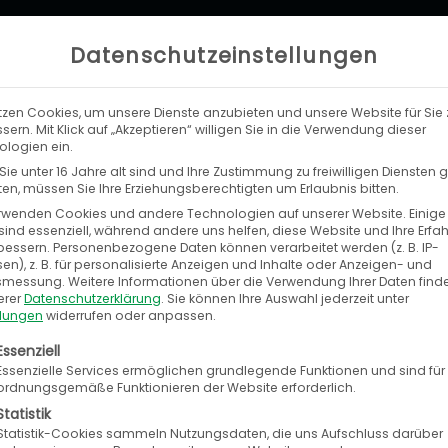
Datenschutzeinstellungen
tzen Cookies, um unsere Dienste anzubieten und unsere Website für Sie 
LEISTUNGEN
UNTERNEHMEN
KA
sern. Mit Klick auf „Akzeptieren“ willigen Sie in die Verwendung dieser
logien ein.
ie unter 16 Jahre alt sind und Ihre Zustimmung zu freiwilligen Diensten
n, müssen Sie Ihre Erziehungsberechtigten um Erlaubnis bitten.
rwenden Cookies und andere Technologien auf unserer Website. Einige
sind essenziell, während andere uns helfen, diese Website und Ihre Erfa
bessern.
Personenbezogene Daten können verarbeitet werden (z. B. IP-
nerzuwachs verhilft Autoteile-Anbietern 
en), z. B. für personalisierte Anzeigen und Inhalte oder Anzeigen- und
tsmessung.
Weitere Informationen über die Verwendung Ihrer Daten find
 Melchior
erer
Datenschutzerklärung
.
Sie können Ihre Auswahl jederzeit unter
llungen
widerrufen oder anpassen.
ber 2022
olgt eine Liste der Service-Gruppen, für die eine E
Essenziell
Essenzielle Services ermöglichen grundlegende Funktionen und sind für
ordnungsgemäße Funktionieren der Website erforderlich.
Statistik
Statistik-Cookies sammeln Nutzungsdaten, die uns Aufschluss darüber