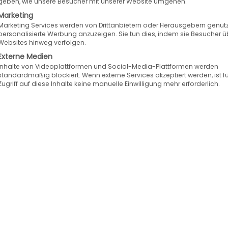
geben, wie unsere Besucher mit unserer Website umgehen.
Marketing
Marketing Services werden von Drittanbietern oder Herausgebern genutz
personalisierte Werbung anzuzeigen. Sie tun dies, indem sie Besucher ü
Websites hinweg verfolgen.
Externe Medien
Inhalte von Videoplattformen und Social-Media-Plattformen werden
standardmäßig blockiert. Wenn externe Services akzeptiert werden, ist f
Zugriff auf diese Inhalte keine manuelle Einwilligung mehr erforderlich.
d4Trade gibt neue Partnerschaften bekann