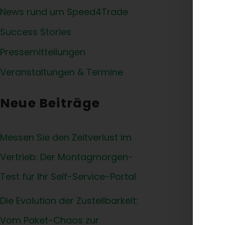
News rund um Speed4Trade
Success Stories
Pressemitteilungen
Veranstaltungen & Termine
Neue Beiträge
Altens
GmbH 
Zusam
Messen Sie den Zeitverlust im
Vertrieb: Der Montagmorgen-
Mobi
Test für Ihr Self-Service-Portal
Der n
Die Evolution der Zustellbarkeit:
Add-o
Daten
Vom Paket-Chaos zur