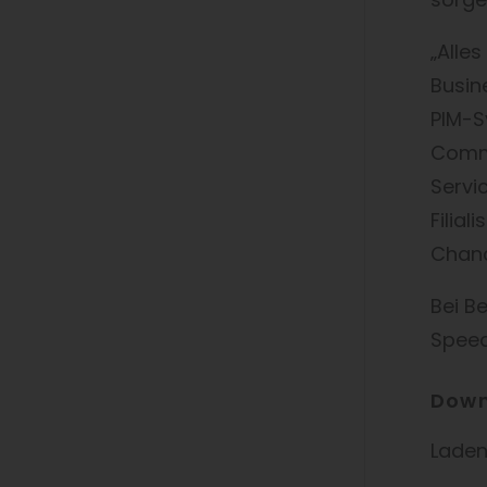
„Alle
Busin
PIM-S
Comme
Servi
Filia
Chanc
Bei B
Speed
Down
Laden