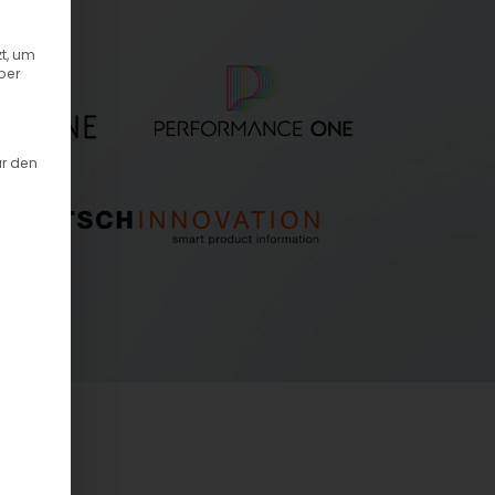
t, um
ber
ür den
t