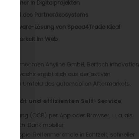
-Partner in Digitalprojekten
 nun Teil des Partnerökosystems
 Middleware-Lösung von Speed4Trade ideal
nd Sichtbarkeit im Web
en Unternehmen Anyline GmbH, Bertsch Innovation
nerzuwachs ergibt sich aus der aktiven
nden im Umfeld des automobilen Aftermarkets.
qualität und effizienten Self-Service
xterkennung (OCR) per App oder Browser, u. a. als
tbereich. Dank mobiler
m Beispiel Reifenmerkmale in Echtzeit, schneller