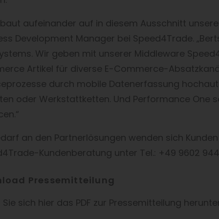
s baut aufeinander auf in diesem Ausschnitt unsere
ess Development Manager bei Speed4Trade. „Bertsch
ystems. Wir geben mit unserer Middleware Spee
rce Artikel für diverse E-Commerce-Absatzkanäle
ceprozesse durch mobile Datenerfassung hochautom
listen oder Werkstattketten. Und Performance One s
en.“
edarf an den Partnerlösungen wenden sich Kunden
4Trade-Kundenberatung unter Tel.: +49 9602 94
load Pressemitteilung
 Sie sich hier das PDF zur Pressemitteilung herunter