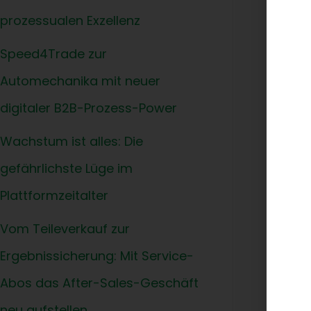
und a
prozessualen Exzellenz
und b
Speed4Trade zur
Werks
Automechanika mit neuer
Homo
digitaler B2B-Prozess-Power
Berts
Wachstum ist alles: Die
Autom
gefährlichste Lüge im
wird 
veröf
Plattformzeitalter
Shops
Vom Teileverkauf zur
Speed
unter
Ergebnissicherung: Mit Service-
schne
Abos das After-Sales-Geschäft
wicht
neu aufstellen.