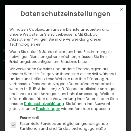
Zum
Hau
Mit di
Inhalt
Datenschutzeinstellungen
springen
Wir nutzen Cookies, um unsere Dienste anzubieten und
unsere Website für Sie zu verbessern. Mit Klick auf
„Akzeptieren“ willigen Sie in die Verwendung dieser
Technologien ein.
Speed4Trade Blog
Wenn Sie unter 16 Jahre alt sind und Ihre Zustimmung zu
freiwilligen Diensten geben möchten, müssen Sie Ihre
Erziehungsberechtigten um Erlaubnis bitten.
Wir verwenden Cookies und andere Technologien auf
unserer Website. Einige von ihnen sind essenziell, während
andere uns helfen, diese Website und Ihre Erfahrung zu
verbessern.
Personenbezogene Daten können verarbeitet
werden (z. B. IP-Adressen), z. B. für personalisierte Anzeigen
und Inhalte oder Anzeigen- und Inhaltsmessung.
Weitere
Informationen über die Verwendung Ihrer Daten finden Sie in
Seite
Seite
Seite
Seite
Seite
Seite
Seite
Seite
Seite
Seite
Seite
Seite
Seite
Seite
Seite
Seite
Seite
Seite
Seite
Seite
Seite
Seite
Seite
unserer
Datenschutzerklärung
.
Sie können Ihre Auswahl
jederzeit unter
Einstellungen
widerrufen oder anpassen.
Es folgt eine Liste der Service-Gruppen, für die ein
Essenziell
Essenzielle Services ermöglichen grundlegende
Funktionen und sind für das ordnungsgemäße