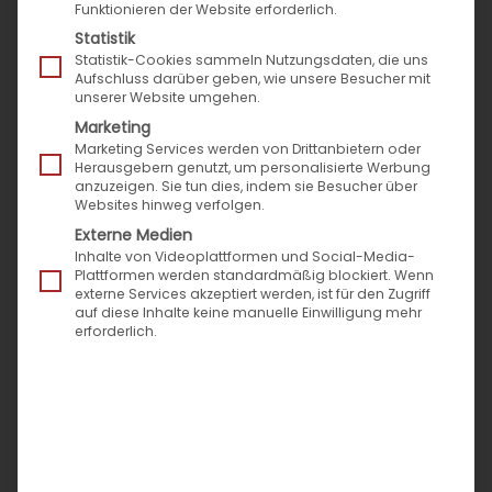
Funktionieren der Website erforderlich.
Marktplätze
Statistik
Expertenbeiträge
Statistik-Cookies sammeln Nutzungsdaten, die uns
Aufschluss darüber geben, wie unsere Besucher mit
News rund um Speed4Trade
unserer Website umgehen.
Success Stories
Marketing
Pressemitteilungen
Marketing Services werden von Drittanbietern oder
Herausgebern genutzt, um personalisierte Werbung
Veranstaltungen & Termine
anzuzeigen. Sie tun dies, indem sie Besucher über
Websites hinweg verfolgen.
Externe Medien
Neueste Beiträge
Inhalte von Videoplattformen und Social-Media-
Plattformen werden standardmäßig blockiert. Wenn
externe Services akzeptiert werden, ist für den Zugriff
auf diese Inhalte keine manuelle Einwilligung mehr
Messen Sie den Zeitverlust im Vertrieb: Der
erforderlich.
Montagmorgen-Test für Ihr Self-Service-Portal
Die Evolution der Zustellbarkeit: Vom Paket-Chaos
zur prozessualen Exzellenz
Speed4Trade zur Automechanika mit neuer
digitaler B2B-Prozess-Power