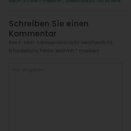
Warum 75 % aller IT-Projekte an der Integration scheitern – und wie Sie es ab heute besser machen
Speed4Trade auf Tour: Mit vernetzten Systemen zu Effizienz im digitalen Handel
Schreiben Sie einen
Kommentar
Ihre E-Mail-Adresse wird nicht veröffentlicht.
Erforderliche Felder sind mit
*
markiert
Hier
eingeben…