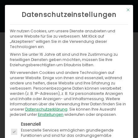
Zum
Hau
Mit di
Inhalt
Datenschutzeinstellungen
springen
Wir nutzen Cookies, um unsere Dienste anzubieten und
unsere Website für Sie zu verbessern. Mit Klick auf
„Akzeptieren“ willigen Sie in die Verwendung dieser
Technologien ein.
Wenn Sie unter 16 Jahre alt sind und Ihre Zustimmung zu
freiwilligen Diensten geben möchten, müssen Sie Ihre
Erziehungsberechtigten um Erlaubnis bitten.
Wir verwenden Cookies und andere Technologien auf
unserer Website. Einige von ihnen sind essenziell, während
Suchen
andere uns helfen, diese Website und Ihre Erfahrung zu
nach:
verbessern.
Personenbezogene Daten können verarbeitet
werden (z. B. IP-Adressen), z. B. für personalisierte Anzeigen
und Inhalte oder Anzeigen- und Inhaltsmessung.
Weitere
Informationen über die Verwendung Ihrer Daten finden Sie in
unserer
Datenschutzerklärung
.
Sie können Ihre Auswahl
jederzeit unter
Einstellungen
widerrufen oder anpassen.
Kategorien
Es folgt eine Liste der Service-Gruppen, für die ein
Essenziell
Essenzielle Services ermöglichen grundlegende
Funktionen und sind für das ordnungsgemäße
B2B-Plattformen