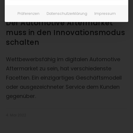
Präferenzen
Datenschutzerklärung
Impressum
Der Automotive Aftermarket
muss in den Innovationsmodus
schalten
Wettbewerbsfähig im digitalen Automotive
Aftermarket zu sein, hat verschiedenste
Facetten. Ein einzigartiges Geschäftsmodell
oder ausgezeichneter Service dem Kunden
gegenüber.
4. Mai 2022