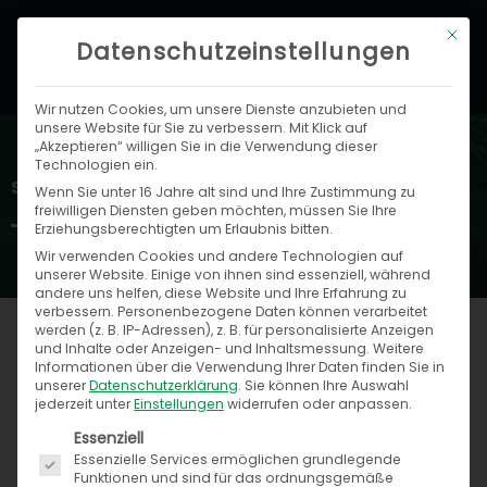
Zum
Hau
Mit di
Inhalt
Datenschutzeinstellungen
springen
Wir nutzen Cookies, um unsere Dienste anzubieten und
unsere Website für Sie zu verbessern. Mit Klick auf
„Akzeptieren“ willigen Sie in die Verwendung dieser
Technologien ein.
Speed4Trade Blog
Wenn Sie unter 16 Jahre alt sind und Ihre Zustimmung zu
freiwilligen Diensten geben möchten, müssen Sie Ihre
Erziehungsberechtigten um Erlaubnis bitten.
Wir verwenden Cookies und andere Technologien auf
unserer Website. Einige von ihnen sind essenziell, während
andere uns helfen, diese Website und Ihre Erfahrung zu
verbessern.
Personenbezogene Daten können verarbeitet
werden (z. B. IP-Adressen), z. B. für personalisierte Anzeigen
und Inhalte oder Anzeigen- und Inhaltsmessung.
Weitere
Informationen über die Verwendung Ihrer Daten finden Sie in
Seite
Seite
Seite
Seite
Seite
Seite
Seite
Seite
Seite
Seite
Seite
Seite
Seite
Seite
Seite
Seite
Seite
Seite
Seite
Seite
Seite
Seite
unserer
Datenschutzerklärung
.
Sie können Ihre Auswahl
jederzeit unter
Einstellungen
widerrufen oder anpassen.
Es folgt eine Liste der Service-Gruppen, für die ein
Essenziell
Essenzielle Services ermöglichen grundlegende
Funktionen und sind für das ordnungsgemäße