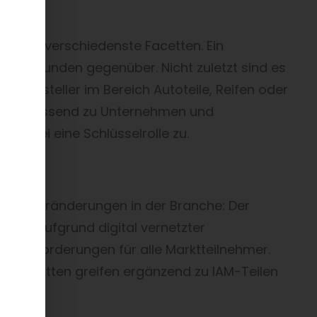
modell
n, hat verschiedenste Facetten. Ein
 dem Kunden gegenüber. Nicht zuletzt sind es
nd Hersteller im Bereich Autoteile, Reifen oder
nden. Passend zu Unternehmen und
 dabei eine Schlüsselrolle zu.
ntale Veränderungen in der Branche: Der
ter. Aufgrund digital vernetzter
 Anforderungen für alle Marktteilnehmer.
 Werkstätten greifen ergänzend zu IAM-Teilen