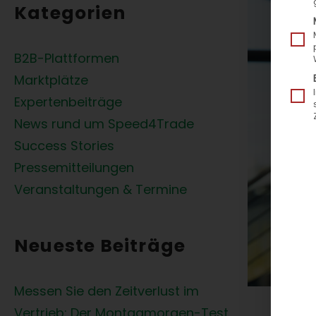
Kategorien
B2B-Plattformen
Marktplätze
Expertenbeiträge
News rund um Speed4Trade
Success Stories
Pressemitteilungen
Veranstaltungen & Termine
Neueste Beiträge
Messen Sie den Zeitverlust im
Vertrieb: Der Montagmorgen-Test