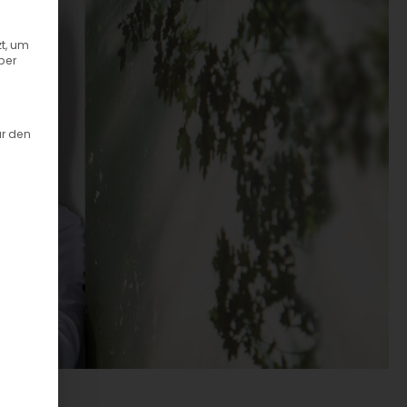
t, um
ber
ür den