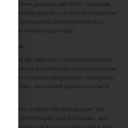
ooperationen gehen an den Start. Verbände
 vom Fahrzeugbauer hin zum Mobilitätsanbieter.
ls gewinnbringendes Geschäftsfeld. Kurz
 sich die Anbieter neu finden.
 möglich
hwer mit der digitalen Transformation? Ihm
lungsabteilung und damit der organisatorische
hilft es, ein Vorhaben pragmatisch anzugehen.
fig diejenigen, die schlank starten und durch
h nichts anderes. Sie starten „lean” mit
ifen direkt im Projekt und am Kunden, was
en wie zum Beispiel Autodoc oder Tyre24 sehr