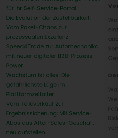
Vom digi
für Ihr Self-Service-Portal
Die Evolution der Zustellbarkeit:
Wettbewerb
Vom Paket-Chaos zur
einzigarti
prozessualen Exzellenz
auch die Pr
Speed4Trade zur Automechanika
Services m
mit neuer digitaler B2B-Prozess-
Geschäftsm
Power
Wachstum ist alles: Die
Der Wett
gefährlichste Lüge im
Was alle A
Plattformzeitalter
Wettbewerb
Vom Teileverkauf zur
Fahrzeugko
Ergebnissicherung: Mit Service-
Bislang kl
Abos das After-Sales-Geschäft
verstärkt 
neu aufstellen.