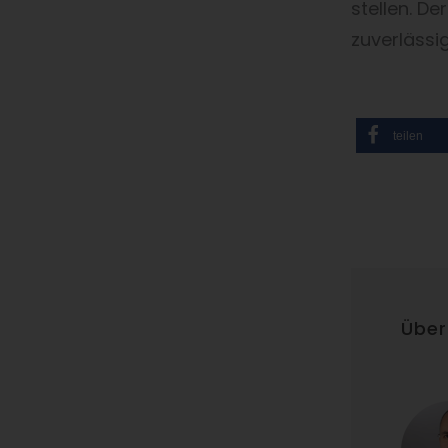
stellen. D
zuverlässig
teilen
Über