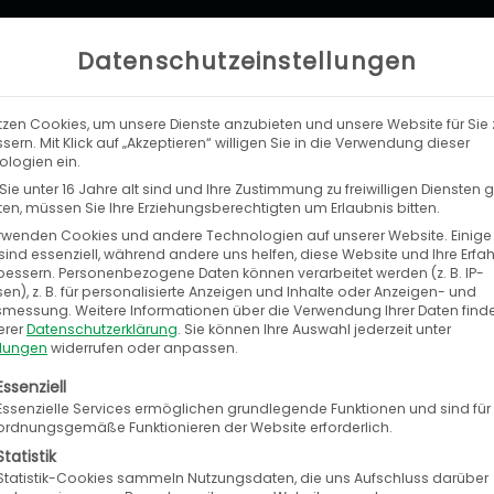
Datenschutzeinstellungen
tzen Cookies, um unsere Dienste anzubieten und unsere Website für Sie 
LEISTUNGEN
UNTERNEHMEN
KA
sern. Mit Klick auf „Akzeptieren“ willigen Sie in die Verwendung dieser
logien ein.
ie unter 16 Jahre alt sind und Ihre Zustimmung zu freiwilligen Diensten
n, müssen Sie Ihre Erziehungsberechtigten um Erlaubnis bitten.
rwenden Cookies und andere Technologien auf unserer Website. Einige
sind essenziell, während andere uns helfen, diese Website und Ihre Erfa
bessern.
Personenbezogene Daten können verarbeitet werden (z. B. IP-
en), z. B. für personalisierte Anzeigen und Inhalte oder Anzeigen- und
tsmessung.
Weitere Informationen über die Verwendung Ihrer Daten find
erer
Datenschutzerklärung
.
Sie können Ihre Auswahl jederzeit unter
llungen
widerrufen oder anpassen.
motive Aftermarket muss in den Innovat
olgt eine Liste der Service-Gruppen, für die eine E
Essenziell
 Vogl
Essenzielle Services ermöglichen grundlegende Funktionen und sind für
ordnungsgemäße Funktionieren der Website erforderlich.
Statistik
Statistik-Cookies sammeln Nutzungsdaten, die uns Aufschluss darüber