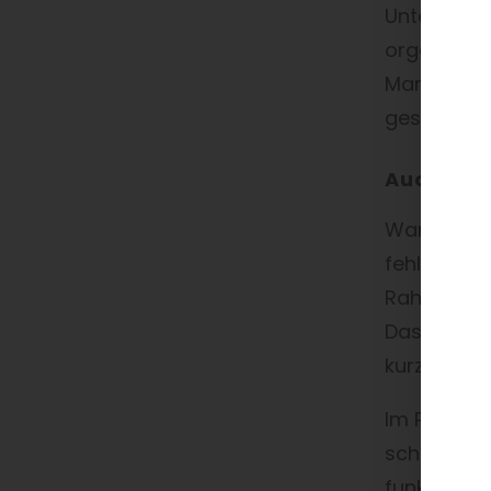
Unternehme
organisier
Marktplatz
gesagt: Der
Auch ohn
Warum tut 
fehlt im V
Rahmen, um
Das heißt, 
kurze Lerns
Im Prinzip
schlanken 
funktionie