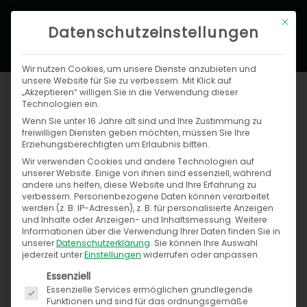
Zum
Hau
Mit di
Inhalt
Datenschutzeinstellungen
springen
Wir nutzen Cookies, um unsere Dienste anzubieten und
unsere Website für Sie zu verbessern. Mit Klick auf
„Akzeptieren“ willigen Sie in die Verwendung dieser
Technologien ein.
Wenn Sie unter 16 Jahre alt sind und Ihre Zustimmung zu
freiwilligen Diensten geben möchten, müssen Sie Ihre
Erziehungsberechtigten um Erlaubnis bitten.
Wir verwenden Cookies und andere Technologien auf
unserer Website. Einige von ihnen sind essenziell, während
Suchen
andere uns helfen, diese Website und Ihre Erfahrung zu
nach:
verbessern.
Personenbezogene Daten können verarbeitet
werden (z. B. IP-Adressen), z. B. für personalisierte Anzeigen
und Inhalte oder Anzeigen- und Inhaltsmessung.
Weitere
Informationen über die Verwendung Ihrer Daten finden Sie in
unserer
Datenschutzerklärung
.
Sie können Ihre Auswahl
jederzeit unter
Einstellungen
widerrufen oder anpassen.
Kategorien
Es folgt eine Liste der Service-Gruppen, für die ein
Essenziell
Essenzielle Services ermöglichen grundlegende
Funktionen und sind für das ordnungsgemäße
B2B-Plattformen