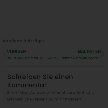
Ähnliche Beiträge:
Prev
N
VORIGER
NÄCHSTER
„Neuer Lack und mehr PS“ für den Q-Parts24-Online-Shop
In 5 Schritten Geschäftsmodelle digitaler Plattformen entwickeln
Schreiben Sie einen
Kommentar
Ihre E-Mail-Adresse wird nicht veröffentlicht.
Erforderliche Felder sind mit
*
markiert