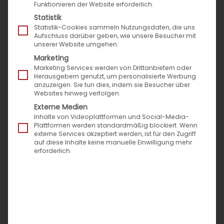
Funktionieren der Website erforderlich.
Marktplätze
Statistik
Expertenbeiträge
Statistik-Cookies sammeln Nutzungsdaten, die uns
Aufschluss darüber geben, wie unsere Besucher mit
News rund um Speed4Trade
unserer Website umgehen.
Success Stories
Marketing
Pressemitteilungen
Marketing Services werden von Drittanbietern oder
Herausgebern genutzt, um personalisierte Werbung
Veranstaltungen & Termine
anzuzeigen. Sie tun dies, indem sie Besucher über
Websites hinweg verfolgen.
Externe Medien
Neueste Beiträge
Inhalte von Videoplattformen und Social-Media-
Plattformen werden standardmäßig blockiert. Wenn
externe Services akzeptiert werden, ist für den Zugriff
auf diese Inhalte keine manuelle Einwilligung mehr
Messen Sie den Zeitverlust im Vertrieb: Der
erforderlich.
Montagmorgen-Test für Ihr Self-Service-Portal
Die Evolution der Zustellbarkeit: Vom Paket-Chaos
zur prozessualen Exzellenz
Speed4Trade zur Automechanika mit neuer
digitaler B2B-Prozess-Power