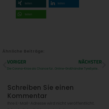
teilen
teilen
teilen
Ähnliche Beiträge:
Prev
N
VORIGER
NÄCHSTER
Die Corona-Krise als Chance für den Automotive Aftermarket
Online-Großhändler TyreSystem neu angebunden
Schreiben Sie einen
Kommentar
Ihre E-Mail-Adresse wird nicht veröffentlicht.