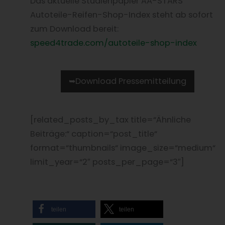
Das aktuelle Studienpapier AA-STARS
Autoteile-Reifen-Shop-Index steht ab sofort
zum Download bereit:
speed4trade.com/autoteile-shop-index
➥Download Pressemitteilung
[related_posts_by_tax title=“Ähnliche
Beiträge:“ caption=“post_title“
format=“thumbnails“ image_size=“medium“
limit_year=“2″ posts_per_page=“3″]
teilen
teilen