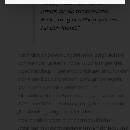
(GMV). Was man dann
erhält, ist die tatsächliche
Bedeutung des Shopsystems
für den Markt.“
Nach diesen Bewertungskriterien zeigt sich im
Rahmen der Speed4Trade-Studie folgendes
Ergebnis: Shop-Eigenentwicklungen sind für den
Markt am bedeutendsten, gefolgt von Hybris
und Speed4Trade Commerce. Die
relevantesten fünf Systeme decken schon fast
90 % des GMV im Automotive Aftermarket ab.
„Das Ranking zeigt deutlich, dass
individualisierbare, branchenspezifische
Lösungen mit nachgewiesenem Erfolg jetzt und