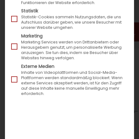
Funktionieren der Website erforderlich.
Statistik
Statistik-Cookies sammeln Nutzungsdaten, die uns
Aufschluss darüber geben, wie unsere Besucher mit
unserer Website umgehen.
Marketing
Marketing Services werden von Drittanbietern oder
Herausgebern genutzt, um personalisierte Werbung
anzuzeigen. Sie tun dies, indem sie Besucher über
Websites hinweg verfolgen.
Externe Medien
Zweiter Autoteile-Shop-Index von
Speed4Trade zeigt auch relevanteste
Inhalte von Videoplattformen und Social-Media-
Plattformen werden standardmäßig blockiert. Wenn
Shopsysteme für den Aftermarket
externe Services akzeptiert werden, ist für den Zugriff
auf diese Inhalte keine manuelle Einwilligung mehr
erforderlich.
Zweite Ausgabe des Automotive-Online-
Shop-Rankings von Speed4Trade
erschienen