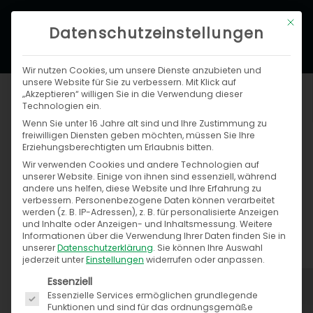
Zum
Hau
Mit di
Inhalt
Datenschutzeinstellungen
springen
Wir nutzen Cookies, um unsere Dienste anzubieten und
unsere Website für Sie zu verbessern. Mit Klick auf
„Akzeptieren“ willigen Sie in die Verwendung dieser
Technologien ein.
Wenn Sie unter 16 Jahre alt sind und Ihre Zustimmung zu
freiwilligen Diensten geben möchten, müssen Sie Ihre
Erziehungsberechtigten um Erlaubnis bitten.
Wir verwenden Cookies und andere Technologien auf
Zweite Ausgabe des Studienpapiers
unserer Website. Einige von ihnen sind essenziell, während
AA-STARS
andere uns helfen, diese Website und Ihre Erfahrung zu
verbessern.
Personenbezogene Daten können verarbeitet
werden (z. B. IP-Adressen), z. B. für personalisierte Anzeigen
Anja Melchior
und Inhalte oder Anzeigen- und Inhaltsmessung.
Weitere
Informationen über die Verwendung Ihrer Daten finden Sie in
21. April 2020
unserer
Datenschutzerklärung
.
Sie können Ihre Auswahl
jederzeit unter
Einstellungen
widerrufen oder anpassen.
Es folgt eine Liste der Service-Gruppen, für die ein
Essenziell
Essenzielle Services ermöglichen grundlegende
Funktionen und sind für das ordnungsgemäße