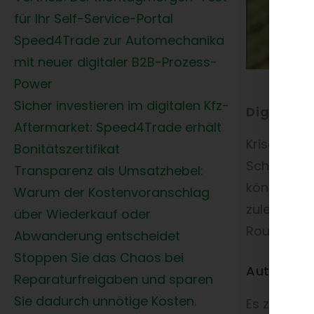
für Ihr Self-Service-Portal
Speed4Trade zur Automechanika
mit neuer digitaler B2B-Prozess-
Power
Sicher investieren im digitalen Kfz-
Digitale
Aftermarket: Speed4Trade erhält
Krise ist, 
Bonitätszertifikat
Schmerzlic
Transparenz als Umsatzhebel:
können, di
Warum der Kostenvoranschlag
zuletzt im
über Wiederkauf oder
Routinen g
Abwanderung entscheidet
Stoppen Sie das Chaos bei
Automotiv
Reparaturfreigaben und sparen
Sie dadurch unnötige Kosten.
Es zeigt s