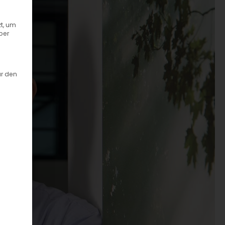
t, um
ber
ür den