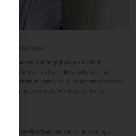
tlich sichtbar
 Krise werden Abhängigkeiten sichtbar.
, Freunde zu treffen, alles einkaufen zu
zu besuchen, in den Urlaub zu fahren und nicht
plötzlich neu gedacht werden. Vertraute
ind:
Online-Plattformen.
Ob Online-Shops,