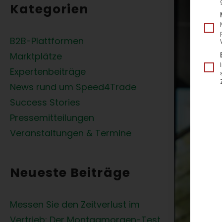
Kategorien
B2B-Plattformen
Marktplätze
Expertenbeiträge
News rund um Speed4Trade
Success Stories
Pressemitteilungen
Veranstaltungen & Termine
Neueste Beiträge
Messen Sie den Zeitverlust im
Vertrieb: Der Montagmorgen-Test