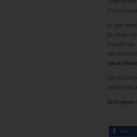
Thema hera
Schulunge
In den let
ja, aber wi
macht die 
die plötzli
neue Ideen
Die nächste
zählen Sie
Schreiben 
teilen