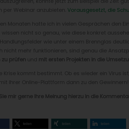
uszugreifen, könnte jetzt zum Beispiel die Zeit g
n per Webinar anzubieten.
Vorausgesetzt, die Schul
zten Monaten hatte ich in vielen Gesprächen den Ei
r wissen nicht so genau, wie diese konkret aussehe
Handlungsfelder wie unter einem Brennglas deutlich,
ch nicht mehr funktionieren, sind genau die Ansatzpu
 zu prüfen
und
mit ersten Projekten in die Umsetz
 Krise kommt bestimmt. Ob es wieder ein Virus ist,
 mit Ihrer Online-Plattform dann zu den Gewinnern!
Sie mir gerne Ihre Meinung hierzu in die Kommenta
teilen
teilen
teilen