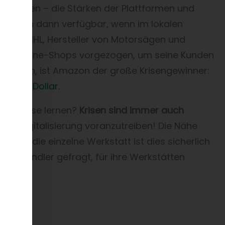
nferenzen – die Stärken der Plattformen und
 sind auch dann verfügbar, wenn im lokalen
men STIHL, Hersteller von Motorsägen und
seines Online-Shops vorgezogen, um seine Kunden
erwarten, ist Amazon der große Krisengewinner:
d. US-Dollar.
ona-Krise lernen?
Krisen sind immer auch
 die Digitalisierung voranzutreiben! Die Nähe
 Für die einzelne Werkstatt ist dies sicherlich
 Großhändler gefragt, für ihre Werkstätten
lles:
n?