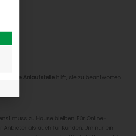
zentrale Anlaufstelle
hilft, sie zu beantworten
ienst muss zu Hause bleiben. Für Online-
r Anbieter als auch für Kunden. Um nur ein