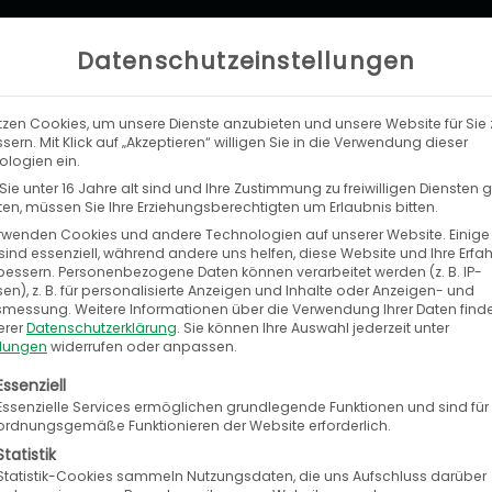
Datenschutzeinstellungen
tzen Cookies, um unsere Dienste anzubieten und unsere Website für Sie 
LEISTUNGEN
UNTERNEHMEN
KA
sern. Mit Klick auf „Akzeptieren“ willigen Sie in die Verwendung dieser
logien ein.
ie unter 16 Jahre alt sind und Ihre Zustimmung zu freiwilligen Diensten
n, müssen Sie Ihre Erziehungsberechtigten um Erlaubnis bitten.
rwenden Cookies und andere Technologien auf unserer Website. Einige
sind essenziell, während andere uns helfen, diese Website und Ihre Erfa
bessern.
Personenbezogene Daten können verarbeitet werden (z. B. IP-
en), z. B. für personalisierte Anzeigen und Inhalte oder Anzeigen- und
tsmessung.
Weitere Informationen über die Verwendung Ihrer Daten find
erer
Datenschutzerklärung
.
Sie können Ihre Auswahl jederzeit unter
llungen
widerrufen oder anpassen.
na-Krise als Chance für den Automotive
olgt eine Liste der Service-Gruppen, für die eine E
Essenziell
 Vogl
Essenzielle Services ermöglichen grundlegende Funktionen und sind für
ordnungsgemäße Funktionieren der Website erforderlich.
Statistik
Statistik-Cookies sammeln Nutzungsdaten, die uns Aufschluss darüber