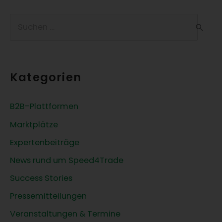
S
u
c
h
Kategorien
e
n
B2B-Plattformen
n
Marktplätze
a
c
Expertenbeiträge
h
News rund um Speed4Trade
:
Success Stories
Pressemitteilungen
Veranstaltungen & Termine