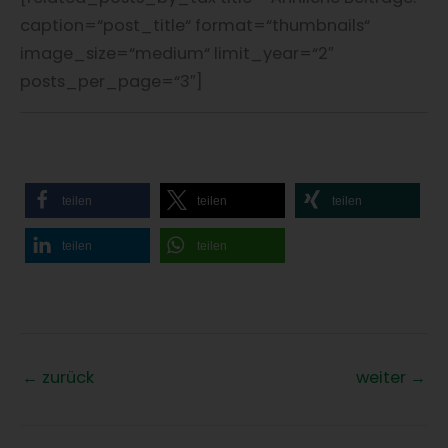
caption=“post_title“ format=“thumbnails“
image_size=“medium“ limit_year=“2″
posts_per_page=“3″]
teilen
teilen
teilen
teilen
teilen
←
zurück
weiter
→