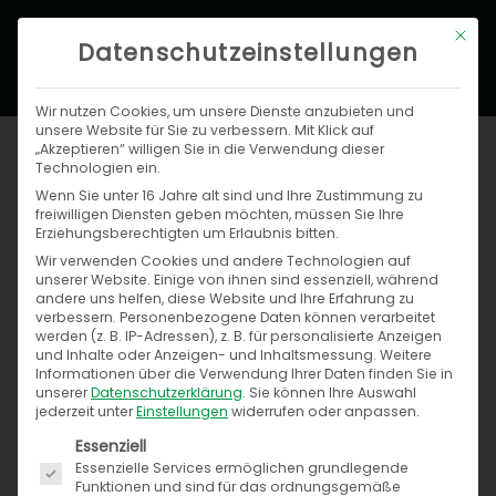
Zum
Hau
Mit di
Inhalt
Datenschutzeinstellungen
springen
Wir nutzen Cookies, um unsere Dienste anzubieten und
unsere Website für Sie zu verbessern. Mit Klick auf
Jahresrückblick 2019
„Akzeptieren“ willigen Sie in die Verwendung dieser
Technologien ein.
Wenn Sie unter 16 Jahre alt sind und Ihre Zustimmung zu
Von
Anja Melchior
/
11. Dezember 2019
freiwilligen Diensten geben möchten, müssen Sie Ihre
Erziehungsberechtigten um Erlaubnis bitten.
Was war in diesem Jahr los?
Wir verwenden Cookies und andere Technologien auf
unserer Website. Einige von ihnen sind essenziell, während
andere uns helfen, diese Website und Ihre Erfahrung zu
verbessern.
Personenbezogene Daten können verarbeitet
Wir laden Sie ein zu einem Rückblick auf das zu
werden (z. B. IP-Adressen), z. B. für personalisierte Anzeigen
Ende gehende Jahr 2019!
und Inhalte oder Anzeigen- und Inhaltsmessung.
Weitere
Informationen über die Verwendung Ihrer Daten finden Sie in
unserer
Datenschutzerklärung
.
Sie können Ihre Auswahl
jederzeit unter
Einstellungen
widerrufen oder anpassen.
Es folgt eine Liste der Service-Gruppen, für die ein
Essenziell
Essenzielle Services ermöglichen grundlegende
Funktionen und sind für das ordnungsgemäße