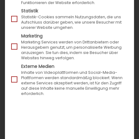
Funktionieren der Website erforderlich.
Statistik
Statistik-Cookies sammeln Nutzungsdaten, die uns
Aufschluss darüber geben, wie unsere Besucher mit
unserer Website umgehen.
Marketing
Marketing Services werden von Drittanbietern oder
Herausgebern genutzt, um personalisierte Werbung
anzuzeigen. Sie tun dies, indem sie Besucher über
Das Jahresende rückt immer näher. Gefühlt ist es
Websites hinweg verfolgen.
noch ganz surreal für uns, dass 2019 bald schon
Externe Medien
Inhalte von Videoplattformen und Social-Media-
wieder Geschichte sein soll. Geht es Ihnen auch
Plattformen werden standardmäßig blockiert. Wenn
so? Viel zu schnell ist das Jahr vorbeigezogen.
externe Services akzeptiert werden, ist für den Zugriff
auf diese Inhalte keine manuelle Einwilligung mehr
Mittlerweile ist es für uns zur liebgewonnenen
erforderlich.
Tradition geworden, hier im Blog mit Ihnen auf die
Highlights des Jahres zurückzublicken. So auch
dieses Mal.
Mit einem Klick
auf die Überschriften
oder auf die