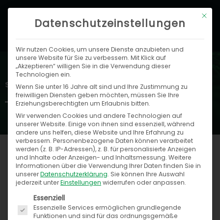
Zum
Hau
Mit di
Inhalt
Datenschutzeinstellungen
springen
Wir nutzen Cookies, um unsere Dienste anzubieten und
unsere Website für Sie zu verbessern. Mit Klick auf
„Akzeptieren“ willigen Sie in die Verwendung dieser
Technologien ein.
Speed4Trade Blog
Wenn Sie unter 16 Jahre alt sind und Ihre Zustimmung zu
freiwilligen Diensten geben möchten, müssen Sie Ihre
Erziehungsberechtigten um Erlaubnis bitten.
Wir verwenden Cookies und andere Technologien auf
unserer Website. Einige von ihnen sind essenziell, während
andere uns helfen, diese Website und Ihre Erfahrung zu
verbessern.
Personenbezogene Daten können verarbeitet
werden (z. B. IP-Adressen), z. B. für personalisierte Anzeigen
und Inhalte oder Anzeigen- und Inhaltsmessung.
Weitere
Informationen über die Verwendung Ihrer Daten finden Sie in
Seite
Seite
Seite
Seite
Seite
Seite
Seite
Seite
Seite
unserer
Datenschutzerklärung
.
Sie können Ihre Auswahl
jederzeit unter
Einstellungen
widerrufen oder anpassen.
Es folgt eine Liste der Service-Gruppen, für die ein
Essenziell
Essenzielle Services ermöglichen grundlegende
Funktionen und sind für das ordnungsgemäße