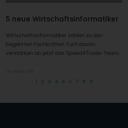
5 neue Wirtschaftsinformatiker
Wirtschaftsinformatiker zählen zu den
begehrten Fachkräften. Fünf davon
verstärken ab jetzt das Speed4Trade-Team.
24. Oktober 2018
1
2
3
4
5
6
7
8
9