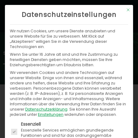
Zum
Hau
Mit di
Inhalt
Datenschutzeinstellungen
springen
Wir nutzen Cookies, um unsere Dienste anzubieten und
unsere Website für Sie zu verbessern. Mit Klick auf
„Akzeptieren“ willigen Sie in die Verwendung dieser
Technologien ein.
Speed4Trade Blog
Wenn Sie unter 16 Jahre alt sind und Ihre Zustimmung zu
freiwilligen Diensten geben möchten, müssen Sie Ihre
Erziehungsberechtigten um Erlaubnis bitten.
Wir verwenden Cookies und andere Technologien auf
unserer Website. Einige von ihnen sind essenziell, während
andere uns helfen, diese Website und Ihre Erfahrung zu
verbessern.
Personenbezogene Daten können verarbeitet
werden (z. B. IP-Adressen), z. B. für personalisierte Anzeigen
und Inhalte oder Anzeigen- und Inhaltsmessung.
Weitere
Informationen über die Verwendung Ihrer Daten finden Sie in
Seite
Seite
unserer
Datenschutzerklärung
.
Sie können Ihre Auswahl
jederzeit unter
Einstellungen
widerrufen oder anpassen.
Es folgt eine Liste der Service-Gruppen, für die ein
Essenziell
Essenzielle Services ermöglichen grundlegende
Funktionen und sind für das ordnungsgemäße