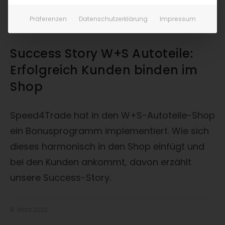
Präferenzen
Datenschutzerklärung
Impressum
Success Story W+S Autoteile:
Erfolgreich Kunden binden im
Shop
Speed4Trade hat in den W+S-Autoteile-Shop
ein Bonusprogramm implementiert. Wie sich
dieses harmonisch in den Shop einfügt und
bei den Kunden ankommt, davon erzählt
unsere Success-Story.
8. März 2023