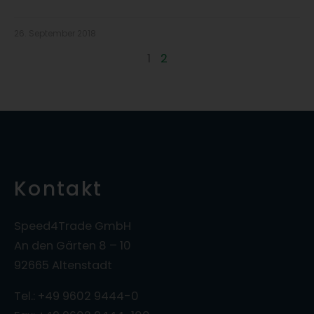
26. September 2018
1
2
Kontakt
Speed4Trade GmbH
An den Gärten 8 – 10
92665 Altenstadt
Tel.: +49 9602 9444-0