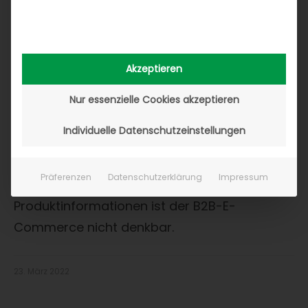
Produktinformationen als
Akzeptieren
idealer Startpunkt Ihrer B2B-
Serviceplattform
Nur essenzielle Cookies akzeptieren
Individuelle Datenschutzeinstellungen
Content is King! Diese Aussage war noch nie
so wichtig für den Aufbau digitaler
Präferenzen
Datenschutzerklärung
Impressum
Serviceplattformen wie heute. Ohne digitale
Produktinformationen ist der B2B-E-
Commerce nicht denkbar.
23. März 2022