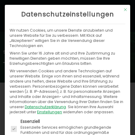
Zum
Hau
Mit di
Inhalt
Datenschutzeinstellungen
springen
Wir nutzen Cookies, um unsere Dienste anzubieten und
unsere Website für Sie zu verbessern. Mit Klick auf
„Akzeptieren“ willigen Sie in die Verwendung dieser
Technologien ein.
Speed4Trade Blog
Wenn Sie unter 16 Jahre alt sind und Ihre Zustimmung zu
freiwilligen Diensten geben möchten, müssen Sie Ihre
Erziehungsberechtigten um Erlaubnis bitten.
Wir verwenden Cookies und andere Technologien auf
unserer Website. Einige von ihnen sind essenziell, während
andere uns helfen, diese Website und Ihre Erfahrung zu
verbessern.
Personenbezogene Daten können verarbeitet
werden (z. B. IP-Adressen), z. B. für personalisierte Anzeigen
und Inhalte oder Anzeigen- und Inhaltsmessung.
Weitere
Informationen über die Verwendung Ihrer Daten finden Sie in
Seite
Seite
Seite
Seite
Seite
Seite
unserer
Datenschutzerklärung
.
Sie können Ihre Auswahl
jederzeit unter
Einstellungen
widerrufen oder anpassen.
Es folgt eine Liste der Service-Gruppen, für die ein
Essenziell
Essenzielle Services ermöglichen grundlegende
Funktionen und sind für das ordnungsgemäße