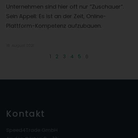
Unternehmen sind hier oft nur “Zuschauer“.
Sein Appell: Es ist an der Zeit, Online-
Plattform-Kompetenz aufzubauen.
18. August 2021
1
2
3
4
5
6
Kontakt
Speed4Trade GmbH