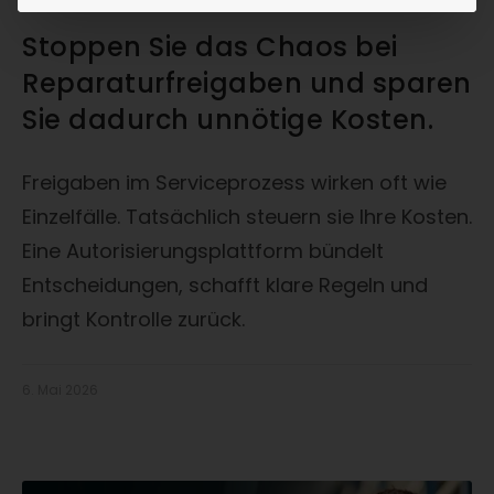
Stoppen Sie das Chaos bei
Reparaturfreigaben und sparen
Sie dadurch unnötige Kosten.
Freigaben im Serviceprozess wirken oft wie
Einzelfälle. Tatsächlich steuern sie Ihre Kosten.
Eine Autorisierungsplattform bündelt
Entscheidungen, schafft klare Regeln und
bringt Kontrolle zurück.
6. Mai 2026