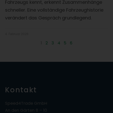
Fahrzeugs kennt, erkennt Zusammenhänge
schneller. Eine vollständige Fahrzeughistorie
verändert das Gespräch grundlegend.
4. Februar 2026
1
2
3
4
5
6
Kontakt
Speed4Trade GmbH
An den Gärten 8 – 10