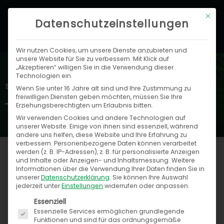
Zum
Hau
Mit di
Inhalt
Datenschutzeinstellungen
springen
Wir nutzen Cookies, um unsere Dienste anzubieten und
unsere Website für Sie zu verbessern. Mit Klick auf
„Akzeptieren“ willigen Sie in die Verwendung dieser
Technologien ein.
Speed4Trade Blog
Wenn Sie unter 16 Jahre alt sind und Ihre Zustimmung zu
freiwilligen Diensten geben möchten, müssen Sie Ihre
Erziehungsberechtigten um Erlaubnis bitten.
Wir verwenden Cookies und andere Technologien auf
unserer Website. Einige von ihnen sind essenziell, während
andere uns helfen, diese Website und Ihre Erfahrung zu
verbessern.
Personenbezogene Daten können verarbeitet
werden (z. B. IP-Adressen), z. B. für personalisierte Anzeigen
und Inhalte oder Anzeigen- und Inhaltsmessung.
Weitere
Informationen über die Verwendung Ihrer Daten finden Sie in
Seite
Seite
Seite
Seite
Seite
Seite
unserer
Datenschutzerklärung
.
Sie können Ihre Auswahl
jederzeit unter
Einstellungen
widerrufen oder anpassen.
Es folgt eine Liste der Service-Gruppen, für die ein
Essenziell
Essenzielle Services ermöglichen grundlegende
Funktionen und sind für das ordnungsgemäße