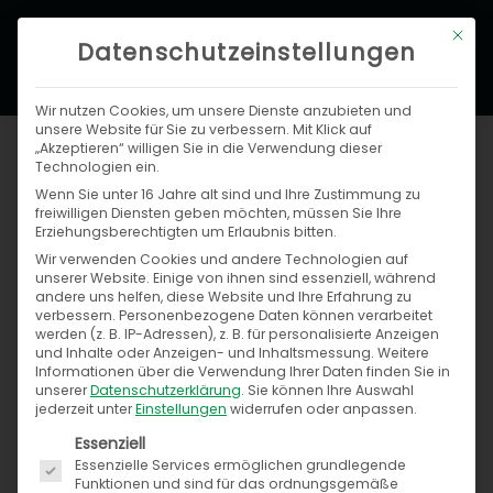
Zum
Hau
Mit di
Inhalt
Datenschutzeinstellungen
springen
Wir nutzen Cookies, um unsere Dienste anzubieten und
unsere Website für Sie zu verbessern. Mit Klick auf
„Akzeptieren“ willigen Sie in die Verwendung dieser
Technologien ein.
Wenn Sie unter 16 Jahre alt sind und Ihre Zustimmung zu
freiwilligen Diensten geben möchten, müssen Sie Ihre
Erziehungsberechtigten um Erlaubnis bitten.
Wir verwenden Cookies und andere Technologien auf
unserer Website. Einige von ihnen sind essenziell, während
Suchen
andere uns helfen, diese Website und Ihre Erfahrung zu
nach:
verbessern.
Personenbezogene Daten können verarbeitet
werden (z. B. IP-Adressen), z. B. für personalisierte Anzeigen
und Inhalte oder Anzeigen- und Inhaltsmessung.
Weitere
Informationen über die Verwendung Ihrer Daten finden Sie in
unserer
Datenschutzerklärung
.
Sie können Ihre Auswahl
jederzeit unter
Einstellungen
widerrufen oder anpassen.
Kategorien
Es folgt eine Liste der Service-Gruppen, für die ein
Essenziell
Essenzielle Services ermöglichen grundlegende
Funktionen und sind für das ordnungsgemäße
B2B-Plattformen