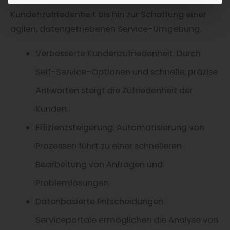
Diese Vorteile reichen von einer verbesserten
Kundenzufriedenheit bis hin zur Schaffung einer
agilen, datengetriebenen Service-Umgebung.
Verbesserte Kundenzufriedenheit: Durch
Self-Service-Optionen und schnelle, präzise
Antworten steigt die Zufriedenheit der
Kunden.
Effizienzsteigerung: Automatisierung von
Prozessen führt zu einer schnelleren
Bearbeitung von Anfragen und
Problemlösungen.
Datenbasierte Entscheidungen:
Serviceportale ermöglichen die Analyse von