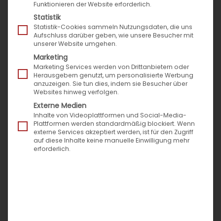
Funktionieren der Website erforderlich.
Marktplätze
Statistik
Expertenbeiträge
Statistik-Cookies sammeln Nutzungsdaten, die uns
Aufschluss darüber geben, wie unsere Besucher mit
News rund um Speed4Trade
unserer Website umgehen.
Success Stories
Marketing
Pressemitteilungen
Marketing Services werden von Drittanbietern oder
Herausgebern genutzt, um personalisierte Werbung
Veranstaltungen & Termine
anzuzeigen. Sie tun dies, indem sie Besucher über
Websites hinweg verfolgen.
Externe Medien
Neueste Beiträge
Inhalte von Videoplattformen und Social-Media-
Plattformen werden standardmäßig blockiert. Wenn
externe Services akzeptiert werden, ist für den Zugriff
auf diese Inhalte keine manuelle Einwilligung mehr
Messen Sie den Zeitverlust im Vertrieb: Der
erforderlich.
Montagmorgen-Test für Ihr Self-Service-Portal
Die Evolution der Zustellbarkeit: Vom Paket-Chaos
zur prozessualen Exzellenz
Speed4Trade zur Automechanika mit neuer
digitaler B2B-Prozess-Power