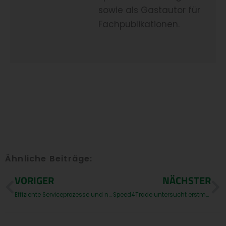
sowie als Gastautor für
Fachpublikationen.
Ähnliche Beiträge:
Prev
N
VORIGER
NÄCHSTER
Effiziente Serviceprozesse und nachhaltige Gewinnmargen – Erfolg mit den „5 M”
Speed4Trade untersucht erstmals europaweit Autoteile-Online-Shops