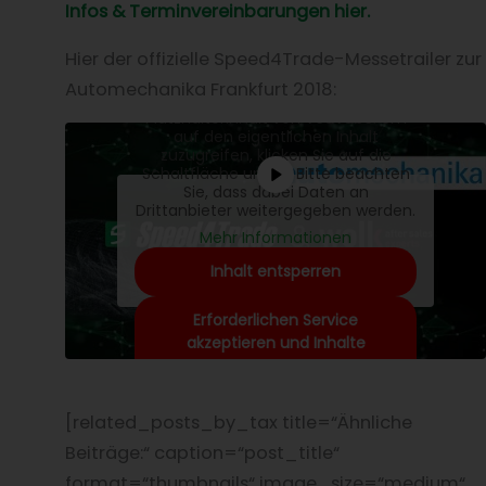
Infos & Terminvereinbarungen hier.
Hier der offizielle Speed4Trade-Messetrailer zur
Automechanika Frankfurt 2018:
Sie sehen gerade einen
Platzhalterinhalt von
YouTube
. Um
auf den eigentlichen Inhalt
zuzugreifen, klicken Sie auf die
Schaltfläche unten. Bitte beachten
Sie, dass dabei Daten an
Drittanbieter weitergegeben werden.
Mehr Informationen
Inhalt entsperren
Erforderlichen Service
akzeptieren und Inhalte
entsperren
[related_posts_by_tax title=“Ähnliche
Beiträge:“ caption=“post_title“
format=“thumbnails“ image_size=“medium“