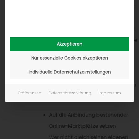
Werkstattleistungen anbieten. Der
Kunde wählt das passende
Ersatzteil und die Werkstatt seines
Vertrauens. Besondere Services wie
Akzeptieren
Terminbuchung,
Nur essenzielle Cookies akzeptieren
Flottenmanagement, Leihwagen
Individuelle Datenschutzeinstellungen
oder Reifeneinlagerung – wenn
gewünscht, auch per App – runden
Präferenzen
Datenschutzerklärung
Impressum
das Portal ab.
Auf die Anbindung bestehender
Online-Marktplätze setzen
Wer nicht gleich seinen eigenen