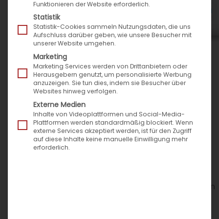
Funktionieren der Website erforderlich.
Statistik
Statistik-Cookies sammeln Nutzungsdaten, die uns
Aufschluss darüber geben, wie unsere Besucher mit
unserer Website umgehen.
Marketing
Marketing Services werden von Drittanbietern oder
Herausgebern genutzt, um personalisierte Werbung
anzuzeigen. Sie tun dies, indem sie Besucher über
Websites hinweg verfolgen.
Externe Medien
Automechanika: Speed4Trade
präsentiert neue Commerce-Plattform
Inhalte von Videoplattformen und Social-Media-
Plattformen werden standardmäßig blockiert. Wenn
für Digitalhandel
externe Services akzeptiert werden, ist für den Zugriff
auf diese Inhalte keine manuelle Einwilligung mehr
Kfz-Teile-Handel und -Industrie suchen neue
erforderlich.
Wege zum Kunden. eCommerce-
Softwarehersteller stellt in Frankfurt neue
Commerce-Plattform vor, um Digitalvorhaben
zu verwirklichen.