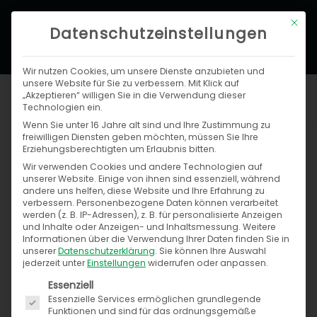
Zum
Hau
Mit di
Inhalt
Datenschutzeinstellungen
springen
Wir nutzen Cookies, um unsere Dienste anzubieten und
unsere Website für Sie zu verbessern. Mit Klick auf
„Akzeptieren“ willigen Sie in die Verwendung dieser
Technologien ein.
Wenn Sie unter 16 Jahre alt sind und Ihre Zustimmung zu
freiwilligen Diensten geben möchten, müssen Sie Ihre
Erziehungsberechtigten um Erlaubnis bitten.
Wir verwenden Cookies und andere Technologien auf
Neue Commerce-Plattform auf der
unserer Website. Einige von ihnen sind essenziell, während
Automechanika 2018
andere uns helfen, diese Website und Ihre Erfahrung zu
verbessern.
Personenbezogene Daten können verarbeitet
werden (z. B. IP-Adressen), z. B. für personalisierte Anzeigen
Anja Melchior
und Inhalte oder Anzeigen- und Inhaltsmessung.
Weitere
Informationen über die Verwendung Ihrer Daten finden Sie in
17. Juli 2018
unserer
Datenschutzerklärung
.
Sie können Ihre Auswahl
jederzeit unter
Einstellungen
widerrufen oder anpassen.
Es folgt eine Liste der Service-Gruppen, für die ein
Essenziell
Essenzielle Services ermöglichen grundlegende
Funktionen und sind für das ordnungsgemäße