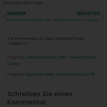
Ähnliche Beiträge:
Prev
N
VORIGER
NÄCHSTER
Online-Reifenhandel: Mehr verkaufen mit den richtigen Lösungen
Speed4Trade-News-TV: Ausgabe 2016
2 Kommentare zu „Neu: Speed4Trade
CONNECT“
Pingback:
Jahresrückblick 2016 - Speed4Trade
GmbH
Pingback:
Speed4Trade-Jahresrückblick 2016
Schreiben Sie einen
Kommentar