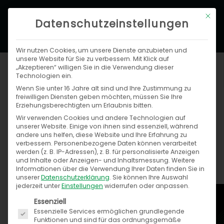
Zum
Hau
Mit di
Inhalt
Datenschutzeinstellungen
springen
Wir nutzen Cookies, um unsere Dienste anzubieten und
unsere Website für Sie zu verbessern. Mit Klick auf
„Akzeptieren“ willigen Sie in die Verwendung dieser
Technologien ein.
Wenn Sie unter 16 Jahre alt sind und Ihre Zustimmung zu
freiwilligen Diensten geben möchten, müssen Sie Ihre
Erziehungsberechtigten um Erlaubnis bitten.
Wir verwenden Cookies und andere Technologien auf
Neu: Speed4Trade CONNECT
unserer Website. Einige von ihnen sind essenziell, während
andere uns helfen, diese Website und Ihre Erfahrung zu
verbessern.
Personenbezogene Daten können verarbeitet
Anja Melchior
werden (z. B. IP-Adressen), z. B. für personalisierte Anzeigen
und Inhalte oder Anzeigen- und Inhaltsmessung.
Weitere
5. Dezember 2016
Informationen über die Verwendung Ihrer Daten finden Sie in
unserer
Datenschutzerklärung
.
Sie können Ihre Auswahl
jederzeit unter
Einstellungen
widerrufen oder anpassen.
Es folgt eine Liste der Service-Gruppen, für die ein
Essenziell
Essenzielle Services ermöglichen grundlegende
Funktionen und sind für das ordnungsgemäße