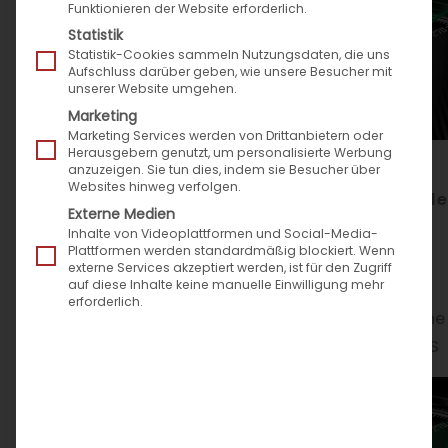
Funktionieren der Website erforderlich.
Statistik
Statistik-Cookies sammeln Nutzungsdaten, die uns
Aufschluss darüber geben, wie unsere Besucher mit
unserer Website umgehen.
Marketing
Marketing Services werden von Drittanbietern oder
Herausgebern genutzt, um personalisierte Werbung
anzuzeigen. Sie tun dies, indem sie Besucher über
Websites hinweg verfolgen.
Mit Speed4Trade CONNECT in die digitale
Externe Medien
Zukunft des Kfz-Teilehandels
Inhalte von Videoplattformen und Social-Media-
Plattformen werden standardmäßig blockiert. Wenn
Ersatzteilanbieter verkaufen mit neuer
externe Services akzeptiert werden, ist für den Zugriff
auf diese Inhalte keine manuelle Einwilligung mehr
eCommerce-Software automatisiert und
erforderlich.
zukunftssicher auf allen Verkaufskanälen: Online
(z.B. Shops, Amazon, eBay), Mobile und am POS