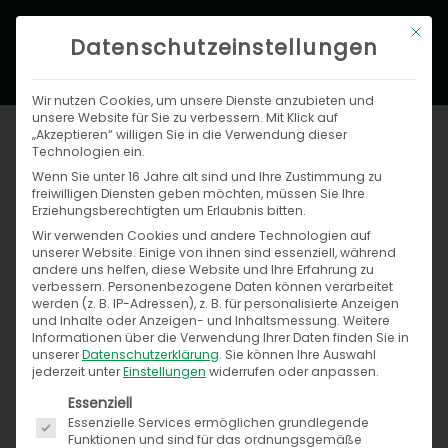
Zum
Hau
Mit di
Inhalt
Datenschutzeinstellungen
springen
Wir nutzen Cookies, um unsere Dienste anzubieten und
unsere Website für Sie zu verbessern. Mit Klick auf
Gefragt: Digitale Services von
„Akzeptieren“ willigen Sie in die Verwendung dieser
Technologien ein.
Werkstätten und Autohäusern
Wenn Sie unter 16 Jahre alt sind und Ihre Zustimmung zu
freiwilligen Diensten geben möchten, müssen Sie Ihre
Erziehungsberechtigten um Erlaubnis bitten.
Von
Anja Melchior
/
1. März 2018
Wir verwenden Cookies und andere Technologien auf
unserer Website. Einige von ihnen sind essenziell, während
DEKRA-Studie zeigt Interesse an
andere uns helfen, diese Website und Ihre Erfahrung zu
Werkstatt-Apps auf
verbessern.
Personenbezogene Daten können verarbeitet
werden (z. B. IP-Adressen), z. B. für personalisierte Anzeigen
und Inhalte oder Anzeigen- und Inhaltsmessung.
Weitere
Informationen über die Verwendung Ihrer Daten finden Sie in
Studie bestätigt: Online-Services und Reparaturen
unserer
Datenschutzerklärung
.
Sie können Ihre Auswahl
sichtbar zu machen, wird in Zeiten der
jederzeit unter
Einstellungen
widerrufen oder anpassen.
Es folgt eine Liste der Service-Gruppen, für die ein
Digitalisierung immer wichtiger
Essenziell
Essenzielle Services ermöglichen grundlegende
Funktionen und sind für das ordnungsgemäße