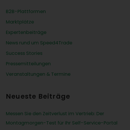
n
B2B-Plattformen
n
Marktplätze
a
c
Expertenbeiträge
h
News rund um Speed4Trade
:
Success Stories
Pressemitteilungen
Veranstaltungen & Termine
Neueste Beiträge
Messen Sie den Zeitverlust im Vertrieb: Der
Montagmorgen-Test für Ihr Self-Service-Portal