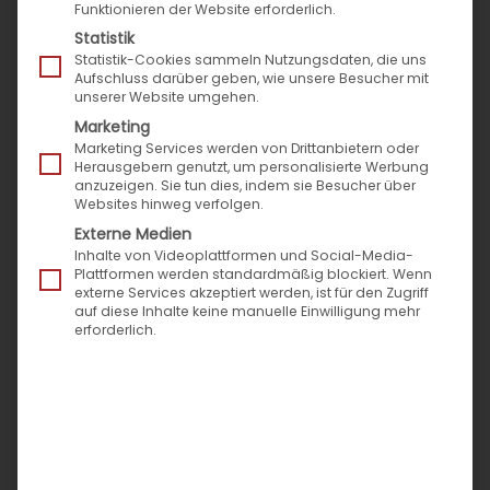
Funktionieren der Website erforderlich.
Statistik
Statistik-Cookies sammeln Nutzungsdaten, die uns
Aufschluss darüber geben, wie unsere Besucher mit
unserer Website umgehen.
Marketing
Marketing Services werden von Drittanbietern oder
Herausgebern genutzt, um personalisierte Werbung
anzuzeigen. Sie tun dies, indem sie Besucher über
Das Meinungsforschungsinstitut Ipsos und DEKRA
Websites hinweg verfolgen.
befragte 1.000 Autobesitzer für die neue Studie
Externe Medien
Inhalte von Videoplattformen und Social-Media-
„Digitalisierung im Aftersales“. Sie liefert neue
Plattformen werden standardmäßig blockiert. Wenn
Erkenntnisse zum Einsatz digitaler Services nach
externe Services akzeptiert werden, ist für den Zugriff
auf diese Inhalte keine manuelle Einwilligung mehr
dem Fahrzeugkauf. So wendet sich bei Wartungs-
erforderlich.
und Reparaturarbeiten knapp die Hälfte der
Befragten an Vertragswerkstätten.
Beliebte Online-Teilehändler & Wunsch nach mehr
Online-Services