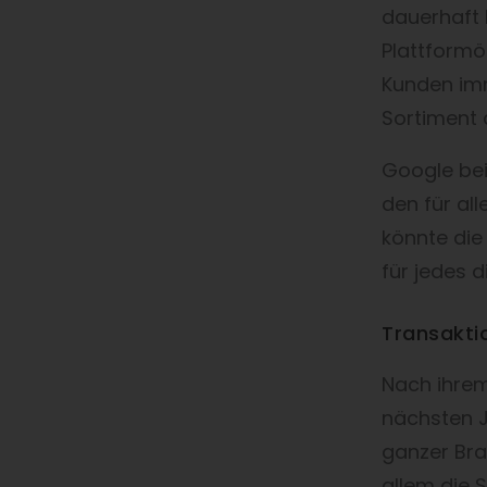
dauerhaft h
Plattformö
Kunden im
Sortiment 
Google bei
den für al
könnte die
für jedes d
Transaktio
Nach ihrem
nächsten J
ganzer Bra
allem die 