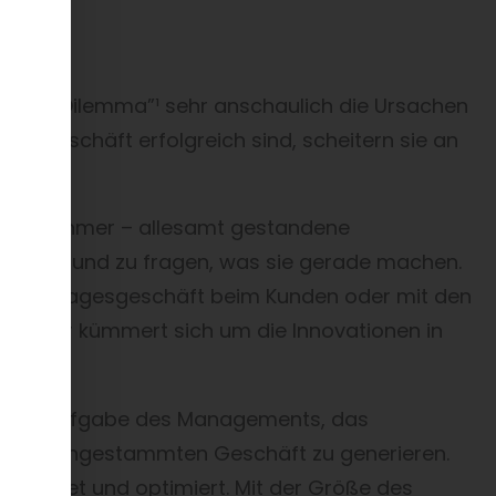
ator’s Dilemma”¹ sehr anschaulich die Ursachen
erngeschäft erfolgreich sind, scheitern sie an
arteilnehmer – allesamt gestandene
zurufen und zu fragen, was sie gerade machen.
eich das Tagesgeschäft beim Kunden oder mit den
„Und wer kümmert sich um die Innovationen in
lichste Aufgabe des Managements, das
m im angestammten Geschäft zu generieren.
richtet und optimiert. Mit der Größe des