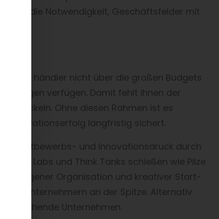
amit die Notwendigkeit, Geschäftsfelder mit
ch
ller und -händler nicht über die großen Budgets
teilungen verfügen. Damit fehlt ihnen der
u entwickeln. Ohne diesen Rahmen ist es
n Innovationserfolg langfristig sichert.
 der Wettbewerbs- und Innovationsdruck durch
ovation Labs und Think Tanks schießen wie Pilze
it eigener Organisation und kreativer Start-
renen Unternehmern an der Spitze. Alternativ
elversprechende Unternehmen.