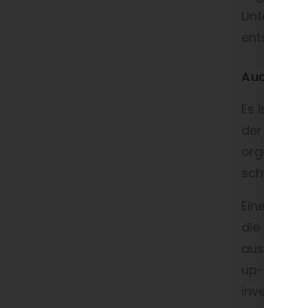
Unternehme
entspreche
Auch ohne
Es ist kei
der Großin
organisato
schwierig, 
Einen Vors
die Global
aus dem Bo
up-Kultur,
investiere