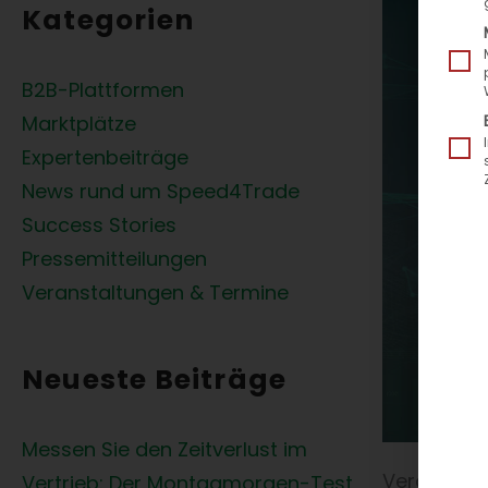
Kategorien
B2B-Plattformen
Marktplätze
Expertenbeiträge
News rund um Speed4Trade
Success Stories
Pressemitteilungen
Veranstaltungen & Termine
Neueste Beiträge
Messen Sie den Zeitverlust im
Veröffentl
Vertrieb: Der Montagmorgen-Test