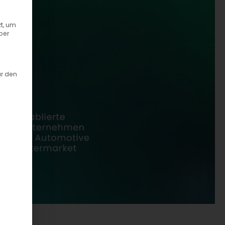
t, um
ber
ür den