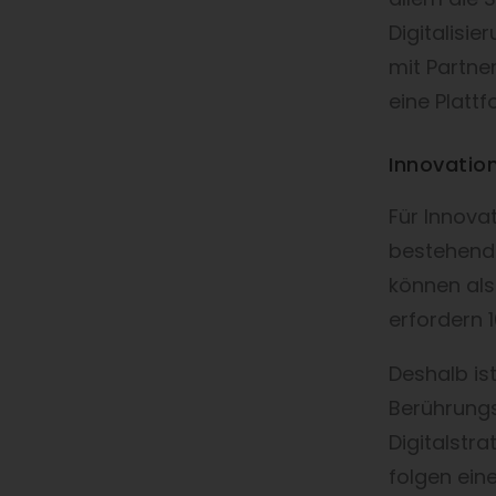
Digitalisi
mit Partne
eine Platt
Innovatio
Für Innova
bestehende
können also
erfordern 
Deshalb is
Berührungs
Digitalstr
folgen ein