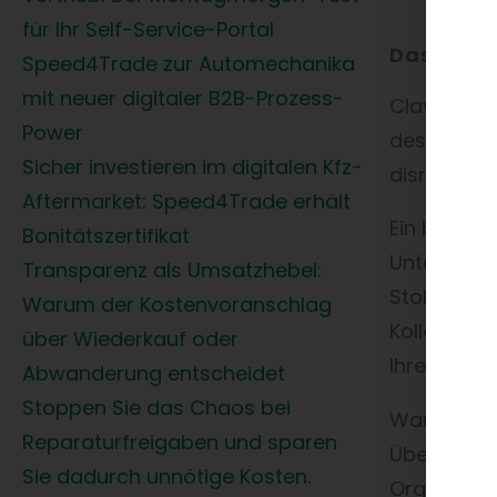
für Ihr Self-Service-Portal
Das Inno
Speed4Trade zur Automechanika
mit neuer digitaler B2B-Prozess-
Clayton M.
Power
des Dilemm
Sicher investieren im digitalen Kfz-
disruptiven
Aftermarket: Speed4Trade erhält
Ein bekann
Bonitätszertifikat
Unternehme
Transparenz als Umsatzhebel:
Stolz beri
Warum der Kostenvoranschlag
Kollegen e
über Wiederkauf oder
Ihrem Unt
Abwanderung entscheidet
Stoppen Sie das Chaos bei
Warum ist 
Reparaturfreigaben und sparen
Überleben
Sie dadurch unnötige Kosten.
Organisati