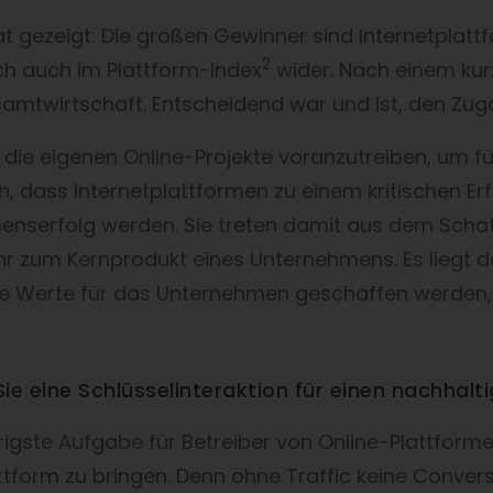
hat gezeigt: Die großen Gewinner sind Internetpla
2
ich auch im Plattform-Index
wider. Nach einem kurz
samtwirtschaft. Entscheidend war und ist, den Zu
s, die eigenen Online-Projekte voranzutreiben, um f
, dass Internetplattformen zu einem kritischen Erf
nserfolg werden. Sie treten damit aus dem Schatte
 zum Kernprodukt eines Unternehmens. Es liegt da
e Werte für das Unternehmen geschaffen werden, w
Sie eine Schlüsselinteraktion für einen nachhal
rigste Aufgabe für Betreiber von Online-Plattformen
attform zu bringen. Denn ohne Traffic keine Conver