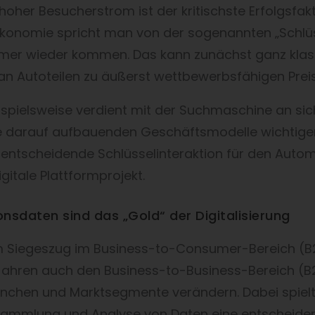
oher Besucherstrom ist der kritischste Erfolgsfakto
konomie spricht man von der sogenannten „Schlüsse
mer wieder kommen. Das kann zunächst ganz klas
an Autoteilen zu äußerst wettbewerbsfähigen Preis
spielsweise verdient mit der Suchmaschine an sic
le darauf aufbauenden Geschäftsmodelle wichtigen,
 entscheidende Schlüsselinteraktion für den Autom
igitale Plattformprojekt.
nsdaten sind das „Gold“ der Digitalisierung
 Siegeszug im Business-to-Consumer-Bereich (B2C
ahren auch den Business-to-Business-Bereich (B
nchen und Marktsegmente verändern. Dabei spielt
Sammlung und Analyse von Daten eine entscheidend