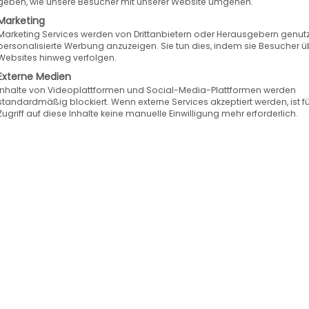
geben, wie unsere Besucher mit unserer Website umgehen.
Marketing
Marketing Services werden von Drittanbietern oder Herausgebern genutz
personalisierte Werbung anzuzeigen. Sie tun dies, indem sie Besucher ü
Websites hinweg verfolgen.
Externe Medien
Inhalte von Videoplattformen und Social-Media-Plattformen werden
standardmäßig blockiert. Wenn externe Services akzeptiert werden, ist f
Zugriff auf diese Inhalte keine manuelle Einwilligung mehr erforderlich.
icht am:
15.09.2020
| Aktualisiert am:
26.04.2023