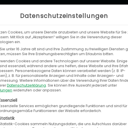
Datenschutzeinstellungen
tzen Cookies, um unsere Dienste anzubieten und unsere Website für Sie 
LEISTUNGEN
UNTERNEHMEN
KA
sern. Mit Klick auf „Akzeptieren“ willigen Sie in die Verwendung dieser
logien ein.
ie unter 16 Jahre alt sind und Ihre Zustimmung zu freiwilligen Diensten
n, müssen Sie Ihre Erziehungsberechtigten um Erlaubnis bitten.
rwenden Cookies und andere Technologien auf unserer Website. Einige
sind essenziell, während andere uns helfen, diese Website und Ihre Erfa
bessern.
Personenbezogene Daten können verarbeitet werden (z. B. IP-
en), z. B. für personalisierte Anzeigen und Inhalte oder Anzeigen- und
tsmessung.
Weitere Informationen über die Verwendung Ihrer Daten find
erer
Datenschutzerklärung
.
Sie können Ihre Auswahl jederzeit unter
llungen
widerrufen oder anpassen.
vationsdilemma etablierter Unternehme
olgt eine Liste der Service-Gruppen, für die eine E
Essenziell
 Vogl
Essenzielle Services ermöglichen grundlegende Funktionen und sind für
ordnungsgemäße Funktionieren der Website erforderlich.
Statistik
Statistik-Cookies sammeln Nutzungsdaten, die uns Aufschluss darüber