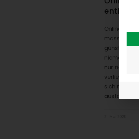
Online-P
entkom
Online-Plat
massiv unter
günstigste A
niemand meh
nur noch lief
verliert mo
sich nicht di
austauschba
21. Mai 2025