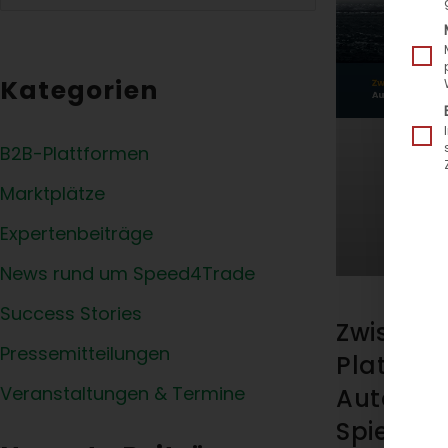
Kategorien
B2B-Plattformen
Marktplätze
Expertenbeiträge
News rund um Speed4Trade
Success Stories
Zwischen
Pressemitteilungen
Plattfor
Veranstaltungen & Termine
Autoteil
Spielra