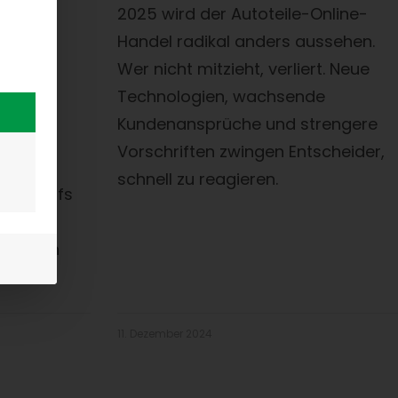
2025 wird der Autoteile-Online-
Handel radikal anders aussehen.
Wer nicht mitzieht, verliert. Neue
Technologien, wachsende
tvolle
Kundenansprüche und strengere
estände
Vorschriften zwingen Entscheider,
ind Sie
schnell zu reagieren.
 Verkaufs
und Ihre
isch in
?
11. Dezember 2024