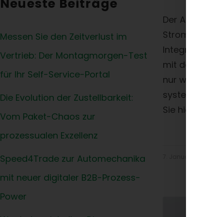
Neueste Beiträge
Der Autoteil
Strom: Preis
Messen Sie den Zeitverlust im
Integration
Vertrieb: Der Montagmorgen-Test
mit denselb
für Ihr Self-Service-Portal
nur wenige l
systematisch
Die Evolution der Zustellbarkeit:
Sie hier.
Vom Paket-Chaos zur
prozessualen Exzellenz
Speed4Trade zur Automechanika
7. Januar 2026
mit neuer digitaler B2B-Prozess-
Power