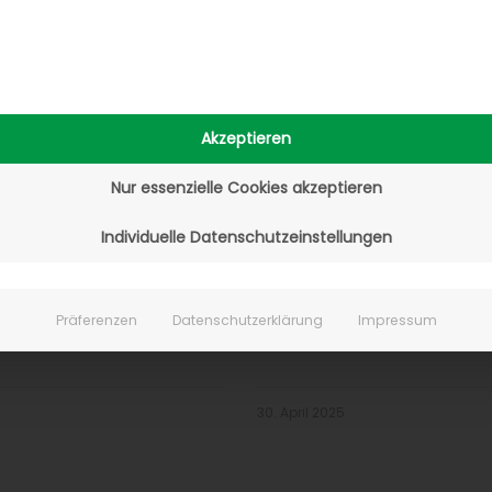
lattformen
Filialen auf eBay
men
gewinnbringend
verkaufen
tformen setzen Händler
 Preisdruck. Der
Täglich verlieren Sie wer
Akzeptieren
nbieter gewinnt – bis
Umsätze, wenn Lagerb
Nur essenzielle Cookies akzeptieren
r gewinnt. Wer heute
ungenutzt verstauben. S
ert, statt zu beraten,
bereit, die Chancen des
Individuelle Datenschutzeinstellungen
rgen den Kunden. Wer
über eBay zu ergreifen 
fferenziert, wird
Lagerbestände systemat
Präferenzen
Datenschutzerklärung
Impressum
r.
Umsätze zu verwandeln
30. April 2025