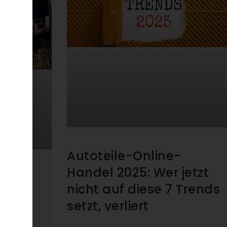
Autoteile-Online-
Handel 2025: Wer jetzt
ital
nicht auf diese 7 Trends
Sie
setzt, verliert
aus