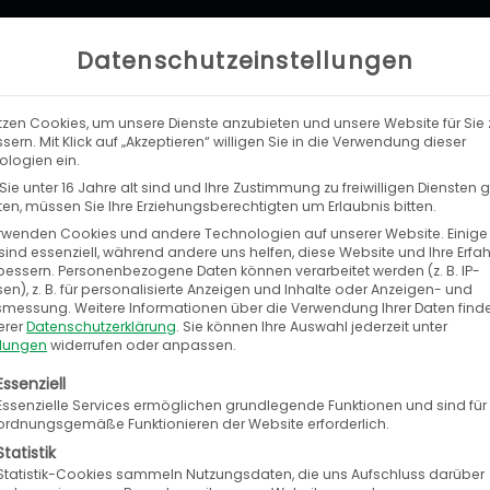
Datenschutzeinstellungen
tzen Cookies, um unsere Dienste anzubieten und unsere Website für Sie 
LEISTUNGEN
UNTERNEHMEN
KA
sern. Mit Klick auf „Akzeptieren“ willigen Sie in die Verwendung dieser
logien ein.
ie unter 16 Jahre alt sind und Ihre Zustimmung zu freiwilligen Diensten
n, müssen Sie Ihre Erziehungsberechtigten um Erlaubnis bitten.
rwenden Cookies und andere Technologien auf unserer Website. Einige
sind essenziell, während andere uns helfen, diese Website und Ihre Erfa
bessern.
Personenbezogene Daten können verarbeitet werden (z. B. IP-
en), z. B. für personalisierte Anzeigen und Inhalte oder Anzeigen- und
tsmessung.
Weitere Informationen über die Verwendung Ihrer Daten find
erer
Datenschutzerklärung
.
Sie können Ihre Auswahl jederzeit unter
llungen
widerrufen oder anpassen.
olgt eine Liste der Service-Gruppen, für die eine E
Essenziell
Essenzielle Services ermöglichen grundlegende Funktionen und sind für
ordnungsgemäße Funktionieren der Website erforderlich.
Seite
Seite
Statistik
Statistik-Cookies sammeln Nutzungsdaten, die uns Aufschluss darüber