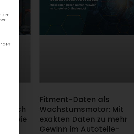
t, um
ber
ür den
Fitment-Daten als
 falsch
Wachstumsmotor: Mit
und wie
exakten Daten zu mehr
Gewinn im Autoteile-