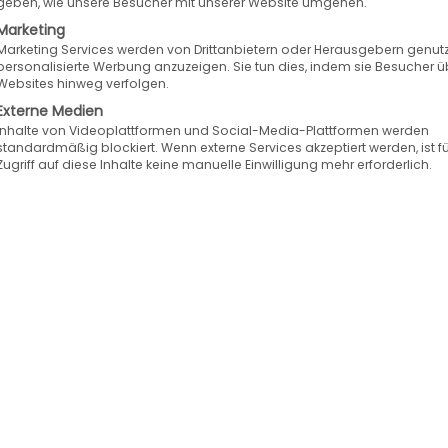
geben, wie unsere Besucher mit unserer Website umgehen.
Marketing
Marketing Services werden von Drittanbietern oder Herausgebern genutz
personalisierte Werbung anzuzeigen. Sie tun dies, indem sie Besucher ü
Websites hinweg verfolgen.
Externe Medien
Inhalte von Videoplattformen und Social-Media-Plattformen werden
standardmäßig blockiert. Wenn externe Services akzeptiert werden, ist f
Zugriff auf diese Inhalte keine manuelle Einwilligung mehr erforderlich.
 Preisdruck und
Warum so viele
mmacht: Wie
Autoteile im Netz
ehändler wieder
bestellt werden 
um gewinnen
Sie das ändern