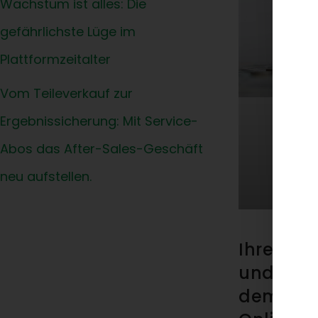
Wachstum ist alles: Die
gefährlichste Lüge im
Plattformzeitalter
Vom Teileverkauf zur
Ergebnissicherung: Mit Service-
Abos das After-Sales-Geschäft
neu aufstellen.
Ihre Marg
und das 
dem Prei