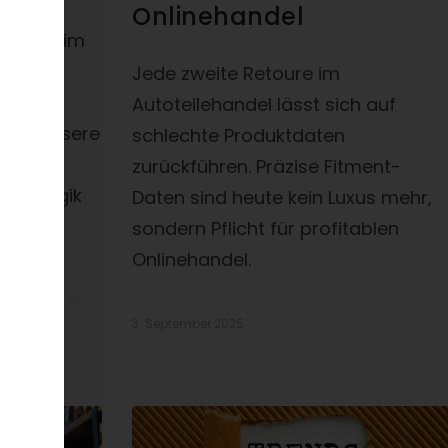
Onlinehandel
rategie im
Jede zweite Retoure im
ick auf
Autoteilehandel lässt sich auf
 Sind unsere
schlechte Produktdaten
dig und
zurückführen. Präzise Fitment-
Filterlogik
Daten sind heute kein Luxus mehr,
sondern Pflicht für profitablen
Onlinehandel.
3. September 2025