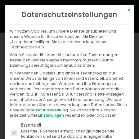
Zum
Hau
Mit di
Inhalt
Datenschutzeinstellungen
springen
Wir nutzen Cookies, um unsere Dienste anzubieten und
unsere Website für Sie zu verbessern. Mit Klick auf
„Akzeptieren“ willigen Sie in die Verwendung dieser
Technologien ein.
Wenn Sie unter 16 Jahre alt sind und Ihre Zustimmung zu
freiwilligen Diensten geben möchten, müssen Sie Ihre
Erziehungsberechtigten um Erlaubnis bitten.
Wir verwenden Cookies und andere Technologien auf
unserer Website. Einige von ihnen sind essenziell, während
andere uns helfen, diese Website und Ihre Erfahrung zu
verbessern.
Personenbezogene Daten können verarbeitet
werden (z. B. IP-Adressen), z. B. für personalisierte Anzeigen
und Inhalte oder Anzeigen- und Inhaltsmessung.
Weitere
Computop
Informationen über die Verwendung Ihrer Daten finden Sie in
unserer
Datenschutzerklärung
.
Sie können Ihre Auswahl
jederzeit unter
Einstellungen
widerrufen oder anpassen.
Über Computop - the payment people
Es folgt eine Liste der Service-Gruppen, für die ein
Essenziell
Essenzielle Services ermöglichen grundlegende
Funktionen und sind für das ordnungsgemäße
Als Payment Service Provider (PSP) der ersten