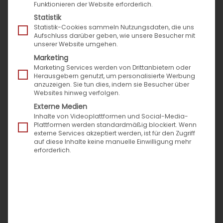
Funktionieren der Website erforderlich.
Stunde bietet Computop seinen Kunden
Statistik
weltweit lokale und innovative Omnichannel-
Statistik-Cookies sammeln Nutzungsdaten, die uns
Aufschluss darüber geben, wie unsere Besucher mit
Lösungen für Zahlungsverkehr und
unserer Website umgehen.
Betrugsprävention. Die eigenentwickelte
Marketing
Zahlungsplattform Computop Paygate
Marketing Services werden von Drittanbietern oder
Herausgebern genutzt, um personalisierte Werbung
ermöglicht nahtlos integrierte Bezahlprozesse
anzuzeigen. Sie tun dies, indem sie Besucher über
Websites hinweg verfolgen.
im E-Commerce und am POS. Händler,
Externe Medien
Dienstleister und Industrieunternehmen können
Inhalte von Videoplattformen und Social-Media-
für alle Länder der Welt frei wählen, welche der
Plattformen werden standardmäßig blockiert. Wenn
externe Services akzeptiert werden, ist für den Zugriff
350 lokalen und internationalen Zahlarten zum
auf diese Inhalte keine manuelle Einwilligung mehr
Einsatz kommen sollen. Technologien wie
erforderlich.
biometrische Authentifizierung und
selbstlernende Algorithmen verbessern
Sicherheit und Komfort für Händler wie für
Endverbraucher.