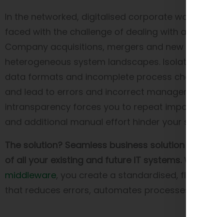
In the networked, digitalised corporate world, 
faced with the challenge of dealing with a multit
Company acquisitions, mergers and new partners
heterogeneous system landscapes. Isolated sys
data formats and incomplete process chains sl
and lead to errors and incorrect management de
intransparency forces you to repeat important ta
and additional manual effort hinder your scalabil
The solution? Seamless business solution integra
of all your existing and future IT systems.
With
Sp
middleware
, you create a standardised, flexibl
that reduces errors, automates processes and e