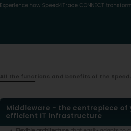
Experience how Speed4Trade CONNECT transforms y
All the functions and benefits of the Sp
Middleware - the centrepiece of
efficient IT infrastructure
Flexible architecture
, that easily adapts to 