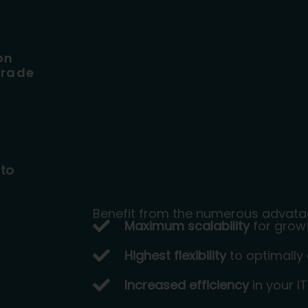
on
Trade
 to
Benefit from the numerous advata
Maximum scalability
for grow
Highest flexibility
to optimally 
Increased efficiency
in your I