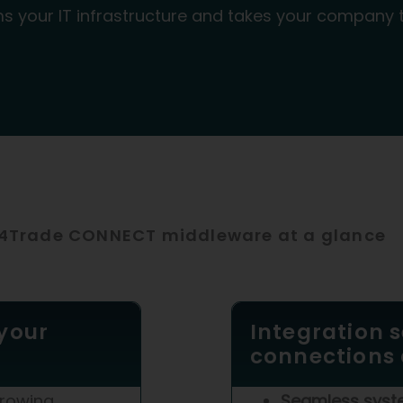
our IT infrastructure and takes your company to 
eed4Trade CONNECT middleware at a glance
 your
Integration 
connections
growing
Seamless syst