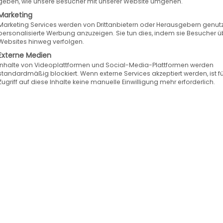
geben, wie unsere Besucher mit unserer Website umgehen.
 for transparent
Marketing
potential in your
Marketing Services werden von Drittanbietern oder Herausgebern genutz
personalisierte Werbung anzuzeigen. Sie tun dies, indem sie Besucher ü
Websites hinweg verfolgen.
Externe Medien
Inhalte von Videoplattformen und Social-Media-Plattformen werden
standardmäßig blockiert. Wenn externe Services akzeptiert werden, ist f
Zugriff auf diese Inhalte keine manuelle Einwilligung mehr erforderlich.