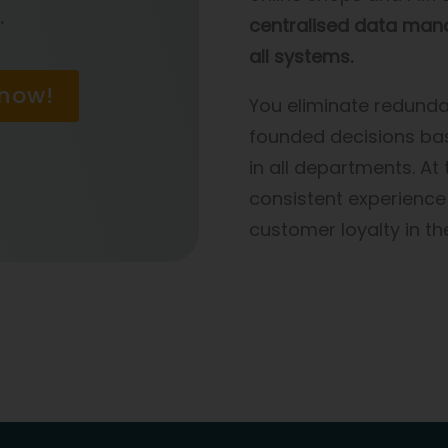
.
centralised data man
all systems.
 now!
You eliminate redunda
founded decisions bas
in all departments. A
consistent experience
customer loyalty in th