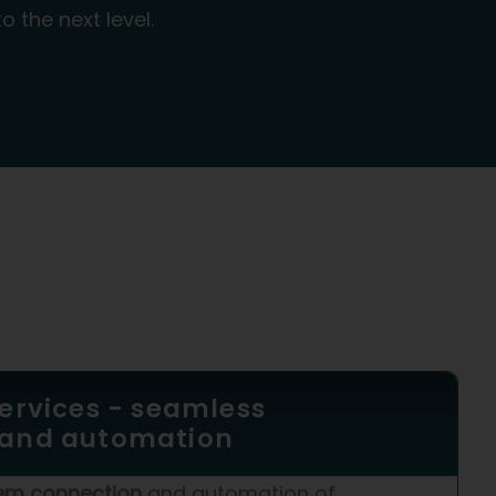
the next level.
services - seamless
 and automation
em connection
and automation of