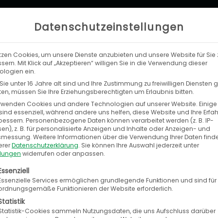
Datenschutzeinstellungen
tzen Cookies, um unsere Dienste anzubieten und unsere Website für Sie 
OUR SERVICES
REFERENCES
A
sern. Mit Klick auf „Akzeptieren“ willigen Sie in die Verwendung dieser
logien ein.
ie unter 16 Jahre alt sind und Ihre Zustimmung zu freiwilligen Diensten
n, müssen Sie Ihre Erziehungsberechtigten um Erlaubnis bitten.
e and meet our e-commerce experts at
rwenden Cookies und andere Technologien auf unserer Website. Einige
sind essenziell, während andere uns helfen, diese Website und Ihre Erfa
omechanika in Frankfurt.
bessern.
Personenbezogene Daten können verarbeitet werden (z. B. IP-
en), z. B. für personalisierte Anzeigen und Inhalte oder Anzeigen- und
tsmessung.
Weitere Informationen über die Verwendung Ihrer Daten find
erer
Datenschutzerklärung
.
Sie können Ihre Auswahl jederzeit unter
llungen
widerrufen oder anpassen.
olgt eine Liste der Service-Gruppen, für die eine E
Essenziell
Essenzielle Services ermöglichen grundlegende Funktionen und sind für
high-performance
ordnungsgemäße Funktionieren der Website erforderlich.
Statistik
Statistik-Cookies sammeln Nutzungsdaten, die uns Aufschluss darüber
r the business