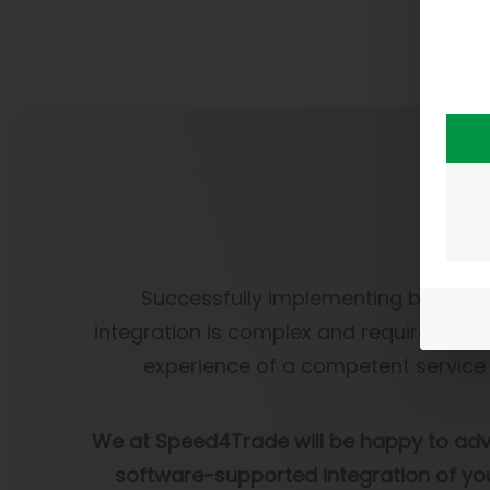
Successfully implementing business
integration is complex and requires the
experience of a competent service 
We at Speed4Trade will be happy to adv
software-supported integration of you