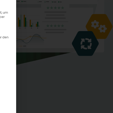
t, um
ber
ür den