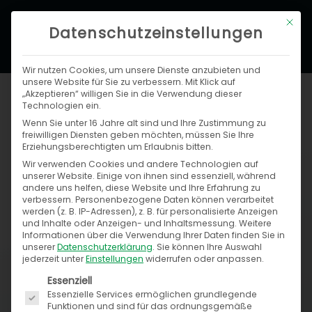
Zum
Hau
Mit di
Inhalt
Datenschutzeinstellungen
springen
Wir nutzen Cookies, um unsere Dienste anzubieten und
unsere Website für Sie zu verbessern. Mit Klick auf
„Akzeptieren“ willigen Sie in die Verwendung dieser
Technologien ein.
Wenn Sie unter 16 Jahre alt sind und Ihre Zustimmung zu
Our services
freiwilligen Diensten geben möchten, müssen Sie Ihre
Erziehungsberechtigten um Erlaubnis bitten.
Rely on more than 15 years of commerce
Wir verwenden Cookies und andere Technologien auf
unserer Website. Einige von ihnen sind essenziell, während
experience in B2B and B2C environments!
andere uns helfen, diese Website und Ihre Erfahrung zu
We are at your side from the initial
verbessern.
Personenbezogene Daten können verarbeitet
werden (z. B. IP-Adressen), z. B. für personalisierte Anzeigen
idea to the realization of your digital project!
und Inhalte oder Anzeigen- und Inhaltsmessung.
Weitere
At
Speed4Trade
, you can rely on receiving
Informationen über die Verwendung Ihrer Daten finden Sie in
unserer
Datenschutzerklärung
.
Sie können Ihre Auswahl
consistently high consulting and service
jederzeit unter
Einstellungen
widerrufen oder anpassen.
quality in all project steps:
Starting with
Es folgt eine Liste der Service-Gruppen, für die ein
Essenziell
consulting, through conception, integration,
Essenzielle Services ermöglichen grundlegende
Funktionen und sind für das ordnungsgemäße