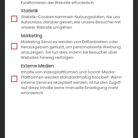
implementation, to the continuous further
Funktionieren der Website erforderlich.
development of your digital platform and the
Statistik
Statistik-Cookies sammeln Nutzungsdaten, die uns
associated support. Our company has been
Aufschluss darüber geben, wie unsere Besucher mit
known for this for more than 15 years.
unserer Website umgehen.
Marketing
Marketing Services werden von Drittanbietern oder
Herausgebern genutzt, um personalisierte Werbung
anzuzeigen. Sie tun dies, indem sie Besucher über
Websites hinweg verfolgen.
Externe Medien
Inhalte von Videoplattformen und Social-Media-
Plattformen werden standardmäßig blockiert. Wenn
externe Services akzeptiert werden, ist für den Zugriff
auf diese Inhalte keine manuelle Einwilligung mehr
erforderlich.