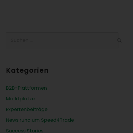
S
u
c
h
Kategorien
e
n
B2B-Plattformen
n
Marktplätze
a
c
Expertenbeiträge
h
News rund um Speed4Trade
:
Success Stories