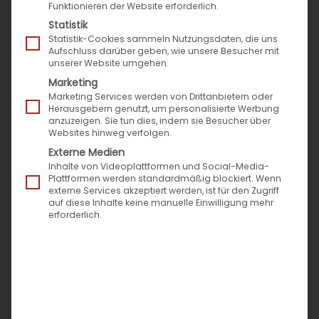
Funktionieren der Website erforderlich.
Statistik
Statistik-Cookies sammeln Nutzungsdaten, die uns
Aufschluss darüber geben, wie unsere Besucher mit
unserer Website umgehen.
Marketing
Das neue Jahr bringt sich schon in Position. Doch
Marketing Services werden von Drittanbietern oder
wir wollen uns bewusst einen Moment Zeit
Herausgebern genutzt, um personalisierte Werbung
anzuzeigen. Sie tun dies, indem sie Besucher über
nehmen, um innezuhalten und zusammen mit
Websites hinweg verfolgen.
Ihnen das vergangene Jahr Revue passieren zu
Externe Medien
lassen. 2017 stand bei Speed4Trade ganz im
Inhalte von Videoplattformen und Social-Media-
Plattformen werden standardmäßig blockiert. Wenn
Zeichen neuer Produkte wie dem Reifen- und
externe Services akzeptiert werden, ist für den Zugriff
auf diese Inhalte keine manuelle Einwilligung mehr
Felgenkonfigurator Speed4Trade WHEEL, neuen
erforderlich.
hochkarätigen Schnittstellen und der Open
Platform Strategy.
Neue Success Stories
Auch in 2017 begleiteten wir unsere Kunden bei
vielen hochinteressanten Projekten. Zwei der