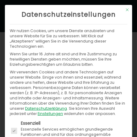
Zum
Hau
Mit di
Inhalt
Datenschutzeinstellungen
springen
Wir nutzen Cookies, um unsere Dienste anzubieten und
unsere Website für Sie zu verbessern. Mit Klick auf
Jahresrückblick 2017
„Akzeptieren“ willigen Sie in die Verwendung dieser
Technologien ein.
Wenn Sie unter 16 Jahre alt sind und Ihre Zustimmung zu
Von
Anja Melchior
/
14. Dezember 2017
freiwilligen Diensten geben möchten, müssen Sie Ihre
Erziehungsberechtigten um Erlaubnis bitten.
Begleiten Sie uns auf dem Rückblick durch
Wir verwenden Cookies und andere Technologien auf
unserer Website. Einige von ihnen sind essenziell, während
das vergangene Jahr 2017
andere uns helfen, diese Website und Ihre Erfahrung zu
verbessern.
Personenbezogene Daten können verarbeitet
werden (z. B. IP-Adressen), z. B. für personalisierte Anzeigen
Pünktlich zum nahenden Jahresende wollen wir
und Inhalte oder Anzeigen- und Inhaltsmessung.
Weitere
Informationen über die Verwendung Ihrer Daten finden Sie in
mit Ihnen eine kurze Zeitreise machen.
unserer
Datenschutzerklärung
.
Sie können Ihre Auswahl
jederzeit unter
Einstellungen
widerrufen oder anpassen.
Es folgt eine Liste der Service-Gruppen, für die ein
Essenziell
Essenzielle Services ermöglichen grundlegende
Funktionen und sind für das ordnungsgemäße