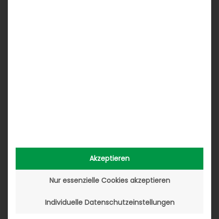
Im September wurde der Trendreport
„Wettbewerbsfähig im digitalen Kfz-Teile- und
Reifenhandel“ von uns herausgegeben. In Print-
Form und als Online-Medium gibt er auf 16 Seiten
Einschätzungen und Empfehlungen zur Online-
Entwicklung des Reifen- und Teilemarkts. Auch in
unseren Social Media-Kanälen wie z.B. in
Facebook und Twitter kam der Trendreport sehr
gut bei den Lesern an. Am besten, Sie machen sich
selbst ein Bild davon.
Partnerevent FUTURE DAYS
Akzeptieren
Kurz vor Jahresende fand mit den FUTURE DAYS ein
ganz besonderes Event statt. An unserem
Nur essenzielle Cookies akzeptieren
Firmensitz in Altenstadt konnten wir im Oktober
Individuelle Datenschutzeinstellungen
rund 50 Partnerunternehmen zu dem zweitägigen