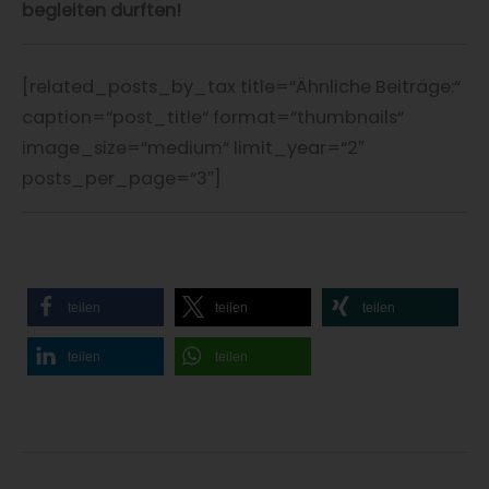
begleiten durften!
[related_posts_by_tax title=“Ähnliche Beiträge:“
caption=“post_title“ format=“thumbnails“
image_size=“medium“ limit_year=“2″
posts_per_page=“3″]
teilen
teilen
teilen
teilen
teilen