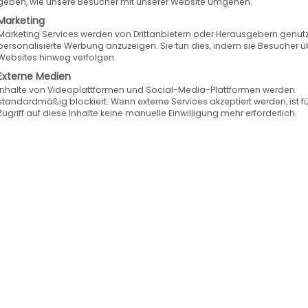
geben, wie unsere Besucher mit unserer Website umgehen.
Marketing
Marketing Services werden von Drittanbietern oder Herausgebern genutz
personalisierte Werbung anzuzeigen. Sie tun dies, indem sie Besucher ü
Websites hinweg verfolgen.
Externe Medien
Inhalte von Videoplattformen und Social-Media-Plattformen werden
standardmäßig blockiert. Wenn externe Services akzeptiert werden, ist f
Zugriff auf diese Inhalte keine manuelle Einwilligung mehr erforderlich.
den „besten eCommerce-Softwaremachern“ b
arehersteller Speed4Trade stellt spannende Karr
n vor