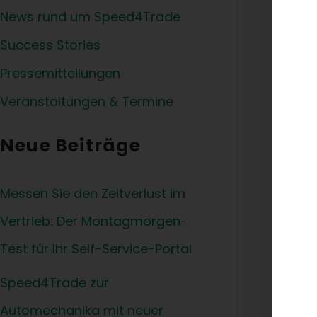
News rund um Speed4Trade
Success Stories
Pressemitteilungen
Veranstaltungen & Termine
Neue Beiträge
Messen Sie den Zeitverlust im
Vertrieb: Der Montagmorgen-
Test für Ihr Self-Service-Portal
Speed4Trade zur
Automechanika mit neuer