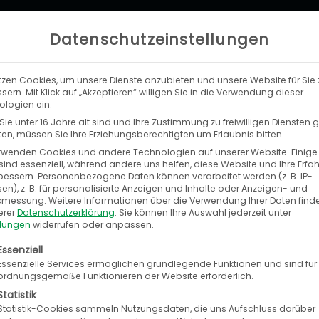
Datenschutzeinstellungen
tzen Cookies, um unsere Dienste anzubieten und unsere Website für Sie 
LEISTUNGEN
UNTERNEHMEN
KA
sern. Mit Klick auf „Akzeptieren“ willigen Sie in die Verwendung dieser
logien ein.
ie unter 16 Jahre alt sind und Ihre Zustimmung zu freiwilligen Diensten
n, müssen Sie Ihre Erziehungsberechtigten um Erlaubnis bitten.
rwenden Cookies und andere Technologien auf unserer Website. Einige
sind essenziell, während andere uns helfen, diese Website und Ihre Erfa
bessern.
Personenbezogene Daten können verarbeitet werden (z. B. IP-
d4Trade beim „careerday 2017″
en), z. B. für personalisierte Anzeigen und Inhalte oder Anzeigen- und
tsmessung.
Weitere Informationen über die Verwendung Ihrer Daten find
 Melchior
erer
Datenschutzerklärung
.
Sie können Ihre Auswahl jederzeit unter
llungen
widerrufen oder anpassen.
2017
olgt eine Liste der Service-Gruppen, für die eine E
Essenziell
Essenzielle Services ermöglichen grundlegende Funktionen und sind für
ordnungsgemäße Funktionieren der Website erforderlich.
Statistik
Statistik-Cookies sammeln Nutzungsdaten, die uns Aufschluss darüber