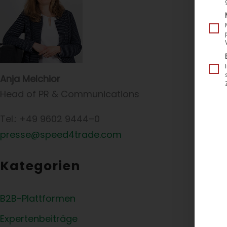
Anja Melchior
Head of PR & Communications
Tel.: +49 9602 9444–0
presse@speed4trade.com
Kategorien
Bei 
B2B-Plattformen
Softw
Expertenbeiträge
Weide