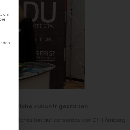
t, um
ber
ür den
erufliche Zukunft gestalten
ieremöglichkeiten auf careerday der OTH Amberg-