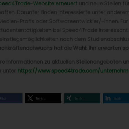
peed4Trade-Website erneuert
und neue Stellen fü
affen. Darunter finden Interessierte unter anderem
Medien-Profis oder Softwareentwickler/-innen. Für
tudententätigkeiten bei Speed4Trade interessant.
teinstiegsmöglichkeiten nach dem Studienabschlu
achkräftenachwuchs hat die Wahl: Ihn erwarten s
re Informationen zu aktuellen Stellenangeboten u
n unter
https://www.speed4trade.com/unternehme
ilen
teilen
teilen
teilen