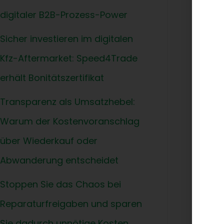
digitaler B2B-Prozess-Power
Alten
Sicher investieren im digitalen
Speed
die v
Kfz-Aftermarket: Speed4Trade
erhält Bonitätszertifikat
Am 11
statt
Transparenz als Umsatzhebel:
Hochs
Warum der Kostenvoranschlag
dem H
über Wiederkauf oder
könne
vorte
Abwanderung entscheidet
viele
Stoppen Sie das Chaos bei
Die g
Reparaturfreigaben und sparen
Softw
Sie dadurch unnötige Kosten.