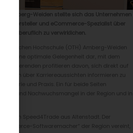
 OTH Amberg-Weiden stellte sich das Unternehmen
twarehersteller und eCommerce-Spezialist über
feld beruflich zu verwirklichen.
en Technischen Hochschule (OTH) Amberg-Weiden
es Jahr eine optimale Gelegenheit dar, mit dem
 Studierenden profitieren davon, sich direkt auf
ehmen über Karriereaussichten informieren zu
 Theorie und Praxis. Ein für beide Seiten
hkräfte- und Nachwuchsmangel in der Region und in
es Ziel von Speed4Trade aus Altenstadt. Der
n eCommerce-Softwaremacher“ der Region vereint,