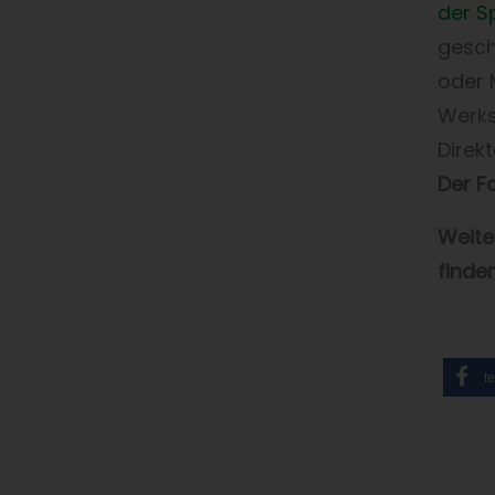
der S
gesch
oder 
Werks
Direk
Der F
Weite
finde
te