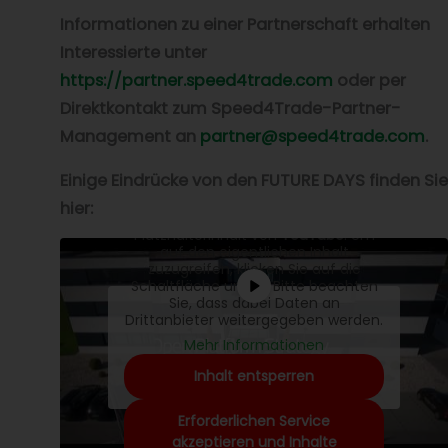
Informationen zu einer Partnerschaft erhalten
Interessierte unter
https://partner.speed4trade.com
oder per
Direktkontakt zum Speed4Trade-Partner-
Management an
partner@speed4trade.com
.
Einige Eindrücke von den FUTURE DAYS finden Sie
hier:
Sie sehen gerade einen
Platzhalterinhalt von
YouTube
. Um
auf den eigentlichen Inhalt
zuzugreifen, klicken Sie auf die
Schaltfläche unten. Bitte beachten
Sie, dass dabei Daten an
Drittanbieter weitergegeben werden.
Mehr Informationen
Inhalt entsperren
Erforderlichen Service
akzeptieren und Inhalte