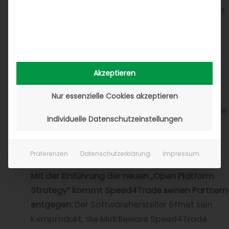
Weiterentwicklung, Barrieren werden abgebaut
und Risiken minimiert. Wer selbst an einer
bestehenden Plattform teilnehmen oder
Zugang zu einer bieten möchte, muss einige
strategisch wichtige Schnittstellen entwickeln
Akzeptieren
und unternehmerische Prozesse über die
Unternehmensgrenzen hinaus integrativ neu
Nur essenzielle Cookies akzeptieren
denken: Wie sieht zum Beispiel der Vertrieb oder
Individuelle Datenschutzeinstellungen
der Support in einem Ökosystem aus?!
Selbstständiges Anbinden von
Präferenzen
Datenschutzerklärung
Impressum
Handelsplattformen
Mit der Einführung der neuen „Open Platform
Strategy“ kommt Speed4Trade seinen Partnern
entgegen:
Der Softwarehersteller öffnet sein
Kernprodukt, die Middleware Speed4Trade