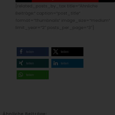
entsperren
[related_posts_by_tax title=“Ähnliche
Beiträge:“ caption=“post_title“
format=“thumbnails“ image_size=“medium“
limit_year=“2″ posts_per_page=“3″]
teilen
teilen
teilen
teilen
teilen
Ähnliche Beiträge: