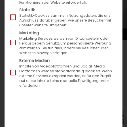
Funktionieren der Website erforderlich.
Statistik
Statistik-Cookies sammeln Nutzungsdaten, die uns
Aufschluss darüber geben, wie unsere Besucher mit
unserer Website umgehen.
Marketing
Marketing Services werden von Drittanbietern oder
Herausgebern genutzt, um personalisierte Werbung
anzuzeigen. Sie tun dies, indem sie Besucher über
Websites hinweg verfolgen.
FUTURE DAYS 2017: Handelsplattformen
Externe Medien
einfach anbinden
Inhalte von Videoplattformen und Social-Media-
Plattformen werden standardmäßig blockiert. Wenn
Speed4Trade verkündet bei Partnerevent
externe Services akzeptiert werden, ist für den Zugriff
auf diese Inhalte keine manuelle Einwilligung mehr
Öffnung seiner Middleware. Partner können
erforderlich.
relevante Handelsplattformen selbst im Sinne
eines starken Ökosystems anbinden