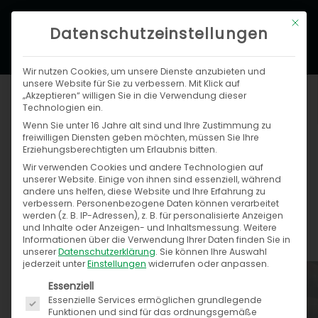
Zum
Hau
Mit di
Inhalt
Datenschutzeinstellungen
springen
Wir nutzen Cookies, um unsere Dienste anzubieten und
unsere Website für Sie zu verbessern. Mit Klick auf
„Akzeptieren“ willigen Sie in die Verwendung dieser
Technologien ein.
Wenn Sie unter 16 Jahre alt sind und Ihre Zustimmung zu
freiwilligen Diensten geben möchten, müssen Sie Ihre
Erziehungsberechtigten um Erlaubnis bitten.
Wir verwenden Cookies und andere Technologien auf
Review Speed4Trade FUTURE DAYS
unserer Website. Einige von ihnen sind essenziell, während
andere uns helfen, diese Website und Ihre Erfahrung zu
verbessern.
Personenbezogene Daten können verarbeitet
Anja Melchior
werden (z. B. IP-Adressen), z. B. für personalisierte Anzeigen
und Inhalte oder Anzeigen- und Inhaltsmessung.
Weitere
6. November 2017
Informationen über die Verwendung Ihrer Daten finden Sie in
unserer
Datenschutzerklärung
.
Sie können Ihre Auswahl
jederzeit unter
Einstellungen
widerrufen oder anpassen.
Es folgt eine Liste der Service-Gruppen, für die ein
Essenziell
Essenzielle Services ermöglichen grundlegende
Funktionen und sind für das ordnungsgemäße