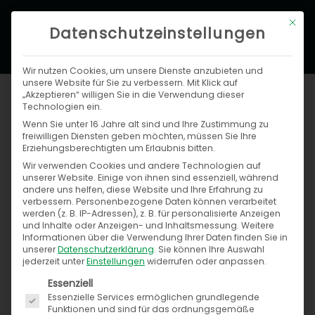
Zum
Hau
Mit di
Inhalt
Datenschutzeinstellungen
springen
Wir nutzen Cookies, um unsere Dienste anzubieten und
unsere Website für Sie zu verbessern. Mit Klick auf
„Akzeptieren“ willigen Sie in die Verwendung dieser
Technologien ein.
Wenn Sie unter 16 Jahre alt sind und Ihre Zustimmung zu
freiwilligen Diensten geben möchten, müssen Sie Ihre
Erziehungsberechtigten um Erlaubnis bitten.
Wir verwenden Cookies und andere Technologien auf
unserer Website. Einige von ihnen sind essenziell, während
Suchen
andere uns helfen, diese Website und Ihre Erfahrung zu
nach:
verbessern.
Personenbezogene Daten können verarbeitet
werden (z. B. IP-Adressen), z. B. für personalisierte Anzeigen
und Inhalte oder Anzeigen- und Inhaltsmessung.
Weitere
Informationen über die Verwendung Ihrer Daten finden Sie in
unserer
Datenschutzerklärung
.
Sie können Ihre Auswahl
jederzeit unter
Einstellungen
widerrufen oder anpassen.
Kategorien
Es folgt eine Liste der Service-Gruppen, für die ein
Essenziell
Essenzielle Services ermöglichen grundlegende
Funktionen und sind für das ordnungsgemäße
B2B-Plattformen