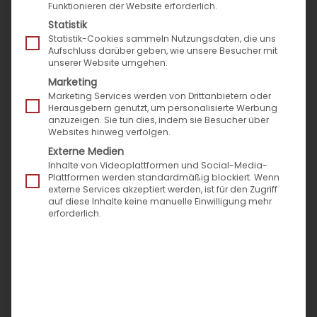
Funktionieren der Website erforderlich.
Marktplätze
Statistik
Expertenbeiträge
Statistik-Cookies sammeln Nutzungsdaten, die uns
Aufschluss darüber geben, wie unsere Besucher mit
News rund um Speed4Trade
unserer Website umgehen.
Success Stories
Marketing
Pressemitteilungen
Marketing Services werden von Drittanbietern oder
Herausgebern genutzt, um personalisierte Werbung
Veranstaltungen & Termine
anzuzeigen. Sie tun dies, indem sie Besucher über
Websites hinweg verfolgen.
Externe Medien
Neueste Beiträge
Inhalte von Videoplattformen und Social-Media-
Plattformen werden standardmäßig blockiert. Wenn
externe Services akzeptiert werden, ist für den Zugriff
auf diese Inhalte keine manuelle Einwilligung mehr
Messen Sie den Zeitverlust im Vertrieb: Der
erforderlich.
Montagmorgen-Test für Ihr Self-Service-Portal
Die Evolution der Zustellbarkeit: Vom Paket-Chaos
zur prozessualen Exzellenz
Speed4Trade zur Automechanika mit neuer
digitaler B2B-Prozess-Power