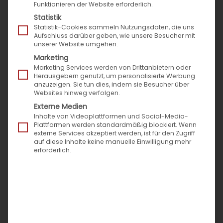
für erfolgreichen Kfz-Teilehandel:
Funktionieren der Website erforderlich.
Statistik
Sie sehen gerade einen
Statistik-Cookies sammeln Nutzungsdaten, die uns
Platzhalterinhalt von
YouTube
. Um auf
Aufschluss darüber geben, wie unsere Besucher mit
den eigentlichen Inhalt zuzugreifen,
unserer Website umgehen.
klicken Sie auf die Schaltfläche unten.
Bitte beachten Sie, dass dabei Daten an
Marketing
Drittanbieter weitergegeben werden.
Marketing Services werden von Drittanbietern oder
Mehr Informationen
Herausgebern genutzt, um personalisierte Werbung
anzuzeigen. Sie tun dies, indem sie Besucher über
Inhalt entsperren
Websites hinweg verfolgen.
Externe Medien
Erforderlichen Service akzeptieren
Inhalte von Videoplattformen und Social-Media-
und Inhalte entsperren
Plattformen werden standardmäßig blockiert. Wenn
externe Services akzeptiert werden, ist für den Zugriff
Beim Abspielen der Video-Playlist gelangen Sie
auf diese Inhalte keine manuelle Einwilligung mehr
erforderlich.
auch
zum ersten Video der Videoreihe, „High-
Performance-Shop“
. Die
Videoreihe „So geht
Digitalisierung“
soll Händler des Automotive
Aftersales-Markets unterstützen und ermutigen,
digitale Prozesse und Lösungen zu realisieren.