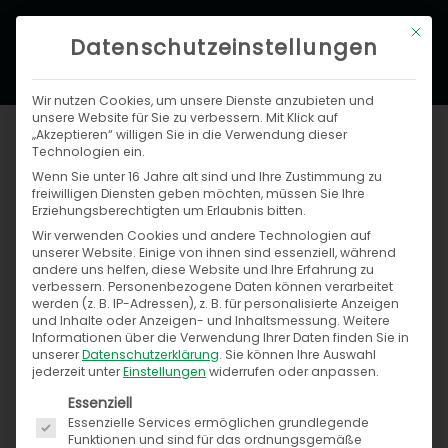
Zum
Hau
Mit di
Inhalt
Datenschutzeinstellungen
springen
Wir nutzen Cookies, um unsere Dienste anzubieten und
unsere Website für Sie zu verbessern. Mit Klick auf
Neues Video zu
„Akzeptieren“ willigen Sie in die Verwendung dieser
Technologien ein.
Produktdatenmanagement
Wenn Sie unter 16 Jahre alt sind und Ihre Zustimmung zu
freiwilligen Diensten geben möchten, müssen Sie Ihre
Erziehungsberechtigten um Erlaubnis bitten.
Von
Anja Melchior
/
31. Januar 2018
Wir verwenden Cookies und andere Technologien auf
unserer Website. Einige von ihnen sind essenziell, während
Zweites Video der Videoreihe „So geht
andere uns helfen, diese Website und Ihre Erfahrung zu
Digitalisierung“ online
verbessern.
Personenbezogene Daten können verarbeitet
werden (z. B. IP-Adressen), z. B. für personalisierte Anzeigen
und Inhalte oder Anzeigen- und Inhaltsmessung.
Weitere
Informationen über die Verwendung Ihrer Daten finden Sie in
Vor kurzem startete unsere neue Videoreihe. Im
unserer
Datenschutzerklärung
.
Sie können Ihre Auswahl
zweiten Video der Reihe geht es
jederzeit unter
Einstellungen
widerrufen oder anpassen.
Es folgt eine Liste der Service-Gruppen, für die ein
schwerpunktmäßig um die Rolle des
Essenziell
Essenzielle Services ermöglichen grundlegende
Produktdatenmanagements als Voraussetzung
Funktionen und sind für das ordnungsgemäße