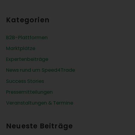
c
h
Kategorien
e
n
B2B-Plattformen
n
Marktplätze
a
c
Expertenbeiträge
h
News rund um Speed4Trade
:
Success Stories
Pressemitteilungen
Veranstaltungen & Termine
Neueste Beiträge