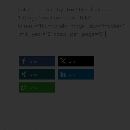
[related_posts_by_tax title=“Ähnliche
Beiträge:“ caption=“post_title“
format=“thumbnails“ image_size=“medium“
limit_year=“2″ posts_per_page=“3″]
teilen
teilen
teilen
teilen
teilen