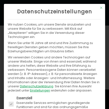
Zum
Hau
Mit di
Inhalt
Datenschutzeinstellungen
springen
Wir nutzen Cookies, um unsere Dienste anzubieten und
unsere Website für Sie zu verbessern. Mit Klick auf
„Akzeptieren“ willigen Sie in die Verwendung dieser
Technologien ein.
Wenn Sie unter 16 Jahre alt sind und Ihre Zustimmung zu
freiwilligen Diensten geben möchten, müssen Sie Ihre
Erziehungsberechtigten um Erlaubnis bitten.
Wir verwenden Cookies und andere Technologien auf
Neue Partnerschaft mit BRV
unserer Website. Einige von ihnen sind essenziell, während
andere uns helfen, diese Website und Ihre Erfahrung zu
verbessern.
Personenbezogene Daten können verarbeitet
Anja Melchior
werden (z. B. IP-Adressen), z. B. für personalisierte Anzeigen
und Inhalte oder Anzeigen- und Inhaltsmessung.
Weitere
14. Februar 2018
Informationen über die Verwendung Ihrer Daten finden Sie in
unserer
Datenschutzerklärung
.
Sie können Ihre Auswahl
jederzeit unter
Einstellungen
widerrufen oder anpassen.
Es folgt eine Liste der Service-Gruppen, für die ein
Essenziell
Essenzielle Services ermöglichen grundlegende
Funktionen und sind für das ordnungsgemäße