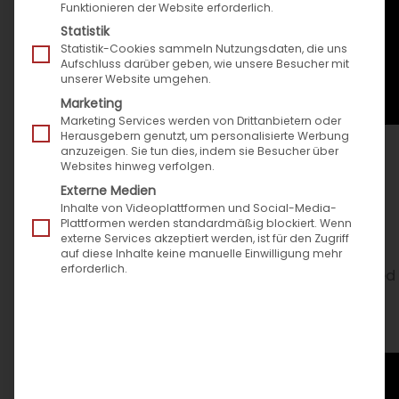
Funktionieren der Website erforderlich.
Statistik
Statistik-Cookies sammeln Nutzungsdaten, die uns
Aufschluss darüber geben, wie unsere Besucher mit
unserer Website umgehen.
Marketing
Marketing Services werden von Drittanbietern oder
Herausgebern genutzt, um personalisierte Werbung
anzuzeigen. Sie tun dies, indem sie Besucher über
Websites hinweg verfolgen.
Speed4Trade neues Mitglied im
Externe Medien
Bundesverband Reifenhandel und
Inhalte von Videoplattformen und Social-Media-
Vulkaniseur-Handwerk e.V.
Plattformen werden standardmäßig blockiert. Wenn
externe Services akzeptiert werden, ist für den Zugriff
Starke Partnerschaft für die Reifenbranche:
auf diese Inhalte keine manuelle Einwilligung mehr
erforderlich.
Speed4Trade will als neues BRV-Fördermitglied
Reifenanbieter bei Digitalisierungsprojekten
unterstützen