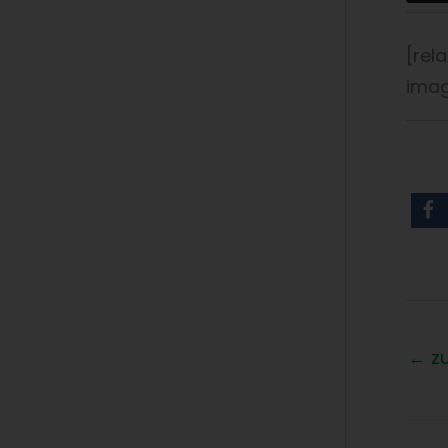
[rel
imag
←
zu