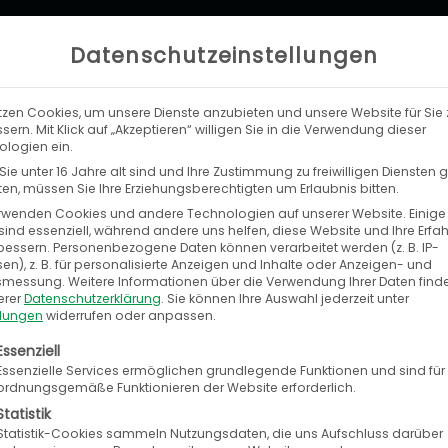
Datenschutzeinstellungen
tzen Cookies, um unsere Dienste anzubieten und unsere Website für Sie 
LEISTUNGEN
UNTERNEHMEN
KA
sern. Mit Klick auf „Akzeptieren“ willigen Sie in die Verwendung dieser
logien ein.
ie unter 16 Jahre alt sind und Ihre Zustimmung zu freiwilligen Diensten
n, müssen Sie Ihre Erziehungsberechtigten um Erlaubnis bitten.
rwenden Cookies und andere Technologien auf unserer Website. Einige
sind essenziell, während andere uns helfen, diese Website und Ihre Erfa
bessern.
Personenbezogene Daten können verarbeitet werden (z. B. IP-
ommerce-Vorträge auf 
en), z. B. für personalisierte Anzeigen und Inhalte oder Anzeigen- und
tsmessung.
Weitere Informationen über die Verwendung Ihrer Daten find
erer
Datenschutzerklärung
.
Sie können Ihre Auswahl jederzeit unter
Anja Melchior
/
18. Mai 2018
llungen
widerrufen oder anpassen.
olgt eine Liste der Service-Gruppen, für die eine E
Essenziell
Essenzielle Services ermöglichen grundlegende Funktionen und sind für
ital Reality: Spannende Vorträge unserer
ordnungsgemäße Funktionieren der Website erforderlich.
Statistik
Statistik-Cookies sammeln Nutzungsdaten, die uns Aufschluss darüber
chen Sie sich mit unseren eCommerce-Experten üb