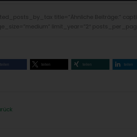
ated_posts_by_tax title=“Ähnliche Beiträge:“ capt
e_size=“medium“ limit_year=“2″ posts_per_pag
teilen
teilen
teilen
teilen
rück