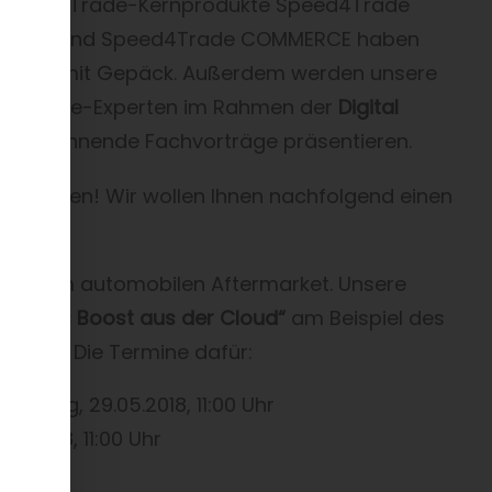
 Speed4Trade-Kernprodukte Speed4Trade
NECT und Speed4Trade COMMERCE haben
 für Sie mit Gepäck. Außerdem werden unsere
mmerce-Experten im Rahmen der
Digital
ity
spannende Fachvorträge präsentieren.
hen lassen! Wir wollen Ihnen nachfolgend einen
egien im automobilen Aftermarket. Unsere
Business Boost aus der Cloud“
am Beispiel des
über. Die Termine dafür:
enstag, 29.05.2018, 11:00 Uhr
5.2018, 11:00 Uhr