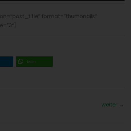
ion=“post_title“ format=“thumbnails“
e=“3″]
teilen
weiter
→