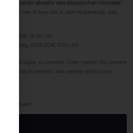
tzpotenziale abseits des klassischen Handels“
nstellen der Artikel bis in den Warenkorb des
30.05.2018, 14:30 Uhr
 Freitag, 01.06.2018, 11:00 Uhr
den Vorträgen zu treffen. Oder testen Sie unsere
ch persönlich kennen. Am besten jetzt noch
st anschauen: