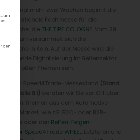
icht einmal mehr zwei Wochen beginnt die
t, um
, internationale Fachmesse für die
ber
fenbranche, die
THE TIRE COLOGNE.
Vom 29.
bis 01. Juni versammelt sich die
ür den
enbranche in Köln. Auf der Messe wird die
schreitende Digitalisierung im Reifensektor
es der großen Themen sein.
unserem Speed4Trade-Messestand
(Stand
7e in Halle 8.1)
beraten wir Sie vor Ort über
 aktuellen Themen aus dem Automotive
rsales-Market, wie z.B. B2C- oder B2B-
fenshops oder den
Reifen-Felgen-
figurator Speed4Trade WHEEL.
Letzteren und