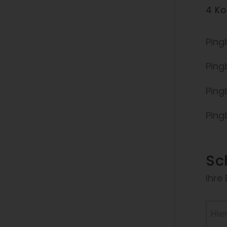
4 K
Ping
Ping
Ping
Ping
Sc
Ihre
Hier
eing