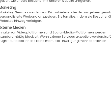
geben, wie unsere Besucher mit unserer Website umgehen.
In n
Marketing
Marketing Services werden von Drittanbietern oder Herausgebern genutz
neue
personalisierte Werbung anzuzeigen. Sie tun dies, indem sie Besucher ü
Websites hinweg verfolgen.
Rei
Externe Medien
Mai 
Inhalte von Videoplattformen und Social-Media-Plattformen werden
standardmäßig blockiert. Wenn externe Services akzeptiert werden, ist f
Reif
Zugriff auf diese Inhalte keine manuelle Einwilligung mehr erforderlich.
fort
ein
An 
D-04
die
Afte
Rei
Kon