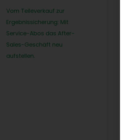
Unt
Vom Teileverkauf zur
zeig
Ergebnissicherung: Mit
Kund
Service-Abos das After-
Sales-Geschäft neu
aufstellen.
Klin
Lösu
ein
Upda
Die 