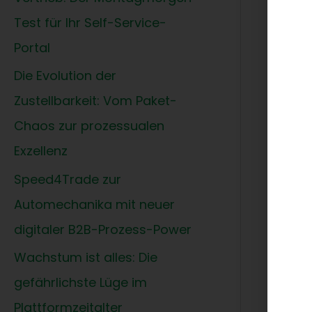
Test für Ihr Self-Service-
Uns
Portal
Die Evolution der
Zustellbarkeit: Vom Paket-
Unse
Chaos zur prozessualen
kurz
Exzellenz
Speed4Trade zur
Clou
eCom
Automechanika mit neuer
Komp
digitaler B2B-Prozess-Power
Wachstum ist alles: Die
gefährlichste Lüge im
Plattformzeitalter