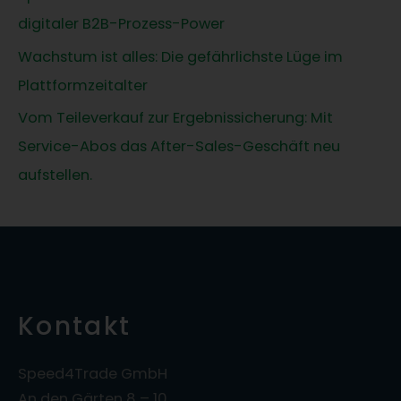
digitaler B2B-Prozess-Power
Wachstum ist alles: Die gefährlichste Lüge im
Plattformzeitalter
Vom Teileverkauf zur Ergebnissicherung: Mit
Service-Abos das After-Sales-Geschäft neu
aufstellen.
Kontakt
Speed4Trade GmbH
An den Gärten 8 – 10