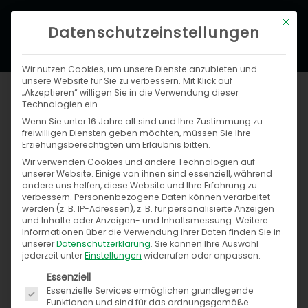
Zum
Hau
Mit di
Inhalt
Datenschutzeinstellungen
springen
Wir nutzen Cookies, um unsere Dienste anzubieten und
unsere Website für Sie zu verbessern. Mit Klick auf
eCommerce Recht News
„Akzeptieren“ willigen Sie in die Verwendung dieser
Technologien ein.
(11/2016)
Wenn Sie unter 16 Jahre alt sind und Ihre Zustimmung zu
freiwilligen Diensten geben möchten, müssen Sie Ihre
Erziehungsberechtigten um Erlaubnis bitten.
Von
Anja Melchior
/
3. November 2016
Wir verwenden Cookies und andere Technologien auf
unserer Website. Einige von ihnen sind essenziell, während
Juristische Neuigkeiten aus dem Oktober
andere uns helfen, diese Website und Ihre Erfahrung zu
von unserem Partner IT-Recht Kanzlei
verbessern.
Personenbezogene Daten können verarbeitet
werden (z. B. IP-Adressen), z. B. für personalisierte Anzeigen
München
und Inhalte oder Anzeigen- und Inhaltsmessung.
Weitere
Informationen über die Verwendung Ihrer Daten finden Sie in
unserer
Datenschutzerklärung
.
Sie können Ihre Auswahl
Der Herbst geht los, die
jederzeit unter
Einstellungen
widerrufen oder anpassen.
Tage werden kürzer –
Es folgt eine Liste der Service-Gruppen, für die ein
Essenziell
aber das ist natürlich kein
Essenzielle Services ermöglichen grundlegende
Funktionen und sind für das ordnungsgemäße
Grund, die Füße