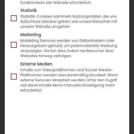
Funktionieren der Website erforderlich.
hochzulegen und die
Statistik
Rechtslage aus den
Statistik-Cookies sammeln Nutzungsdaten, die uns
Aufschluss darüber geben, wie unsere Besucher mit
Augen zu verlieren. Auch
unserer Website umgehen.
diesen Monat hat unser Partner, die IT-Recht
Marketing
Marketing Services werden von Drittanbietern oder
Kanzlei München, wieder vier hochaktuelle
Herausgebern genutzt, um personalisierte Werbung
Rechtsfragen zusammengestellt und natürlich
anzuzeigen. Sie tun dies, indem sie Besucher über
Websites hinweg verfolgen.
gleich beantwortet.
Externe Medien
Inhalte von Videoplattformen und Social-Media-
Kann es passieren, dass Händler-Accounts bei
Plattformen werden standardmäßig blockiert. Wenn
Amazon oder eBay gehackt werden?
externe Services akzeptiert werden, ist für den Zugriff
auf diese Inhalte keine manuelle Einwilligung mehr
Ja! In letzter Zeit erhält die IT-Recht Kanzlei immer
erforderlich.
wieder Anfragen von Mandanten, deren
Händlerkonto bei Amazon oder bei eBay von
Dritten gehackt bzw. manipuliert wurde. In Folge
waren sie Forderungen von Kunden ausgesetzt, die
sie entweder nicht erfüllen konnten oder nicht