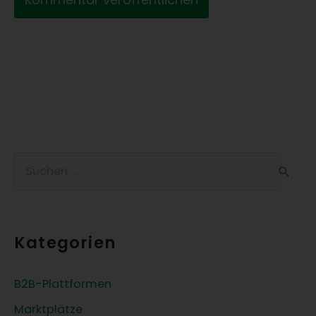
S
u
c
h
Kategorien
e
n
B2B-Plattformen
n
Marktplätze
a