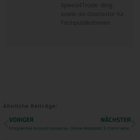
Speed4Trade-Blog
sowie als Gastautor für
Fachpublikationen.
Ähnliche Beiträge:
Prev
N
VORIGER
NÄCHSTER
Erfolgreiches Account-based selling: Die unverzichtbare Rolle von B2B-Online-Portalen
Online-Marktplatz: E-Commerce, wo der Kunde ist