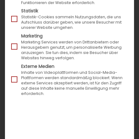
Funktionieren der Website erforderlich.
Marktplätze
Statistik
Expertenbeiträge
Statistik-Cookies sammeln Nutzungsdaten, die uns
Aufschluss darüber geben, wie unsere Besucher mit
News rund um Speed4Trade
unserer Website umgehen.
Success Stories
Marketing
Pressemitteilungen
Marketing Services werden von Drittanbietern oder
Herausgebern genutzt, um personalisierte Werbung
Veranstaltungen & Termine
anzuzeigen. Sie tun dies, indem sie Besucher über
Websites hinweg verfolgen.
Externe Medien
Neueste Beiträge
Inhalte von Videoplattformen und Social-Media-
Plattformen werden standardmäßig blockiert. Wenn
externe Services akzeptiert werden, ist für den Zugriff
auf diese Inhalte keine manuelle Einwilligung mehr
Messen Sie den Zeitverlust im Vertrieb: Der
erforderlich.
Montagmorgen-Test für Ihr Self-Service-Portal
Die Evolution der Zustellbarkeit: Vom Paket-Chaos
zur prozessualen Exzellenz
Speed4Trade zur Automechanika mit neuer
digitaler B2B-Prozess-Power