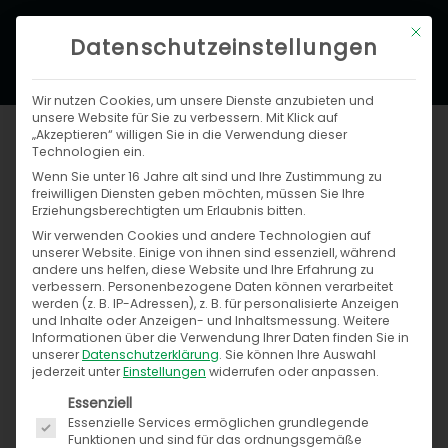
Zum
Hau
Mit di
Inhalt
Datenschutzeinstellungen
springen
Wir nutzen Cookies, um unsere Dienste anzubieten und
unsere Website für Sie zu verbessern. Mit Klick auf
„Akzeptieren“ willigen Sie in die Verwendung dieser
Technologien ein.
Wenn Sie unter 16 Jahre alt sind und Ihre Zustimmung zu
freiwilligen Diensten geben möchten, müssen Sie Ihre
Erziehungsberechtigten um Erlaubnis bitten.
Wir verwenden Cookies und andere Technologien auf
unserer Website. Einige von ihnen sind essenziell, während
Suchen
andere uns helfen, diese Website und Ihre Erfahrung zu
nach:
verbessern.
Personenbezogene Daten können verarbeitet
werden (z. B. IP-Adressen), z. B. für personalisierte Anzeigen
und Inhalte oder Anzeigen- und Inhaltsmessung.
Weitere
Informationen über die Verwendung Ihrer Daten finden Sie in
unserer
Datenschutzerklärung
.
Sie können Ihre Auswahl
jederzeit unter
Einstellungen
widerrufen oder anpassen.
Kategorien
Es folgt eine Liste der Service-Gruppen, für die ein
Essenziell
Essenzielle Services ermöglichen grundlegende
Funktionen und sind für das ordnungsgemäße
B2B-Plattformen