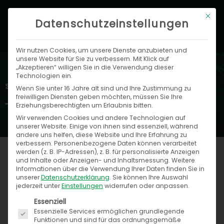
Zum
Hau
Mit di
Inhalt
Datenschutzeinstellungen
springen
Wir nutzen Cookies, um unsere Dienste anzubieten und
unsere Website für Sie zu verbessern. Mit Klick auf
„Akzeptieren“ willigen Sie in die Verwendung dieser
Technologien ein.
Speed4Trade Blog
Wenn Sie unter 16 Jahre alt sind und Ihre Zustimmung zu
freiwilligen Diensten geben möchten, müssen Sie Ihre
Erziehungsberechtigten um Erlaubnis bitten.
Wir verwenden Cookies und andere Technologien auf
unserer Website. Einige von ihnen sind essenziell, während
andere uns helfen, diese Website und Ihre Erfahrung zu
verbessern.
Personenbezogene Daten können verarbeitet
werden (z. B. IP-Adressen), z. B. für personalisierte Anzeigen
und Inhalte oder Anzeigen- und Inhaltsmessung.
Weitere
Informationen über die Verwendung Ihrer Daten finden Sie in
unserer
Datenschutzerklärung
.
Sie können Ihre Auswahl
jederzeit unter
Einstellungen
widerrufen oder anpassen.
Es folgt eine Liste der Service-Gruppen, für die ein
Essenziell
Essenzielle Services ermöglichen grundlegende
Funktionen und sind für das ordnungsgemäße