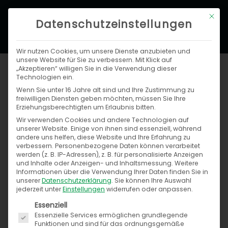
Zum
Hau
Mit di
Inhalt
Datenschutzeinstellungen
springen
Wir nutzen Cookies, um unsere Dienste anzubieten und
unsere Website für Sie zu verbessern. Mit Klick auf
„Akzeptieren“ willigen Sie in die Verwendung dieser
Technologien ein.
Wenn Sie unter 16 Jahre alt sind und Ihre Zustimmung zu
freiwilligen Diensten geben möchten, müssen Sie Ihre
Erziehungsberechtigten um Erlaubnis bitten.
Wir verwenden Cookies und andere Technologien auf
unserer Website. Einige von ihnen sind essenziell, während
TSO-DATA GmbH
andere uns helfen, diese Website und Ihre Erfahrung zu
verbessern.
Personenbezogene Daten können verarbeitet
werden (z. B. IP-Adressen), z. B. für personalisierte Anzeigen
und Inhalte oder Anzeigen- und Inhaltsmessung.
Weitere
Informationen über die Verwendung Ihrer Daten finden Sie in
Die TSO-DATA GmbH ist Teil der TSO-DATA
unserer
Datenschutzerklärung
.
Sie können Ihre Auswahl
Gruppe, die mehr als 200 Mitarbeitern*innen an
jederzeit unter
Einstellungen
widerrufen oder anpassen.
Es folgt eine Liste der Service-Gruppen, für die ein
den Unternehmensstandorten Osnabrück,
Essenziell
Essenzielle Services ermöglichen grundlegende
Nürnberg und Bremen umfasst.
Funktionen und sind für das ordnungsgemäße