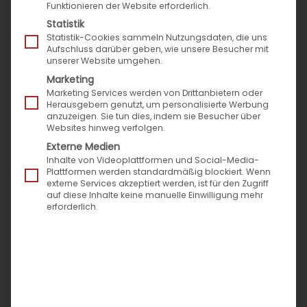
Funktionieren der Website erforderlich.
Als IT-Spezialist und Microsoft Dynamics
Statistik
Partner entwickeln, implementieren und
Statistik-Cookies sammeln Nutzungsdaten, die uns
Aufschluss darüber geben, wie unsere Besucher mit
realisieren die Experten innovative IT-Lösungen
unserer Website umgehen.
und bieten individuelle Dienstleistungskonzepte
Marketing
– national und international. Dabei setzt TSO-
Marketing Services werden von Drittanbietern oder
Herausgebern genutzt, um personalisierte Werbung
DATA auf moderne und zukunftsorientierte
anzuzeigen. Sie tun dies, indem sie Besucher über
Websites hinweg verfolgen.
Technologien, die sich speziell an die
Externe Medien
Bedürfnisse mittelständischer Unternehmen
Inhalte von Videoplattformen und Social-Media-
anpassen lassen.
Plattformen werden standardmäßig blockiert. Wenn
externe Services akzeptiert werden, ist für den Zugriff
auf diese Inhalte keine manuelle Einwilligung mehr
Der Fokus des Lösungsportfolios liegt dabei auf
erforderlich.
ERP, CRM, BI, DMS und IT-Infrastruktur- sowie
Cloud- Services. Mit der eigenen
Branchenlösung KatarGo liefert TSO-DATA
Groß- und Versandhändlern ein
maßgeschneidertes ERP-System, das Finance,