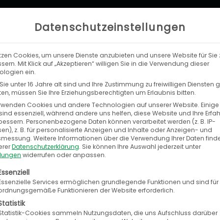
Datenschutzeinstellungen
tzen Cookies, um unsere Dienste anzubieten und unsere Website für Sie 
LEISTUNGEN
UNTERNEHMEN
KA
sern. Mit Klick auf „Akzeptieren“ willigen Sie in die Verwendung dieser
logien ein.
ie unter 16 Jahre alt sind und Ihre Zustimmung zu freiwilligen Diensten
n, müssen Sie Ihre Erziehungsberechtigten um Erlaubnis bitten.
rwenden Cookies und andere Technologien auf unserer Website. Einige
sind essenziell, während andere uns helfen, diese Website und Ihre Erfa
bessern.
Personenbezogene Daten können verarbeitet werden (z. B. IP-
en), z. B. für personalisierte Anzeigen und Inhalte oder Anzeigen- und
tsmessung.
Weitere Informationen über die Verwendung Ihrer Daten find
erer
Datenschutzerklärung
.
Sie können Ihre Auswahl jederzeit unter
llungen
widerrufen oder anpassen.
zu den führenden Payment Service Providern (PSP
olgt eine Liste der Service-Gruppen, für die eine E
Essenziell
Essenzielle Services ermöglichen grundlegende Funktionen und sind für
den von Adriaan Mol gegründet und hat seinen H
ordnungsgemäße Funktionieren der Website erforderlich.
schland in München und Kiel. Heute beschäftigt Mo
Statistik
Statistik-Cookies sammeln Nutzungsdaten, die uns Aufschluss darüber
r über die cloudbasierte Mollie-Plattform ab. Die