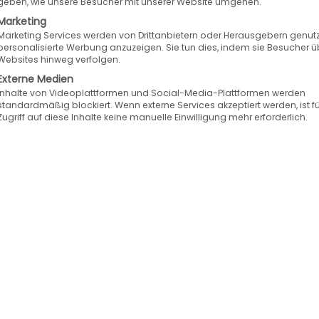
geben, wie unsere Besucher mit unserer Website umgehen.
u globalen Unternehmen wie Drykorn und UNICEF.
Marketing
Marketing Services werden von Drittanbietern oder Herausgebern genutz
personalisierte Werbung anzuzeigen. Sie tun dies, indem sie Besucher ü
Websites hinweg verfolgen.
ren.
Externe Medien
Inhalte von Videoplattformen und Social-Media-Plattformen werden
ür Sie und Ihre Kunden am besten ist: schnell, unko
standardmäßig blockiert. Wenn externe Services akzeptiert werden, ist f
Zugriff auf diese Inhalte keine manuelle Einwilligung mehr erforderlich.
lineshops – vom ersten Klick bis zum Checkout. D
lungen einfach funktionieren.
erbesserte Conversion-Rates auf allen Geräten.
n kompetentes Support-Team wann immer Sie es br