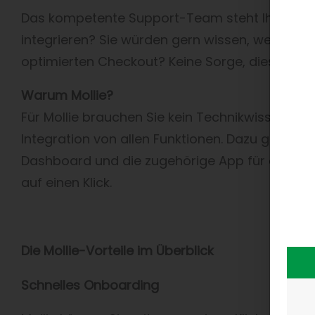
Das kompetente Support-Team steht Ihnen stet
integrieren? Sie würden gern wissen, welche 
optimierten Checkout? Keine Sorge, diese Frag
Warum Mollie?
Für Mollie brauchen Sie kein Technikwissen. Das
Integration von allen Funktionen. Dazu gehören
Dashboard und die zugehörige App für detaillie
auf einen Klick.
Die Mollie-Vorteile im Überblick
Schnelles Onboarding