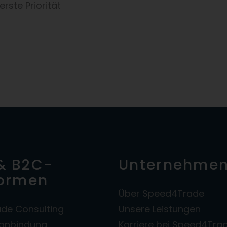
rste Priorität
& B2C-
Unternehme
formen
Über Speed4Trade
de Consulting
Unsere Leistungen
zanbindung
Karriere bei Speed4Tra