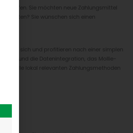
gen helfen. Sie möchten neue Zahlungsmittel
n könnten? Sie wünschen sich einen
strieren sich und profitieren nach einer simplen
rkflow und die Datenintegration, das Mollie-
r allem alle lokal relevanten Zahlungsmethoden