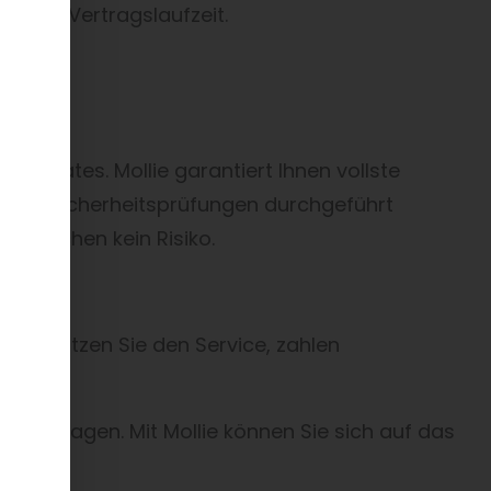
z ohne Vertragslaufzeit.
 Updates. Mollie garantiert Ihnen vollste
gorose Sicherheitsprüfungen durchgeführt
 brauchen kein Risiko.
unde nutzen Sie den Service, zahlen
Ihre Fragen. Mit Mollie können Sie sich auf das