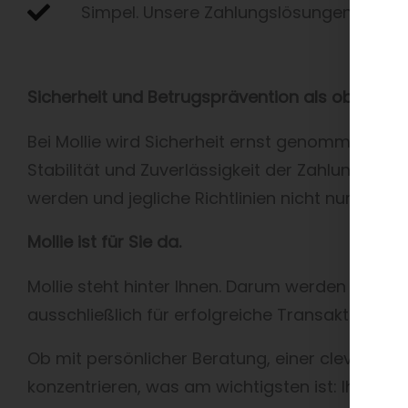
Simpel. Unsere Zahlungslösungen mit API 
Sicherheit und Betrugsprävention als oberste Pr
Bei Mollie wird Sicherheit ernst genommen, den
Stabilität und Zuverlässigkeit der Zahlungspla
werden und jegliche Richtlinien nicht nur umge
Mollie ist für Sie da.
Mollie steht hinter Ihnen. Darum werden mit st
ausschließlich für erfolgreiche Transaktionen 
Ob mit persönlicher Beratung, einer cleveren L
konzentrieren, was am wichtigsten ist: Ihr Busi