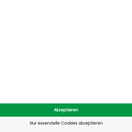
s zur Verfügung und kann Ihnen bei jeglichen Fra
Zahlungsmethoden noch zu Ihrem Onlineshop passe
en sind bei Mollie bestens aufgehoben.
 Onboarding ist schnell und unkompliziert. Sie regi
 Partner-Integrationen für den automatisierten Wo
rte Berichte und Dateneinsicht in Echtzeit und vo
Akzeptieren
Nur essenzielle Cookies akzeptieren