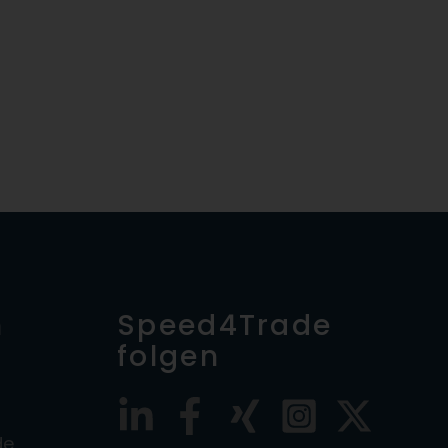
n
Speed4Trade
folgen
de