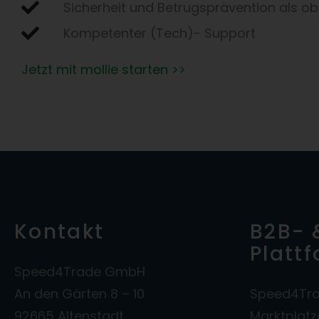
Sicherheit und Betrugsprävention als obe
Kompetenter (Tech)- Support
Jetzt mit mollie starten >>
Kontakt
B2B- 
Platt
Speed4Trade GmbH
An den Gärten 8 – 10
Speed4Tra
92665 Altenstadt
Marktplat